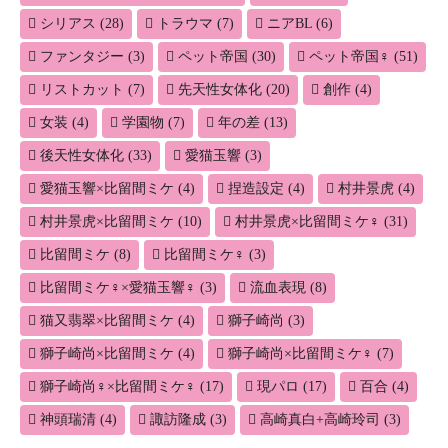
シリアス
(28)
トラウマ
(7)
ニアBL
(6)
ファンタジー
(3)
ペット帝国
(30)
ペット帝国♀
(51)
リストカット
(7)
先天性女体化
(20)
創作
(4)
女装
(4)
学園物
(7)
年の差
(13)
後天性女体化
(33)
愛猫玉響
(3)
愛猫玉響×比留間ミケ
(4)
捏造設定
(4)
村井景虎
(4)
村井景虎×比留間ミケ
(10)
村井景虎×比留間ミケ♀
(31)
比留間ミケ
(8)
比留間ミケ♀
(3)
比留間ミケ♀×愛猫玉響♀
(3)
流血表現
(8)
猫又翡翠×比留間ミケ
(4)
獅子崎尚
(3)
獅子崎尚×比留間ミケ
(4)
獅子崎尚×比留間ミケ♀
(7)
獅子崎尚♀×比留間ミケ♀
(17)
現パロ
(17)
百合
(4)
神頭瑞清
(4)
諏訪隆成
(3)
高崎真白+高崎玲司
(3)