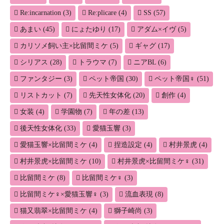
Re:incarnation
(3)
Re:plicare
(4)
SS
(57)
あまい
(45)
にょたゆり
(17)
アダム×イヴ
(5)
カリソメ飼い主×比留間ミケ
(5)
ギャグ
(17)
シリアス
(28)
トラウマ
(7)
ニアBL
(6)
ファンタジー
(3)
ペット帝国
(30)
ペット帝国♀
(51)
リストカット
(7)
先天性女体化
(20)
創作
(4)
女装
(4)
学園物
(7)
年の差
(13)
後天性女体化
(33)
愛猫玉響
(3)
愛猫玉響×比留間ミケ
(4)
捏造設定
(4)
村井景虎
(4)
村井景虎×比留間ミケ
(10)
村井景虎×比留間ミケ♀
(31)
比留間ミケ
(8)
比留間ミケ♀
(3)
比留間ミケ♀×愛猫玉響♀
(3)
流血表現
(8)
猫又翡翠×比留間ミケ
(4)
獅子崎尚
(3)