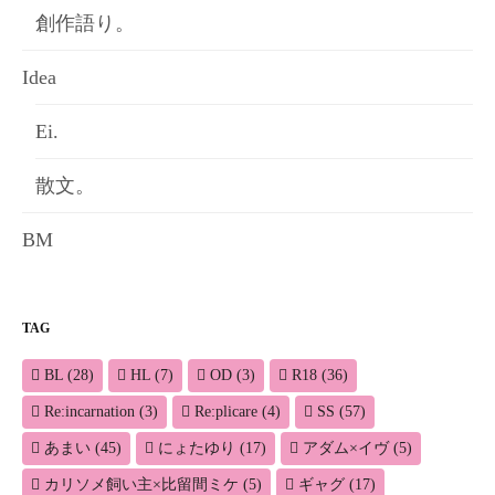
創作語り。
Idea
Ei.
散文。
BM
TAG
BL
(28)
HL
(7)
OD
(3)
R18
(36)
Re:incarnation
(3)
Re:plicare
(4)
SS
(57)
あまい
(45)
にょたゆり
(17)
アダム×イヴ
(5)
カリソメ飼い主×比留間ミケ
(5)
ギャグ
(17)