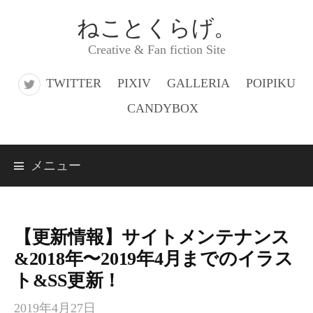
コ
ねことくらげ。
ン
Creative & Fan fiction Site
テ
ン
TWITTER
PIXIV
GALLERIA
POIPIKU
ツ
CANDYBOX
へ
ス
メニュー
キ
ッ
プ
【更新情報】サイトメンテナンス
&2018年〜2019年4月までのイラス
ト&SS更新！
2019年4月27日