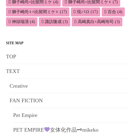
獅子崎尚×比留間ミケ
(4)
獅子崎尚×比留間ミケ♀
(7)
獅子崎尚♀×比留間ミケ♀
(17)
現パロ
(17)
百合
(4)
神頭瑞清
(4)
諏訪隆成
(3)
高崎真白+高崎玲司
(3)
SITE MAP
TOP
TEXT
Creative
FAN FICTION
Pet Empire
PET EMPIRE
女体化作品🗝mikeko