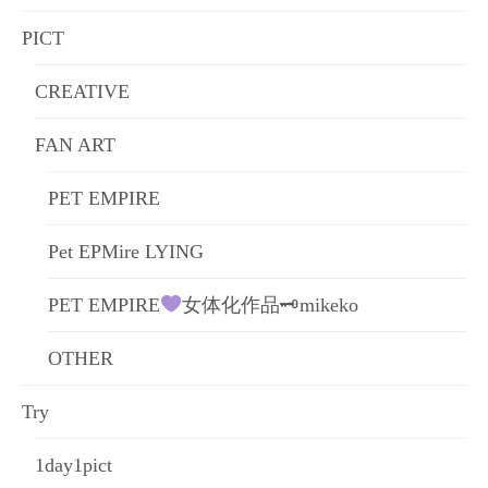
PICT
CREATIVE
FAN ART
PET EMPIRE
Pet EPMire LYING
PET EMPIRE
女体化作品🗝mikeko
OTHER
Try
1day1pict