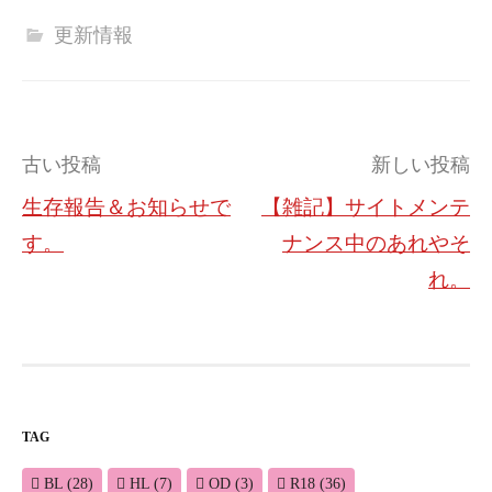
更新情報
投
古い投稿
新しい投稿
稿
生存報告＆お知らせで
【雑記】サイトメンテ
ナ
す。
ナンス中のあれやそ
ビ
れ。
ゲ
ー
シ
ョ
TAG
ン
BL
(28)
HL
(7)
OD
(3)
R18
(36)