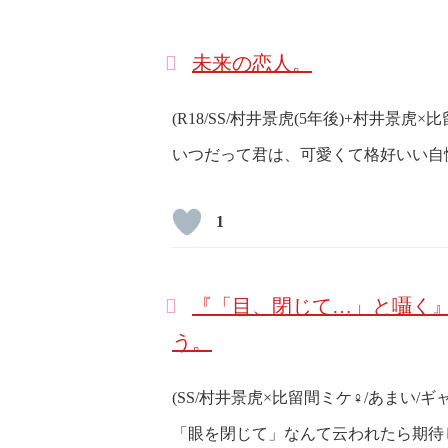
未来の恋人。
(R18/SS/村井景虎(5年後)+村井景虎
いつだって君は、可愛くて格好いい自
1
『「目、閉じて…」と囁く』
う。
(SS/村井景虎×比留間ミケ♀/あまい/ギャ
「眼を閉じて」なんて云われたら期待