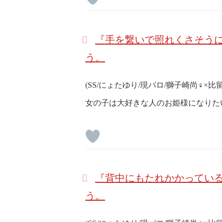
『手を繋いで照れくさそうに
う。
(SS/にょたゆり/現パロ/獅子崎尚♀×比
女の子は大好きな人のお姫様になりた
『背中にもたれかかっている
う。