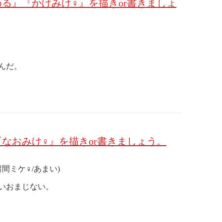
る』『かげみけ♀』を描きor書きましょ
んだ。
なおみけ♀』を描きor書きましょう。
留間ミケ♀/あまい)
いおまじない。