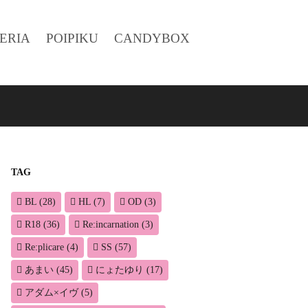
ERIA
POIPIKU
CANDYBOX
TAG
BL
(28)
HL
(7)
OD
(3)
R18
(36)
Re:incarnation
(3)
Re:plicare
(4)
SS
(57)
あまい
(45)
にょたゆり
(17)
アダム×イヴ
(5)