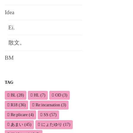
Idea
Ei.
散文。
BM
TAG
BL
(28)
HL
(7)
OD
(3)
R18
(36)
Re:incarnation
(3)
Re:plicare
(4)
SS
(57)
あまい
(45)
にょたゆり
(17)