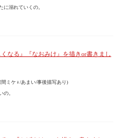
たに溺れていくの。
くなる』『なおみけ』を描きor書きまし
留間ミケ♀/あまい/事後描写あり)
いの。