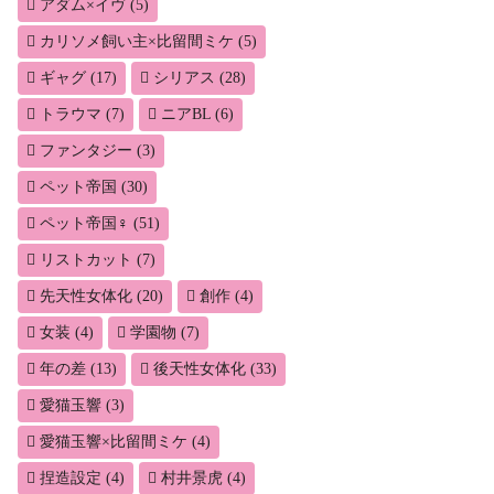
アダム×イヴ
(5)
カリソメ飼い主×比留間ミケ
(5)
ギャグ
(17)
シリアス
(28)
トラウマ
(7)
ニアBL
(6)
ファンタジー
(3)
ペット帝国
(30)
ペット帝国♀
(51)
リストカット
(7)
先天性女体化
(20)
創作
(4)
女装
(4)
学園物
(7)
年の差
(13)
後天性女体化
(33)
愛猫玉響
(3)
愛猫玉響×比留間ミケ
(4)
捏造設定
(4)
村井景虎
(4)