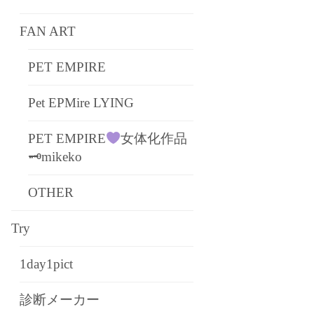
FAN ART
PET EMPIRE
Pet EPMire LYING
PET EMPIRE
女体化作品
🗝mikeko
OTHER
Try
1day1pict
診断メーカー