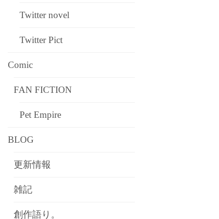
Twitter novel
Twitter Pict
Comic
FAN FICTION
Pet Empire
BLOG
更新情報
雑記
創作語り。