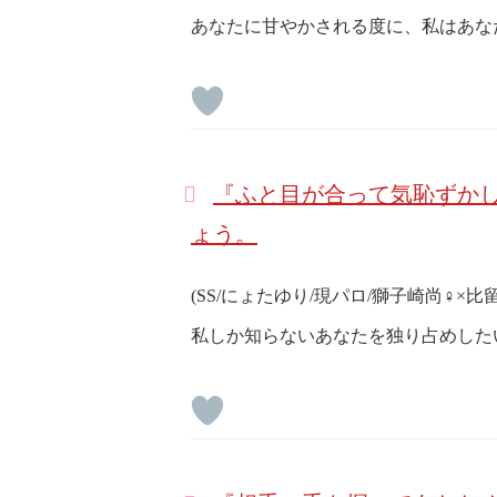
あなたに甘やかされる度に、私はあな
『ふと目が合って気恥ずかし
ょう。
(SS/にょたゆり/現パロ/獅子崎尚♀×比
私しか知らないあなたを独り占めした