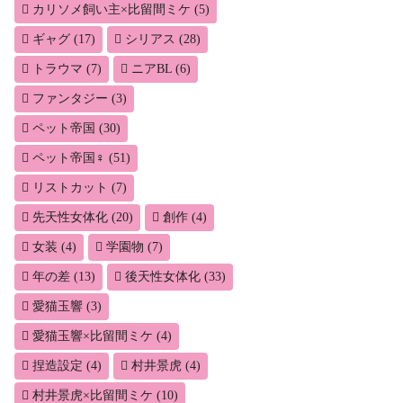
カリソメ飼い主×比留間ミケ
(5)
ギャグ
(17)
シリアス
(28)
トラウマ
(7)
ニアBL
(6)
ファンタジー
(3)
ペット帝国
(30)
ペット帝国♀
(51)
リストカット
(7)
先天性女体化
(20)
創作
(4)
女装
(4)
学園物
(7)
年の差
(13)
後天性女体化
(33)
愛猫玉響
(3)
愛猫玉響×比留間ミケ
(4)
捏造設定
(4)
村井景虎
(4)
村井景虎×比留間ミケ
(10)