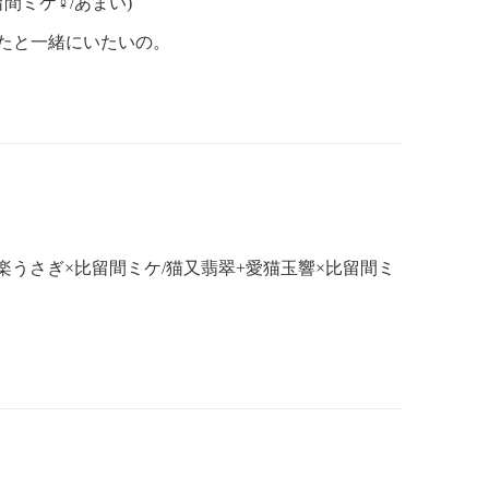
留間ミケ♀/あまい)
たと一緒にいたいの。
ケ/設楽うさぎ×比留間ミケ/猫又翡翠+愛猫玉響×比留間ミ