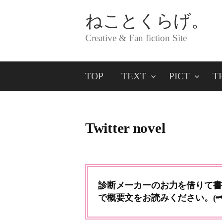
コ
ねことくらげ。
ン
Creative & Fan fiction Site
テ
ン
TOP
TEXT
PICT
T
ツ
へ
ス
Twitter novel
キ
ッ
プ
診断メーカーのお力を借りて書
で概要文をお読みください。(🗝mi