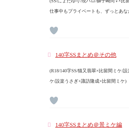
(SS/にょたゆり/現パロ/獅子崎尚♀×比
仕事中もプライベートも、ずっとあな
140字SSまとめ＠その他
(R18/140字SS/猫又翡翠×比留間ミ
ケ/設楽うさぎ+諏訪隆成×比留間ミケ)
140字SSまとめ＠景ミケ編