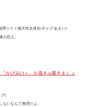
×比留間ミケ♀/後天性女体化/ギャグ/あまい)
慢の恋人。
『かげみけ♀』を描きor書きましょ
グ)
しないなんて無理だよ。