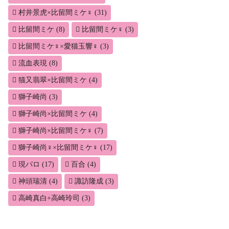
村井景虎×比留間ミケ♀
(31)
比留間ミケ
(8)
比留間ミケ♀
(3)
比留間ミケ♀×愛猫玉響♀
(3)
流血表現
(8)
猫又翡翠×比留間ミケ
(4)
獅子崎尚
(3)
獅子崎尚×比留間ミケ
(4)
獅子崎尚×比留間ミケ♀
(7)
獅子崎尚♀×比留間ミケ♀
(17)
現パロ
(17)
百合
(4)
神頭瑞清
(4)
諏訪隆成
(3)
高崎真白+高崎玲司
(3)