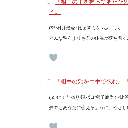
『相手の手を握ってあたため
う。
(SS/村井景虎×比留間ミケ♀/あまい)
どんな毛布よりも君の体温が落ち着く
1
『相手の頬を両手で包む』『
(SS/にょたゆり/現パロ/獅子崎尚♀×比
夢でもあなたに会えるように、やさし