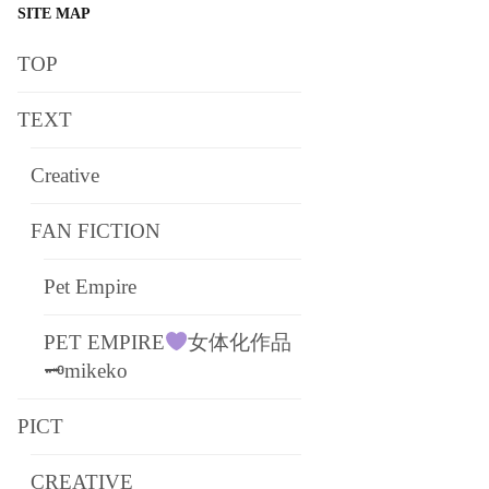
SITE MAP
TOP
TEXT
Creative
FAN FICTION
Pet Empire
PET EMPIRE
女体化作品
🗝mikeko
PICT
CREATIVE