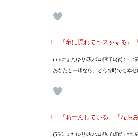
『傘に隠れてキスをする』『
(SS/にょたゆり/現パロ/獅子崎尚♀×比
あなたと一緒なら、どんな時でも幸せ
『あーんしている』『なおみ
(SS/にょたゆり/現パロ/獅子崎尚♀×比