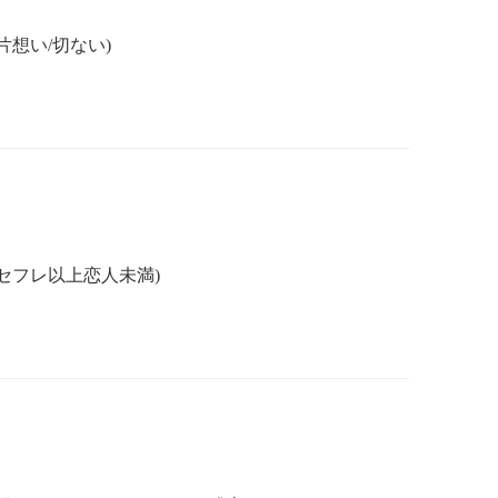
両片想い/切ない)
ケ/セフレ以上恋人未満)