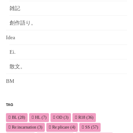
雑記
創作語り。
Idea
Ei.
散文。
BM
TAG
BL
(28)
HL
(7)
OD
(3)
R18
(36)
Re:incarnation
(3)
Re:plicare
(4)
SS
(57)