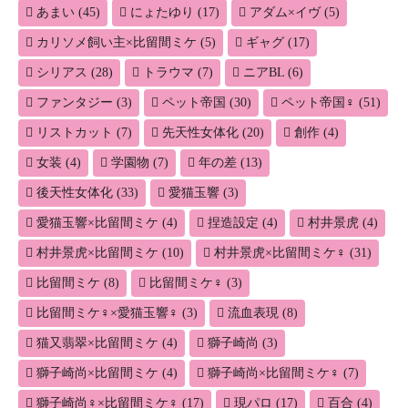
あまい
(45)
にょたゆり
(17)
アダム×イヴ
(5)
カリソメ飼い主×比留間ミケ
(5)
ギャグ
(17)
シリアス
(28)
トラウマ
(7)
ニアBL
(6)
ファンタジー
(3)
ペット帝国
(30)
ペット帝国♀
(51)
リストカット
(7)
先天性女体化
(20)
創作
(4)
女装
(4)
学園物
(7)
年の差
(13)
後天性女体化
(33)
愛猫玉響
(3)
愛猫玉響×比留間ミケ
(4)
捏造設定
(4)
村井景虎
(4)
村井景虎×比留間ミケ
(10)
村井景虎×比留間ミケ♀
(31)
比留間ミケ
(8)
比留間ミケ♀
(3)
比留間ミケ♀×愛猫玉響♀
(3)
流血表現
(8)
猫又翡翠×比留間ミケ
(4)
獅子崎尚
(3)
獅子崎尚×比留間ミケ
(4)
獅子崎尚×比留間ミケ♀
(7)
獅子崎尚♀×比留間ミケ♀
(17)
現パロ
(17)
百合
(4)