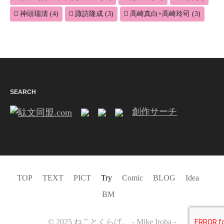
神頭瑞清
(4)
諏訪隆成
(3)
高崎真白+高崎玲司
(3)
SEARCH
創作サーチ
TOP
TEXT
PICT
Try
Comic
BLOG
Idea
BM
©️ 2025 ねことくらげ。 - Mike Iroha -