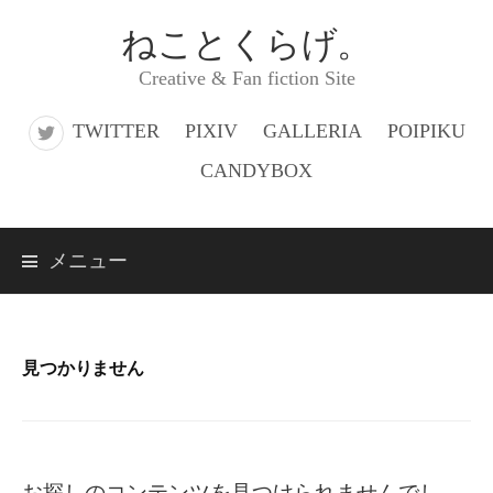
コ
ねことくらげ。
ン
Creative & Fan fiction Site
テ
ン
TWITTER
PIXIV
GALLERIA
POIPIKU
ツ
CANDYBOX
へ
ス
メニュー
キ
ッ
プ
見つかりません
お探しのコンテンツを見つけられませんでし