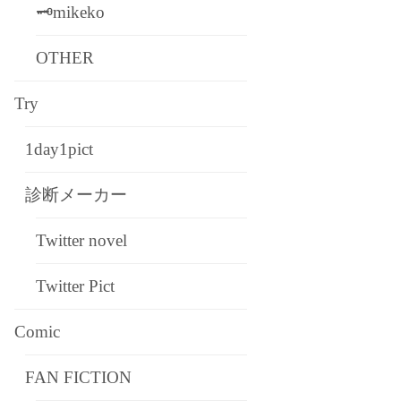
🗝mikeko
OTHER
Try
1day1pict
診断メーカー
Twitter novel
Twitter Pict
Comic
FAN FICTION