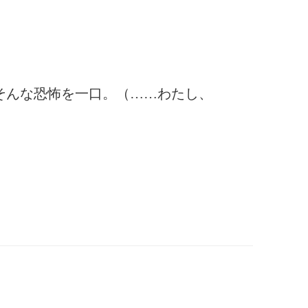
そんな恐怖を一口。（……わたし、
）