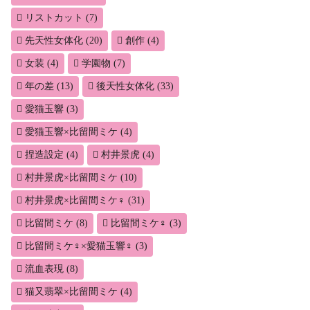
リストカット
(7)
先天性女体化
(20)
創作
(4)
女装
(4)
学園物
(7)
年の差
(13)
後天性女体化
(33)
愛猫玉響
(3)
愛猫玉響×比留間ミケ
(4)
捏造設定
(4)
村井景虎
(4)
村井景虎×比留間ミケ
(10)
村井景虎×比留間ミケ♀
(31)
比留間ミケ
(8)
比留間ミケ♀
(3)
比留間ミケ♀×愛猫玉響♀
(3)
流血表現
(8)
猫又翡翠×比留間ミケ
(4)