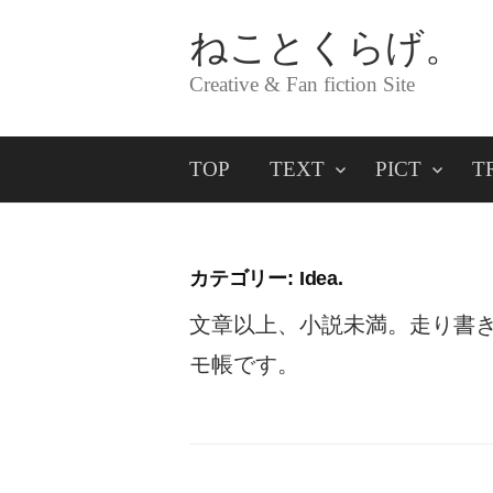
コ
ねことくらげ。
ン
Creative & Fan fiction Site
テ
ン
TOP
TEXT
PICT
T
ツ
へ
ス
カテゴリー:
Idea.
キ
文章以上、小説未満。走り書
ッ
モ帳です。
プ