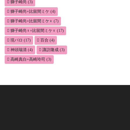
獅子崎尚
(3)
獅子崎尚×比留間ミケ
(4)
獅子崎尚×比留間ミケ♀
(7)
獅子崎尚♀×比留間ミケ♀
(17)
現パロ
(17)
百合
(4)
神頭瑞清
(4)
諏訪隆成
(3)
高崎真白+高崎玲司
(3)