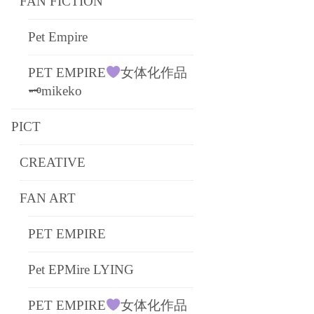
FAN FICTION
Pet Empire
PET EMPIRE
女体化作品
🗝mikeko
PICT
CREATIVE
FAN ART
PET EMPIRE
Pet EPMire LYING
PET EMPIRE
女体化作品