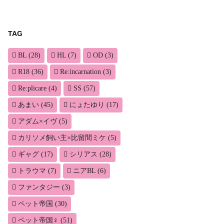
TAG
BL
(28)
HL
(7)
OD
(3)
R18
(36)
Re:incarnation
(3)
Re:plicare
(4)
SS
(57)
あまい
(45)
にょたゆり
(17)
アダム×イヴ
(5)
カリソメ飼い主×比留間ミケ
(5)
ギャグ
(17)
シリアス
(28)
トラウマ
(7)
ニアBL
(6)
ファンタジー
(3)
ペット帝国
(30)
ペット帝国♀
(51)