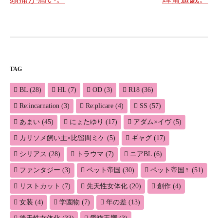
ナ
ビ
ゲ
ー
TAG
シ
BL
(28)
HL
(7)
OD
(3)
R18
(36)
ョ
Re:incarnation
(3)
Re:plicare
(4)
SS
(57)
ン
あまい
(45)
にょたゆり
(17)
アダム×イヴ
(5)
カリソメ飼い主×比留間ミケ
(5)
ギャグ
(17)
シリアス
(28)
トラウマ
(7)
ニアBL
(6)
ファンタジー
(3)
ペット帝国
(30)
ペット帝国♀
(51)
リストカット
(7)
先天性女体化
(20)
創作
(4)
女装
(4)
学園物
(7)
年の差
(13)