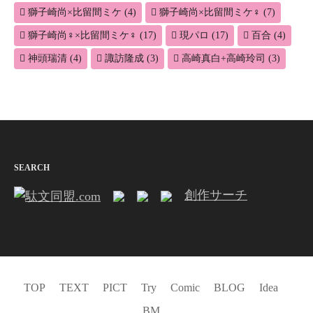
獅子崎尚×比留間ミケ
(4)
獅子崎尚×比留間ミケ♀
(7)
獅子崎尚♀×比留間ミケ♀
(17)
現パロ
(17)
百合
(4)
神頭瑞清
(4)
諏訪隆成
(3)
高崎真白+高崎玲司
(3)
SEARCH
創作サーチ
TOP
TEXT
PICT
Try
Comic
BLOG
Idea
BM