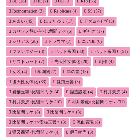
BL
(28)
HL
(7)
OD
(3)
R18
(36)
Re:incarnation
(3)
Re:plicare
(4)
SS
(57)
あまい
(45)
にょたゆり
(17)
アダム×イヴ
(5)
カリソメ飼い主×比留間ミケ
(5)
ギャグ
(17)
シリアス
(28)
トラウマ
(7)
ニアBL
(6)
ファンタジー
(3)
ペット帝国
(30)
ペット帝国♀
(51)
リストカット
(7)
先天性女体化
(20)
創作
(4)
女装
(4)
学園物
(7)
年の差
(13)
後天性女体化
(33)
愛猫玉響
(3)
愛猫玉響×比留間ミケ
(4)
捏造設定
(4)
村井景虎
(4)
村井景虎×比留間ミケ
(10)
村井景虎×比留間ミケ♀
(31)
比留間ミケ
(8)
比留間ミケ♀
(3)
比留間ミケ♀×愛猫玉響♀
(3)
流血表現
(8)
猫又翡翠×比留間ミケ
(4)
獅子崎尚
(3)