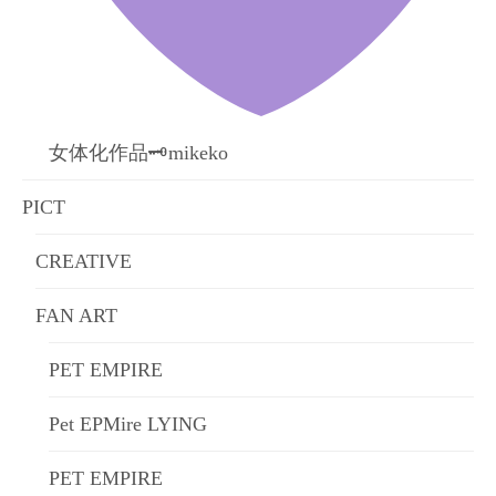
女体化作品🗝mikeko
PICT
CREATIVE
FAN ART
PET EMPIRE
Pet EPMire LYING
PET EMPIRE