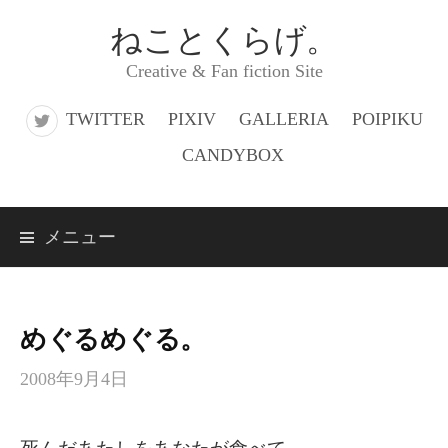
コ
ねことくらげ。
ン
Creative & Fan fiction Site
テ
ン
TWITTER
PIXIV
GALLERIA
POIPIKU
ツ
CANDYBOX
へ
ス
メニュー
キ
ッ
プ
めぐるめぐる。
2008年9月4日