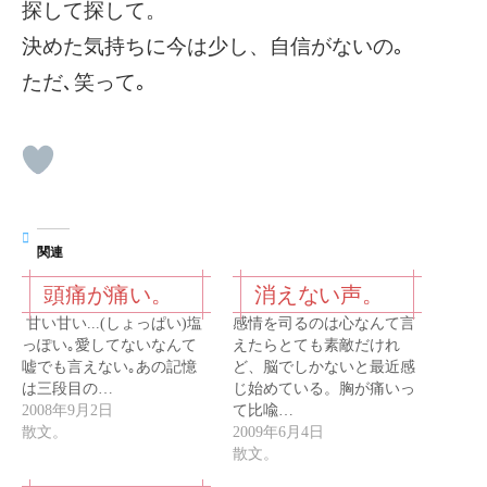
探して探して。
決めた気持ちに今は少し、自信がないの｡
ただ､笑って｡
関連
頭痛が痛い。
消えない声。
甘い甘い...(しょっぱい)塩
感情を司るのは心なんて言
っぽい｡愛してないなんて
えたらとても素敵だけれ
嘘でも言えない｡あの記憶
ど、脳でしかないと最近感
は三段目の…
じ始めている。胸が痛いっ
2008年9月2日
て比喩…
散文。
2009年6月4日
散文。