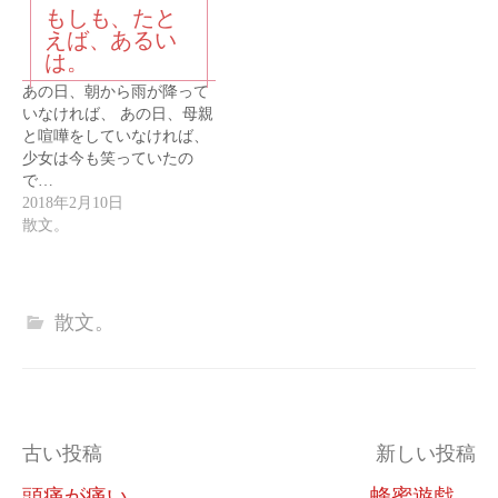
もしも、たと
えば、あるい
は。
あの日、朝から雨が降って
いなければ、 あの日、母親
と喧嘩をしていなければ、
少女は今も笑っていたの
で…
2018年2月10日
散文。
散文。
投
古い投稿
新しい投稿
稿
頭痛が痛い。
蜂蜜遊戯。