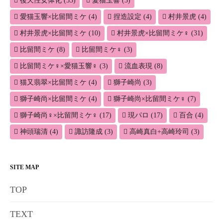
後天性女体化
(33)
愛猫玉響
(3)
愛猫玉響×比留間ミケ
(4)
捏造設定
(4)
村井景虎
(4)
村井景虎×比留間ミケ
(10)
村井景虎×比留間ミケ♀
(31)
比留間ミケ
(8)
比留間ミケ♀
(3)
比留間ミケ♀×愛猫玉響♀
(3)
流血表現
(8)
猫又翡翠×比留間ミケ
(4)
獅子崎尚
(3)
獅子崎尚×比留間ミケ
(4)
獅子崎尚×比留間ミケ♀
(7)
獅子崎尚♀×比留間ミケ♀
(17)
現パロ
(17)
百合
(4)
神頭瑞清
(4)
諏訪隆成
(3)
高崎真白+高崎玲司
(3)
SITE MAP
TOP
TEXT