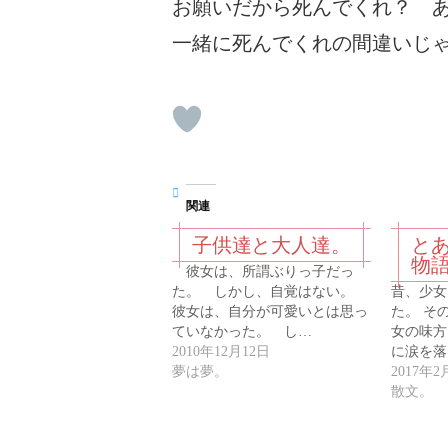
お願いだから死んでくれ？ 
一緒に死んでくれの間違いじ
関連
子供達と大人達。
と
物
彼女は、所謂ぶりっ子だっ
た。 しかし、自覚はない。
昔、少女
彼女は、自分が可愛いとは思っ
た。 そ
ていなかった。 し…
女の味方
2010年12月12日
に涙を落
夢は夢。
2017年2
散文。