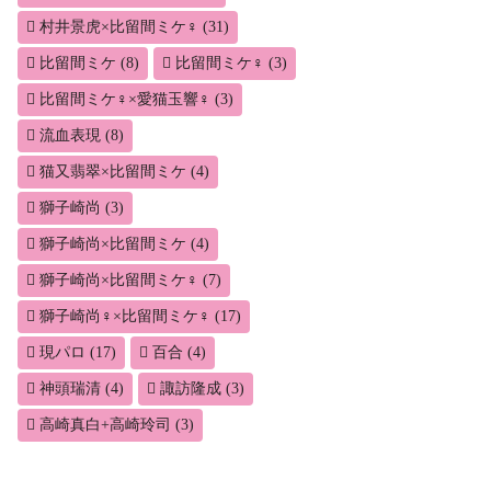
村井景虎×比留間ミケ♀
(31)
比留間ミケ
(8)
比留間ミケ♀
(3)
比留間ミケ♀×愛猫玉響♀
(3)
流血表現
(8)
猫又翡翠×比留間ミケ
(4)
獅子崎尚
(3)
獅子崎尚×比留間ミケ
(4)
獅子崎尚×比留間ミケ♀
(7)
獅子崎尚♀×比留間ミケ♀
(17)
現パロ
(17)
百合
(4)
神頭瑞清
(4)
諏訪隆成
(3)
高崎真白+高崎玲司
(3)