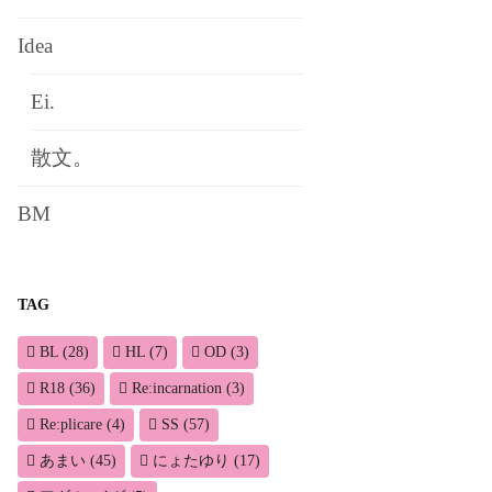
Idea
Ei.
散文。
BM
TAG
BL
(28)
HL
(7)
OD
(3)
R18
(36)
Re:incarnation
(3)
Re:plicare
(4)
SS
(57)
あまい
(45)
にょたゆり
(17)