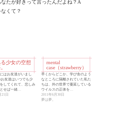
あなたが好きって言ったんだよね？A
ゃなくて？
ある少女の空想
mental
語。
case（strawberry）
にはお友達がいまし
早くからどこか、学び舎のよう
のお友達はいつでも少
なところに隔離されていた私た
をしてくれて、悲しみ
ちは、外の世界で蔓延している
とせば一緒…
ウイルスの正体を…
月21日
2011年6月30日
夢は夢。