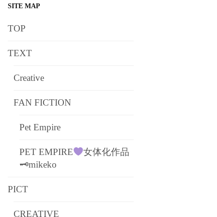
SITE MAP
TOP
TEXT
Creative
FAN FICTION
Pet Empire
PET EMPIRE
女体化作品
🗝mikeko
PICT
CREATIVE