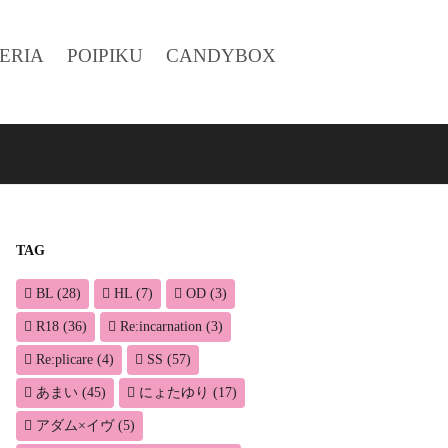
ERIA
POIPIKU
CANDYBOX
TAG
BL
(28)
HL
(7)
OD
(3)
R18
(36)
Re:incarnation
(3)
Re:plicare
(4)
SS
(57)
あまい
(45)
にょたゆり
(17)
アダム×イヴ
(5)