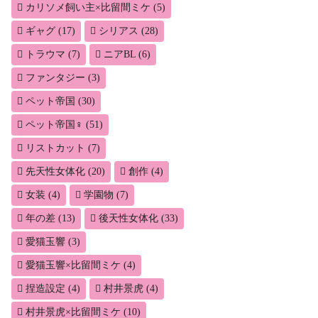
カリソメ飼い主×比留間ミケ
(5)
ギャグ
(17)
シリアス
(28)
トラウマ
(7)
ニアBL
(6)
ファンタジー
(3)
ペット帝国
(30)
ペット帝国♀
(51)
リストカット
(7)
先天性女体化
(20)
創作
(4)
女装
(4)
学園物
(7)
年の差
(13)
後天性女体化
(33)
愛猫玉響
(3)
愛猫玉響×比留間ミケ
(4)
捏造設定
(4)
村井景虎
(4)
村井景虎×比留間ミケ
(10)