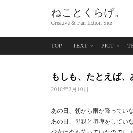
コ
ねことくらげ。
ン
Creative & Fan fiction Site
テ
ン
TOP
TEXT
PICT
T
ツ
へ
ス
もしも、たとえば、
キ
2018年2月10日
ッ
プ
あの日、朝から雨が降ってい
あの日、母親と喧嘩をしてい
少女は今も笑っていたのでし