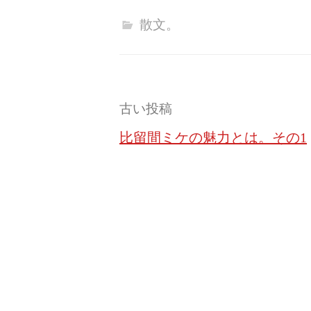
散文。
投
古い投稿
稿
比留間ミケの魅力とは。その1
ナ
ビ
ゲ
ー
シ
ョ