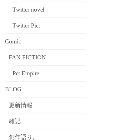
Twitter novel
Twitter Pict
Comic
FAN FICTION
Pet Empire
BLOG
更新情報
雑記
創作語り。