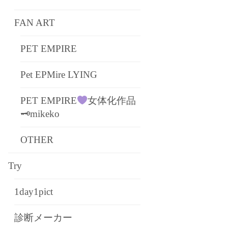
FAN ART
PET EMPIRE
Pet EPMire LYING
PET EMPIRE
女体化作品
🗝mikeko
OTHER
Try
1day1pict
診断メーカー