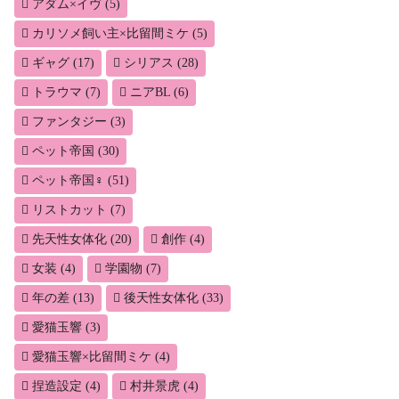
アダム×イヴ
(5)
カリソメ飼い主×比留間ミケ
(5)
ギャグ
(17)
シリアス
(28)
トラウマ
(7)
ニアBL
(6)
ファンタジー
(3)
ペット帝国
(30)
ペット帝国♀
(51)
リストカット
(7)
先天性女体化
(20)
創作
(4)
女装
(4)
学園物
(7)
年の差
(13)
後天性女体化
(33)
愛猫玉響
(3)
愛猫玉響×比留間ミケ
(4)
捏造設定
(4)
村井景虎
(4)