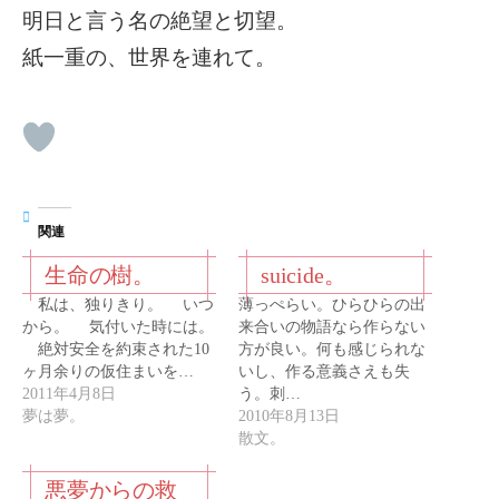
明日と言う名の絶望と切望。
紙一重の、世界を連れて。
関連
生命の樹。
suicide。
私は、独りきり。 いつ
薄っぺらい。ひらひらの出
から。 気付いた時には。
来合いの物語なら作らない
絶対安全を約束された10
方が良い。何も感じられな
ヶ月余りの仮住まいを…
いし、作る意義さえも失
2011年4月8日
う。刺…
夢は夢。
2010年8月13日
散文。
悪夢からの救