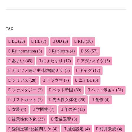
ビ
ゲ
ー
TAG
シ
BL
(28)
HL
(7)
OD
(3)
R18
(36)
ョ
Re:incarnation
(3)
Re:plicare
(4)
SS
(57)
ン
あまい
(45)
にょたゆり
(17)
アダム×イヴ
(5)
カリソメ飼い主×比留間ミケ
(5)
ギャグ
(17)
シリアス
(28)
トラウマ
(7)
ニアBL
(6)
ファンタジー
(3)
ペット帝国
(30)
ペット帝国♀
(51)
リストカット
(7)
先天性女体化
(20)
創作
(4)
女装
(4)
学園物
(7)
年の差
(13)
後天性女体化
(33)
愛猫玉響
(3)
愛猫玉響×比留間ミケ
(4)
捏造設定
(4)
村井景虎
(4)