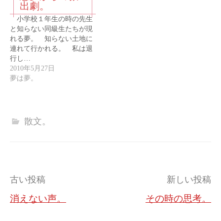
出劇。
小学校１年生の時の先生
と知らない同級生たちが現
れる夢。 知らない土地に
連れて行かれる。 私は退
行し…
2010年5月27日
夢は夢。
散文。
投
古い投稿
新しい投稿
稿
消えない声。
その時の思考。
ナ