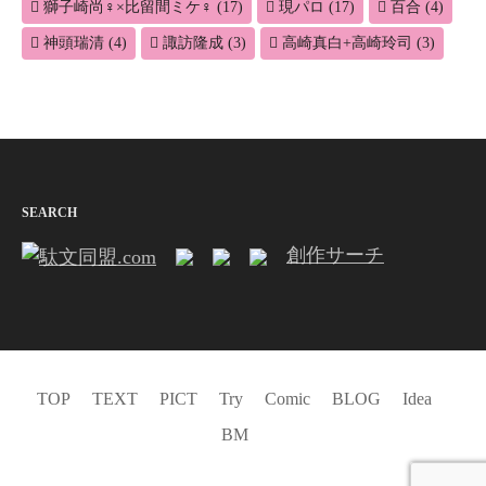
獅子崎尚♀×比留間ミケ♀
(17)
現パロ
(17)
百合
(4)
神頭瑞清
(4)
諏訪隆成
(3)
高崎真白+高崎玲司
(3)
SEARCH
創作サーチ
TOP
TEXT
PICT
Try
Comic
BLOG
Idea
BM