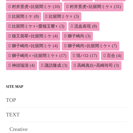
村井景虎×比留間ミケ
(10)
村井景虎×比留間ミケ♀
(31)
比留間ミケ
(8)
比留間ミケ♀
(3)
比留間ミケ♀×愛猫玉響♀
(3)
流血表現
(8)
猫又翡翠×比留間ミケ
(4)
獅子崎尚
(3)
獅子崎尚×比留間ミケ
(4)
獅子崎尚×比留間ミケ♀
(7)
獅子崎尚♀×比留間ミケ♀
(17)
現パロ
(17)
百合
(4)
神頭瑞清
(4)
諏訪隆成
(3)
高崎真白+高崎玲司
(3)
SITE MAP
TOP
TEXT
Creative