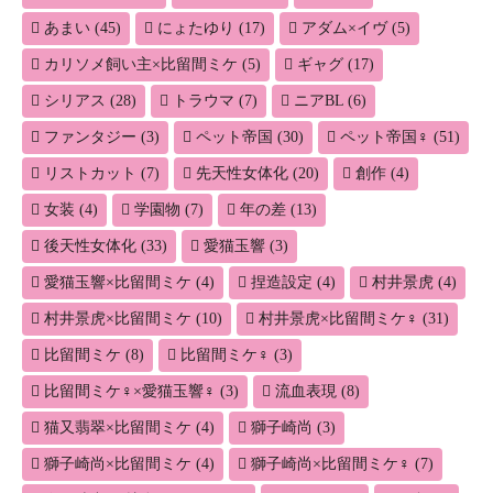
あまい
(45)
にょたゆり
(17)
アダム×イヴ
(5)
カリソメ飼い主×比留間ミケ
(5)
ギャグ
(17)
シリアス
(28)
トラウマ
(7)
ニアBL
(6)
ファンタジー
(3)
ペット帝国
(30)
ペット帝国♀
(51)
リストカット
(7)
先天性女体化
(20)
創作
(4)
女装
(4)
学園物
(7)
年の差
(13)
後天性女体化
(33)
愛猫玉響
(3)
愛猫玉響×比留間ミケ
(4)
捏造設定
(4)
村井景虎
(4)
村井景虎×比留間ミケ
(10)
村井景虎×比留間ミケ♀
(31)
比留間ミケ
(8)
比留間ミケ♀
(3)
比留間ミケ♀×愛猫玉響♀
(3)
流血表現
(8)
猫又翡翠×比留間ミケ
(4)
獅子崎尚
(3)
獅子崎尚×比留間ミケ
(4)
獅子崎尚×比留間ミケ♀
(7)