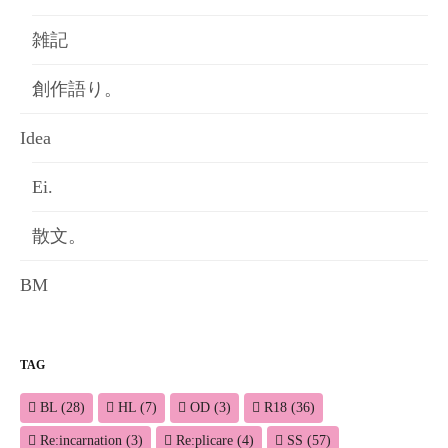
雑記
創作語り。
Idea
Ei.
散文。
BM
TAG
BL
(28)
HL
(7)
OD
(3)
R18
(36)
Re:incarnation
(3)
Re:plicare
(4)
SS
(57)