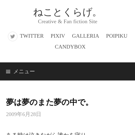
コ
ねことくらげ。
ン
Creative & Fan fiction Site
テ
ン
TWITTER
PIXIV
GALLERIA
POIPIKU
ツ
CANDYBOX
へ
ス
メニュー
キ
ッ
プ
夢は夢のまた夢の中で。
2009年6月28日