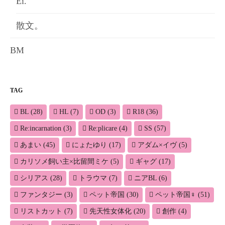
Ei.
散文。
BM
TAG
BL
(28)
HL
(7)
OD
(3)
R18
(36)
Re:incarnation
(3)
Re:plicare
(4)
SS
(57)
あまい
(45)
にょたゆり
(17)
アダム×イヴ
(5)
カリソメ飼い主×比留間ミケ
(5)
ギャグ
(17)
シリアス
(28)
トラウマ
(7)
ニアBL
(6)
ファンタジー
(3)
ペット帝国
(30)
ペット帝国♀
(51)
リストカット
(7)
先天性女体化
(20)
創作
(4)