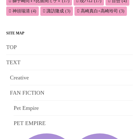
獅子崎尚♀×比留間ミケ♀
(17)
現パロ
(17)
百合
(4)
神頭瑞清
(4)
諏訪隆成
(3)
高崎真白+高崎玲司
(3)
SITE MAP
TOP
TEXT
Creative
FAN FICTION
Pet Empire
PET EMPIRE