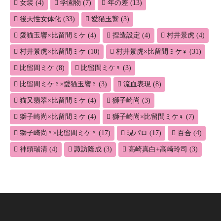
女装
(4)
学園物
(7)
年の差
(13)
後天性女体化
(33)
愛猫玉響
(3)
愛猫玉響×比留間ミケ
(4)
捏造設定
(4)
村井景虎
(4)
村井景虎×比留間ミケ
(10)
村井景虎×比留間ミケ♀
(31)
比留間ミケ
(8)
比留間ミケ♀
(3)
比留間ミケ♀×愛猫玉響♀
(3)
流血表現
(8)
猫又翡翠×比留間ミケ
(4)
獅子崎尚
(3)
獅子崎尚×比留間ミケ
(4)
獅子崎尚×比留間ミケ♀
(7)
獅子崎尚♀×比留間ミケ♀
(17)
現パロ
(17)
百合
(4)
神頭瑞清
(4)
諏訪隆成
(3)
高崎真白+高崎玲司
(3)