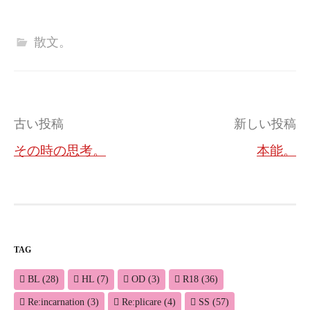
散文。
投
古い投稿
新しい投稿
稿
その時の思考。
本能。
ナ
ビ
ゲ
ー
TAG
シ
BL
(28)
HL
(7)
OD
(3)
R18
(36)
ョ
Re:incarnation
(3)
Re:plicare
(4)
SS
(57)