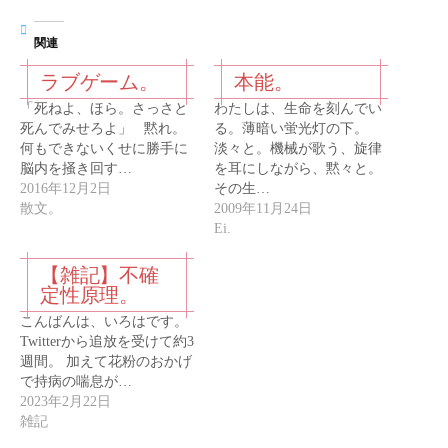
関連
ラブゲーム。
本能。
「死ねよ、ほら。さっさと
わたしは、生命を刻んでい
死んでみせろよ」 黙れ。
る。薄暗い蛍光灯の下。
何もできないくせに勝手に
淡々と。機械が歌う、旋律
脳内を掻き回す…
を耳にしながら、黙々と。
2016年12月2日
その生…
散文。
2009年11月24日
Ei.
【雑記】不確
定性原理。
こんばんは、いろはです。
Twitterから追放を受けて約3
週間。 加えて花粉のおかげ
で持病の喘息が…
2023年2月22日
雑記