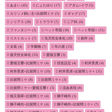
ン
あまい
(45)
にょたゆり
(17)
アダム×イヴ
(5)
カリソメ飼い主×比留間ミケ
(5)
ギャグ
(17)
シリアス
(28)
トラウマ
(7)
ニアBL
(6)
ファンタジー
(3)
ペット帝国
(30)
ペット帝国♀
(51)
リストカット
(7)
先天性女体化
(20)
創作
(4)
女装
(4)
学園物
(7)
年の差
(13)
後天性女体化
(33)
愛猫玉響
(3)
愛猫玉響×比留間ミケ
(4)
捏造設定
(4)
村井景虎
(4)
村井景虎×比留間ミケ
(10)
村井景虎×比留間ミケ♀
(31)
比留間ミケ
(8)
比留間ミケ♀
(3)
比留間ミケ♀×愛猫玉響♀
(3)
流血表現
(8)
猫又翡翠×比留間ミケ
(4)
獅子崎尚
(3)
獅子崎尚×比留間ミケ
(4)
獅子崎尚×比留間ミケ♀
(7)