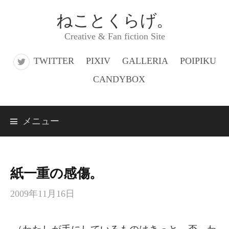
コ
ねことくらげ。
ン
Creative & Fan fiction Site
テ
ン
TWITTER
PIXIV
GALLERIA
POIPIKU
ツ
CANDYBOX
へ
ス
メニュー
キ
ッ
プ
紙一重の感傷。
2009年11月16日