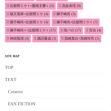
比留間ミケ♀×愛猫玉響♀
(3)
流血表現
(8)
猫又翡翠×比留間ミケ
(4)
獅子崎尚
(3)
獅子崎尚×比留間ミケ
(4)
獅子崎尚×比留間ミケ♀
(7)
獅子崎尚♀×比留間ミケ♀
(17)
現パロ
(17)
百合
(4)
神頭瑞清
(4)
諏訪隆成
(3)
高崎真白+高崎玲司
(3)
SITE MAP
TOP
TEXT
Creative
FAN FICTION