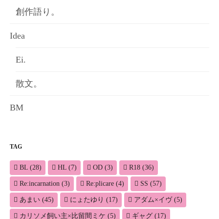
創作語り。
Idea
Ei.
散文。
BM
TAG
BL
(28)
HL
(7)
OD
(3)
R18
(36)
Re:incarnation
(3)
Re:plicare
(4)
SS
(57)
あまい
(45)
にょたゆり
(17)
アダム×イヴ
(5)
カリソメ飼い主×比留間ミケ
(5)
ギャグ
(17)