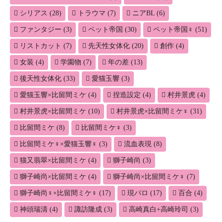
シリアス
(28)
トラウマ
(7)
ニアBL
(6)
ファンタジー
(3)
ペット帝国
(30)
ペット帝国♀
(51)
リストカット
(7)
先天性女体化
(20)
創作
(4)
女装
(4)
学園物
(7)
年の差
(13)
後天性女体化
(33)
愛猫玉響
(3)
愛猫玉響×比留間ミケ
(4)
捏造設定
(4)
村井景虎
(4)
村井景虎×比留間ミケ
(10)
村井景虎×比留間ミケ♀
(31)
比留間ミケ
(8)
比留間ミケ♀
(3)
比留間ミケ♀×愛猫玉響♀
(3)
流血表現
(8)
猫又翡翠×比留間ミケ
(4)
獅子崎尚
(3)
獅子崎尚×比留間ミケ
(4)
獅子崎尚×比留間ミケ♀
(7)
獅子崎尚♀×比留間ミケ♀
(17)
現パロ
(17)
百合
(4)
神頭瑞清
(4)
諏訪隆成
(3)
高崎真白+高崎玲司
(3)