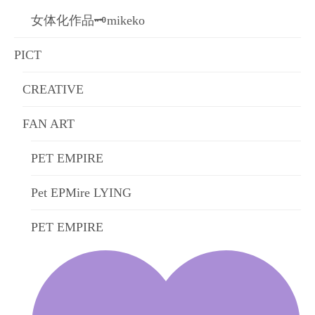
女体化作品🗝mikeko
PICT
CREATIVE
FAN ART
PET EMPIRE
Pet EPMire LYING
PET EMPIRE