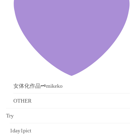
女体化作品🗝mikeko
OTHER
Try
1day1pict