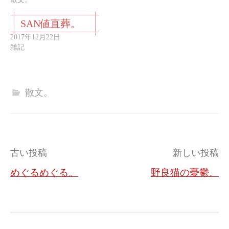
SAN値直葬。
2017年12月22日
雑記
散文。
投
古い投稿
新しい投稿
稿
めぐるめぐる。
野良猫の憂鬱。
ナ
ビ
ゲ