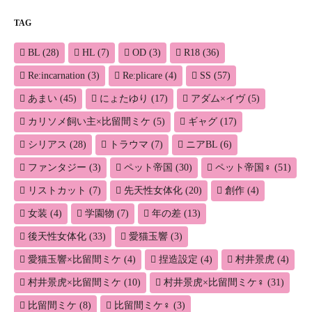
ー
TAG
シ
BL
(28)
HL
(7)
OD
(3)
R18
(36)
ョ
Re:incarnation
(3)
Re:plicare
(4)
SS
(57)
ン
あまい
(45)
にょたゆり
(17)
アダム×イヴ
(5)
カリソメ飼い主×比留間ミケ
(5)
ギャグ
(17)
シリアス
(28)
トラウマ
(7)
ニアBL
(6)
ファンタジー
(3)
ペット帝国
(30)
ペット帝国♀
(51)
リストカット
(7)
先天性女体化
(20)
創作
(4)
女装
(4)
学園物
(7)
年の差
(13)
後天性女体化
(33)
愛猫玉響
(3)
愛猫玉響×比留間ミケ
(4)
捏造設定
(4)
村井景虎
(4)
村井景虎×比留間ミケ
(10)
村井景虎×比留間ミケ♀
(31)
比留間ミケ
(8)
比留間ミケ♀
(3)