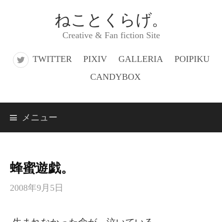
コ
ねことくらげ。
ン
Creative & Fan fiction Site
テ
ン
TWITTER
PIXIV
GALLERIA
POIPIKU
ツ
CANDYBOX
へ
ス
メニュー
キ
ッ
プ
蜂蜜遊戯。
2008年9月5日