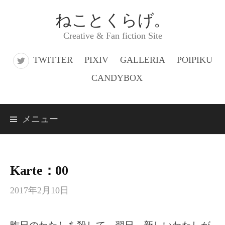
コ
ねことくらげ。
ン
Creative & Fan fiction Site
テ
ン
TWITTER
PIXIV
GALLERIA
POIPIKU
ツ
CANDYBOX
へ
ス
メニュー
キ
ッ
プ
Karte：00
2017年2月10日