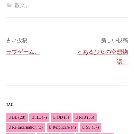
散文。
投
古い投稿
新しい投稿
稿
ラブゲーム。
とある少女の空想物
ナ
語。
ビ
ゲ
ー
シ
TAG
ョ
BL
(28)
HL
(7)
OD
(3)
R18
(36)
ン
Re:incarnation
(3)
Re:plicare
(4)
SS
(57)