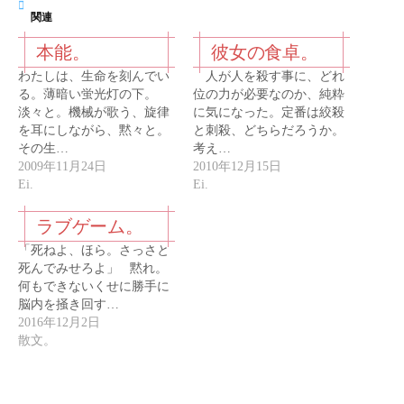
関連
本能。
彼女の食卓。
わたしは、生命を刻んでい
人が人を殺す事に、どれ
る。薄暗い蛍光灯の下。
位の力が必要なのか、純粋
淡々と。機械が歌う、旋律
に気になった。定番は絞殺
を耳にしながら、黙々と。
と刺殺、どちらだろうか。
その生…
考え…
2009年11月24日
2010年12月15日
Ei.
Ei.
ラブゲーム。
「死ねよ、ほら。さっさと
死んでみせろよ」 黙れ。
何もできないくせに勝手に
脳内を掻き回す…
2016年12月2日
散文。