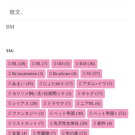
散文。
BM
TAG
BL
(28)
HL
(7)
OD
(3)
R18
(36)
Re:incarnation
(3)
Re:plicare
(4)
SS
(57)
あまい
(45)
にょたゆり
(17)
アダム×イヴ
(5)
カリソメ飼い主×比留間ミケ
(5)
ギャグ
(17)
シリアス
(28)
トラウマ
(7)
ニアBL
(6)
ファンタジー
(3)
ペット帝国
(30)
ペット帝国♀
(51)
リストカット
(7)
先天性女体化
(20)
創作
(4)
女装
(4)
学園物
(7)
年の差
(13)