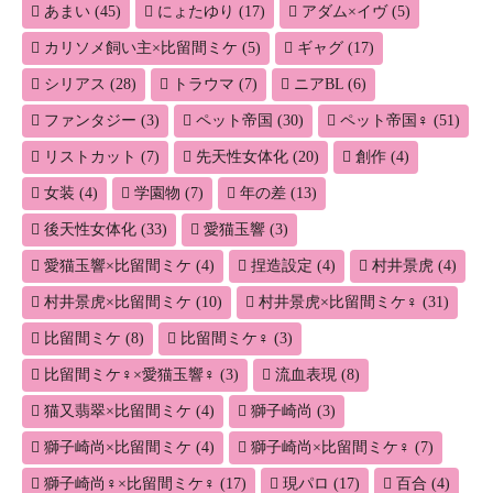
あまい
(45)
にょたゆり
(17)
アダム×イヴ
(5)
カリソメ飼い主×比留間ミケ
(5)
ギャグ
(17)
シリアス
(28)
トラウマ
(7)
ニアBL
(6)
ファンタジー
(3)
ペット帝国
(30)
ペット帝国♀
(51)
リストカット
(7)
先天性女体化
(20)
創作
(4)
女装
(4)
学園物
(7)
年の差
(13)
後天性女体化
(33)
愛猫玉響
(3)
愛猫玉響×比留間ミケ
(4)
捏造設定
(4)
村井景虎
(4)
村井景虎×比留間ミケ
(10)
村井景虎×比留間ミケ♀
(31)
比留間ミケ
(8)
比留間ミケ♀
(3)
比留間ミケ♀×愛猫玉響♀
(3)
流血表現
(8)
猫又翡翠×比留間ミケ
(4)
獅子崎尚
(3)
獅子崎尚×比留間ミケ
(4)
獅子崎尚×比留間ミケ♀
(7)
獅子崎尚♀×比留間ミケ♀
(17)
現パロ
(17)
百合
(4)