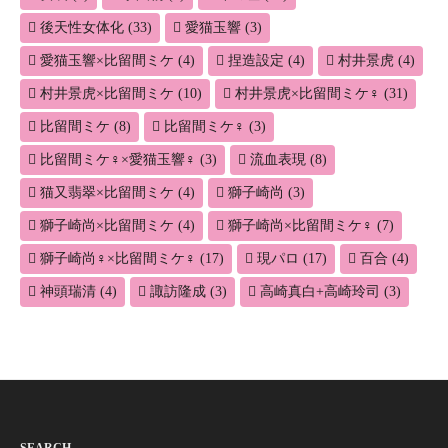
後天性女体化
(33)
愛猫玉響
(3)
愛猫玉響×比留間ミケ
(4)
捏造設定
(4)
村井景虎
(4)
村井景虎×比留間ミケ
(10)
村井景虎×比留間ミケ♀
(31)
比留間ミケ
(8)
比留間ミケ♀
(3)
比留間ミケ♀×愛猫玉響♀
(3)
流血表現
(8)
猫又翡翠×比留間ミケ
(4)
獅子崎尚
(3)
獅子崎尚×比留間ミケ
(4)
獅子崎尚×比留間ミケ♀
(7)
獅子崎尚♀×比留間ミケ♀
(17)
現パロ
(17)
百合
(4)
神頭瑞清
(4)
諏訪隆成
(3)
高崎真白+高崎玲司
(3)