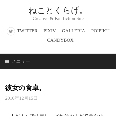
コ
ねことくらげ。
ン
Creative & Fan fiction Site
テ
ン
TWITTER
PIXIV
GALLERIA
POIPIKU
ツ
CANDYBOX
へ
ス
メニュー
キ
ッ
プ
彼女の食卓。
2010年12月15日