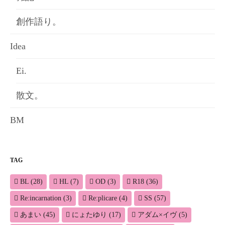
創作語り。
Idea
Ei.
散文。
BM
TAG
BL
(28)
HL
(7)
OD
(3)
R18
(36)
Re:incarnation
(3)
Re:plicare
(4)
SS
(57)
あまい
(45)
にょたゆり
(17)
アダム×イヴ
(5)