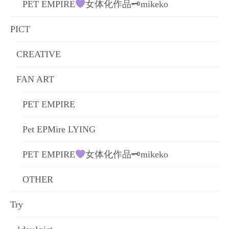
PET EMPIRE
女体化作品🗝mikeko
PICT
CREATIVE
FAN ART
PET EMPIRE
Pet EPMire LYING
PET EMPIRE
女体化作品🗝mikeko
OTHER
Try