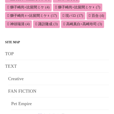
獅子崎尚×比留間ミケ
(4)
獅子崎尚×比留間ミケ♀
(7)
獅子崎尚♀×比留間ミケ♀
(17)
現パロ
(17)
百合
(4)
神頭瑞清
(4)
諏訪隆成
(3)
高崎真白+高崎玲司
(3)
SITE MAP
TOP
TEXT
Creative
FAN FICTION
Pet Empire