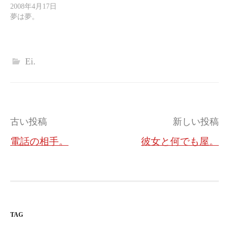
2008年4月17日
夢は夢。
Ei.
投
古い投稿
新しい投稿
稿
電話の相手。
彼女と何でも屋。
ナ
ビ
ゲ
ー
TAG