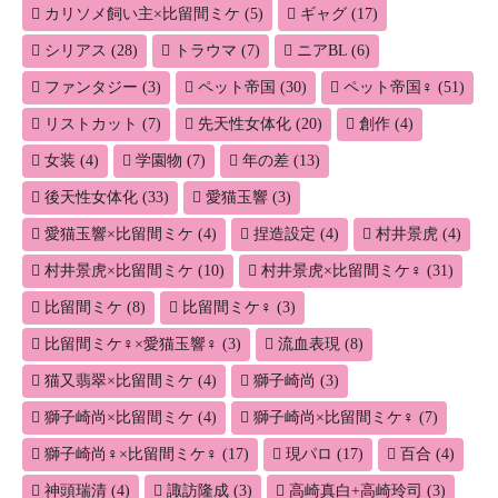
カリソメ飼い主×比留間ミケ
(5)
ギャグ
(17)
シリアス
(28)
トラウマ
(7)
ニアBL
(6)
ファンタジー
(3)
ペット帝国
(30)
ペット帝国♀
(51)
リストカット
(7)
先天性女体化
(20)
創作
(4)
女装
(4)
学園物
(7)
年の差
(13)
後天性女体化
(33)
愛猫玉響
(3)
愛猫玉響×比留間ミケ
(4)
捏造設定
(4)
村井景虎
(4)
村井景虎×比留間ミケ
(10)
村井景虎×比留間ミケ♀
(31)
比留間ミケ
(8)
比留間ミケ♀
(3)
比留間ミケ♀×愛猫玉響♀
(3)
流血表現
(8)
猫又翡翠×比留間ミケ
(4)
獅子崎尚
(3)
獅子崎尚×比留間ミケ
(4)
獅子崎尚×比留間ミケ♀
(7)
獅子崎尚♀×比留間ミケ♀
(17)
現パロ
(17)
百合
(4)
神頭瑞清
(4)
諏訪隆成
(3)
高崎真白+高崎玲司
(3)