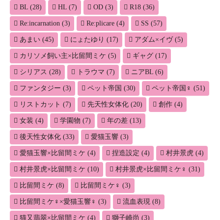
シ
BL
(28)
HL
(7)
OD
(3)
R18
(36)
ョ
Re:incarnation
(3)
Re:plicare
(4)
SS
(57)
ン
あまい
(45)
にょたゆり
(17)
アダム×イヴ
(5)
カリソメ飼い主×比留間ミケ
(5)
ギャグ
(17)
シリアス
(28)
トラウマ
(7)
ニアBL
(6)
ファンタジー
(3)
ペット帝国
(30)
ペット帝国♀
(51)
リストカット
(7)
先天性女体化
(20)
創作
(4)
女装
(4)
学園物
(7)
年の差
(13)
後天性女体化
(33)
愛猫玉響
(3)
愛猫玉響×比留間ミケ
(4)
捏造設定
(4)
村井景虎
(4)
村井景虎×比留間ミケ
(10)
村井景虎×比留間ミケ♀
(31)
比留間ミケ
(8)
比留間ミケ♀
(3)
比留間ミケ♀×愛猫玉響♀
(3)
流血表現
(8)
猫又翡翠×比留間ミケ
(4)
獅子崎尚
(3)