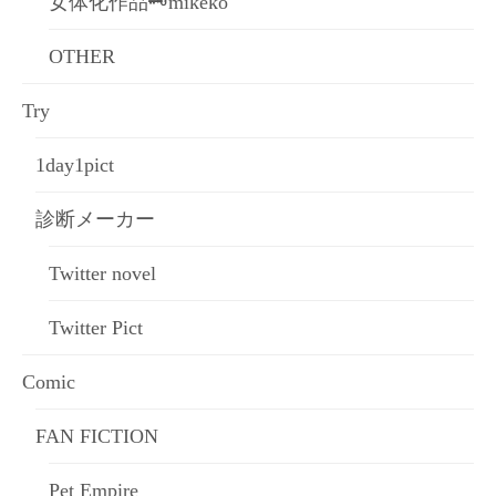
女体化作品🗝mikeko
OTHER
Try
1day1pict
診断メーカー
Twitter novel
Twitter Pict
Comic
FAN FICTION
Pet Empire