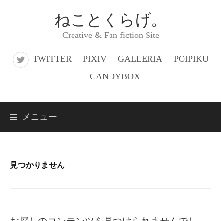
コ
ねことくらげ。
ン
Creative & Fan fiction Site
テ
ン
TWITTER
PIXIV
GALLERIA
POIPIKU
ツ
CANDYBOX
へ
ス
メニュー
キ
ッ
プ
見つかりません
お探しのコンテンツを見つけられませんでし