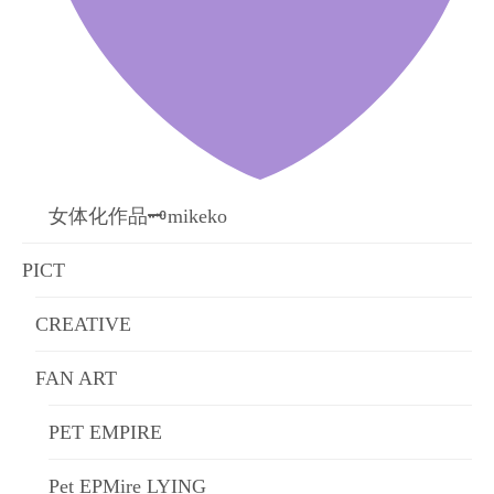
女体化作品🗝mikeko
PICT
CREATIVE
FAN ART
PET EMPIRE
Pet EPMire LYING