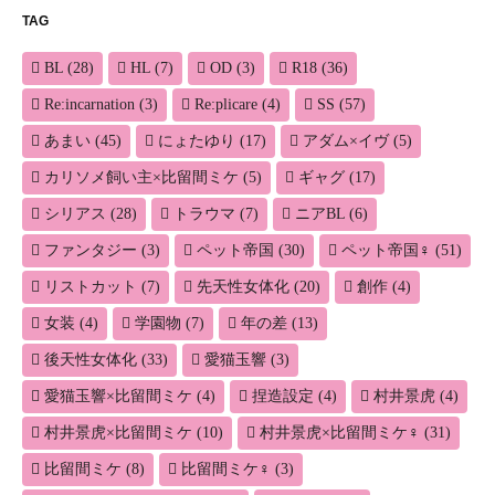
TAG
BL
(28)
HL
(7)
OD
(3)
R18
(36)
Re:incarnation
(3)
Re:plicare
(4)
SS
(57)
あまい
(45)
にょたゆり
(17)
アダム×イヴ
(5)
カリソメ飼い主×比留間ミケ
(5)
ギャグ
(17)
シリアス
(28)
トラウマ
(7)
ニアBL
(6)
ファンタジー
(3)
ペット帝国
(30)
ペット帝国♀
(51)
リストカット
(7)
先天性女体化
(20)
創作
(4)
女装
(4)
学園物
(7)
年の差
(13)
後天性女体化
(33)
愛猫玉響
(3)
愛猫玉響×比留間ミケ
(4)
捏造設定
(4)
村井景虎
(4)
村井景虎×比留間ミケ
(10)
村井景虎×比留間ミケ♀
(31)
比留間ミケ
(8)
比留間ミケ♀
(3)