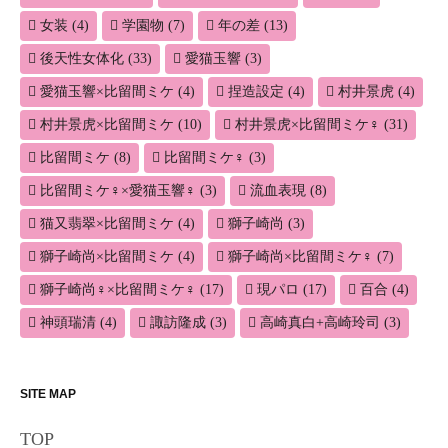
女装
(4)
学園物
(7)
年の差
(13)
後天性女体化
(33)
愛猫玉響
(3)
愛猫玉響×比留間ミケ
(4)
捏造設定
(4)
村井景虎
(4)
村井景虎×比留間ミケ
(10)
村井景虎×比留間ミケ♀
(31)
比留間ミケ
(8)
比留間ミケ♀
(3)
比留間ミケ♀×愛猫玉響♀
(3)
流血表現
(8)
猫又翡翠×比留間ミケ
(4)
獅子崎尚
(3)
獅子崎尚×比留間ミケ
(4)
獅子崎尚×比留間ミケ♀
(7)
獅子崎尚♀×比留間ミケ♀
(17)
現パロ
(17)
百合
(4)
神頭瑞清
(4)
諏訪隆成
(3)
高崎真白+高崎玲司
(3)
SITE MAP
TOP