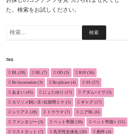
た。検索をお試しください。
検
索:
TAG
BL
(28)
HL
(7)
OD
(3)
R18
(36)
Re:incarnation
(3)
Re:plicare
(4)
SS
(57)
あまい
(45)
にょたゆり
(17)
アダム×イヴ
(5)
カリソメ飼い主×比留間ミケ
(5)
ギャグ
(17)
シリアス
(28)
トラウマ
(7)
ニアBL
(6)
ファンタジー
(3)
ペット帝国
(30)
ペット帝国♀
(51)
リストカット
(7)
先天性女体化
(20)
創作
(4)