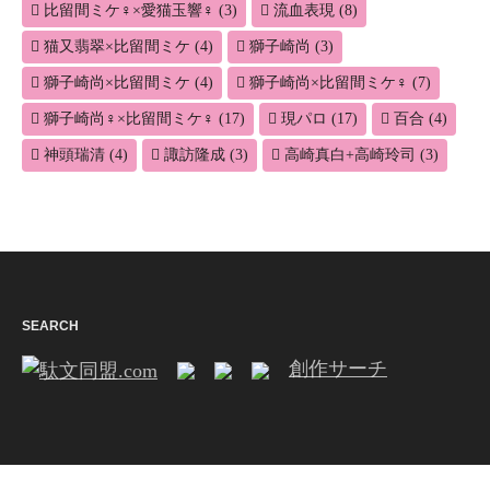
比留間ミケ♀×愛猫玉響♀
(3)
流血表現
(8)
猫又翡翠×比留間ミケ
(4)
獅子崎尚
(3)
獅子崎尚×比留間ミケ
(4)
獅子崎尚×比留間ミケ♀
(7)
獅子崎尚♀×比留間ミケ♀
(17)
現パロ
(17)
百合
(4)
神頭瑞清
(4)
諏訪隆成
(3)
高崎真白+高崎玲司
(3)
SEARCH
創作サーチ