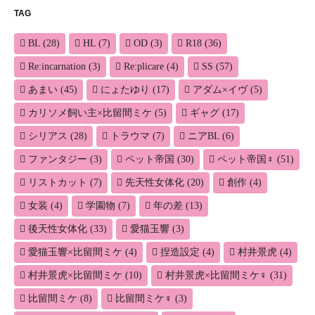
TAG
BL
(28)
HL
(7)
OD
(3)
R18
(36)
Re:incarnation
(3)
Re:plicare
(4)
SS
(57)
あまい
(45)
にょたゆり
(17)
アダム×イヴ
(5)
カリソメ飼い主×比留間ミケ
(5)
ギャグ
(17)
シリアス
(28)
トラウマ
(7)
ニアBL
(6)
ファンタジー
(3)
ペット帝国
(30)
ペット帝国♀
(51)
リストカット
(7)
先天性女体化
(20)
創作
(4)
女装
(4)
学園物
(7)
年の差
(13)
後天性女体化
(33)
愛猫玉響
(3)
愛猫玉響×比留間ミケ
(4)
捏造設定
(4)
村井景虎
(4)
村井景虎×比留間ミケ
(10)
村井景虎×比留間ミケ♀
(31)
比留間ミケ
(8)
比留間ミケ♀
(3)