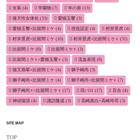
女装
(4)
学園物
(7)
年の差
(13)
後天性女体化
(33)
愛猫玉響
(3)
愛猫玉響×比留間ミケ
(4)
捏造設定
(4)
村井景虎
(4)
村井景虎×比留間ミケ
(10)
村井景虎×比留間ミケ♀
(31)
比留間ミケ
(8)
比留間ミケ♀
(3)
比留間ミケ♀×愛猫玉響♀
(3)
流血表現
(8)
猫又翡翠×比留間ミケ
(4)
獅子崎尚
(3)
獅子崎尚×比留間ミケ
(4)
獅子崎尚×比留間ミケ♀
(7)
獅子崎尚♀×比留間ミケ♀
(17)
現パロ
(17)
百合
(4)
神頭瑞清
(4)
諏訪隆成
(3)
高崎真白+高崎玲司
(3)
SITE MAP
TOP