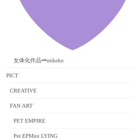
女体化作品🗝mikeko
PICT
CREATIVE
FAN ART
PET EMPIRE
Pet EPMire LYING