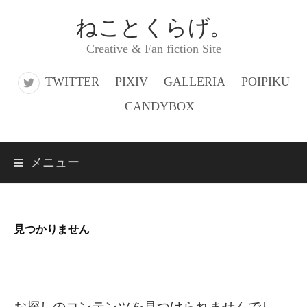
コ
ねことくらげ。
ン
Creative & Fan fiction Site
テ
ン
TWITTER
PIXIV
GALLERIA
POIPIKU
ツ
CANDYBOX
へ
ス
メニュー
キ
ッ
プ
見つかりません
お探しのコンテンツを見つけられませんでし