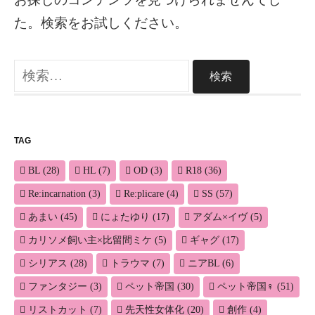
た。検索をお試しください。
検
索:
TAG
BL
(28)
HL
(7)
OD
(3)
R18
(36)
Re:incarnation
(3)
Re:plicare
(4)
SS
(57)
あまい
(45)
にょたゆり
(17)
アダム×イヴ
(5)
カリソメ飼い主×比留間ミケ
(5)
ギャグ
(17)
シリアス
(28)
トラウマ
(7)
ニアBL
(6)
ファンタジー
(3)
ペット帝国
(30)
ペット帝国♀
(51)
リストカット
(7)
先天性女体化
(20)
創作
(4)