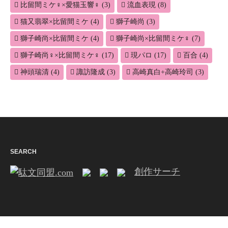
比留間ミケ♀×愛猫玉響♀
(3)
流血表現
(8)
猫又翡翠×比留間ミケ
(4)
獅子崎尚
(3)
獅子崎尚×比留間ミケ
(4)
獅子崎尚×比留間ミケ♀
(7)
獅子崎尚♀×比留間ミケ♀
(17)
現パロ
(17)
百合
(4)
神頭瑞清
(4)
諏訪隆成
(3)
高崎真白+高崎玲司
(3)
SEARCH
創作サーチ