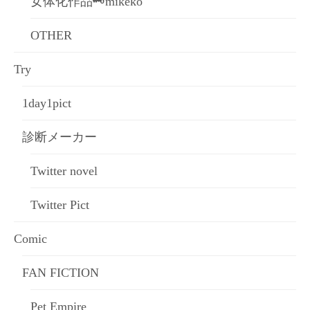
女体化作品🗝mikeko
OTHER
Try
1day1pict
診断メーカー
Twitter novel
Twitter Pict
Comic
FAN FICTION
Pet Empire