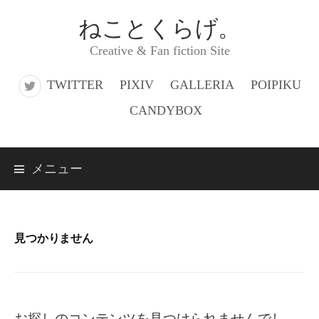
コ
ねことくらげ。
ン
Creative & Fan fiction Site
テ
ン
TWITTER
PIXIV
GALLERIA
POIPIKU
ツ
CANDYBOX
へ
ス
メニュー
キ
ッ
プ
見つかりません
お探しのコンテンツを見つけられませんでし