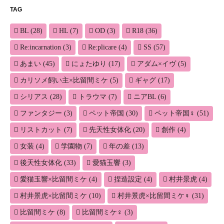
TAG
BL
(28)
HL
(7)
OD
(3)
R18
(36)
Re:incarnation
(3)
Re:plicare
(4)
SS
(57)
あまい
(45)
にょたゆり
(17)
アダム×イヴ
(5)
カリソメ飼い主×比留間ミケ
(5)
ギャグ
(17)
シリアス
(28)
トラウマ
(7)
ニアBL
(6)
ファンタジー
(3)
ペット帝国
(30)
ペット帝国♀
(51)
リストカット
(7)
先天性女体化
(20)
創作
(4)
女装
(4)
学園物
(7)
年の差
(13)
後天性女体化
(33)
愛猫玉響
(3)
愛猫玉響×比留間ミケ
(4)
捏造設定
(4)
村井景虎
(4)
村井景虎×比留間ミケ
(10)
村井景虎×比留間ミケ♀
(31)
比留間ミケ
(8)
比留間ミケ♀
(3)