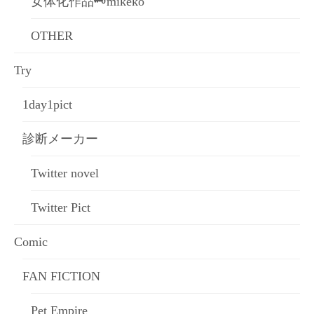
女体化作品🗝mikeko
OTHER
Try
1day1pict
診断メーカー
Twitter novel
Twitter Pict
Comic
FAN FICTION
Pet Empire