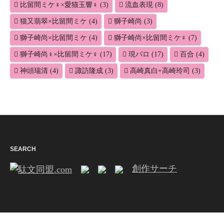
比留間ミケ♀×愛猫玉響♀
(3)
流血表現
(8)
猫又翡翠×比留間ミケ
(4)
獅子崎尚
(3)
獅子崎尚×比留間ミケ
(4)
獅子崎尚×比留間ミケ♀
(7)
獅子崎尚♀×比留間ミケ♀
(17)
現パロ
(17)
百合
(4)
神頭瑞清
(4)
諏訪隆成
(3)
高崎真白+高崎玲司
(3)
SEARCH
創作サーチ