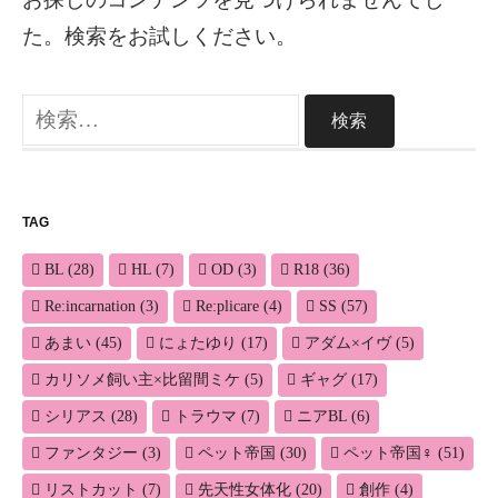
た。検索をお試しください。
検
索:
TAG
BL
(28)
HL
(7)
OD
(3)
R18
(36)
Re:incarnation
(3)
Re:plicare
(4)
SS
(57)
あまい
(45)
にょたゆり
(17)
アダム×イヴ
(5)
カリソメ飼い主×比留間ミケ
(5)
ギャグ
(17)
シリアス
(28)
トラウマ
(7)
ニアBL
(6)
ファンタジー
(3)
ペット帝国
(30)
ペット帝国♀
(51)
リストカット
(7)
先天性女体化
(20)
創作
(4)