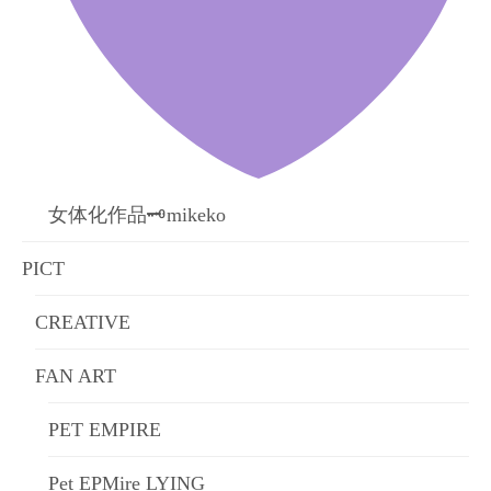
女体化作品🗝mikeko
PICT
CREATIVE
FAN ART
PET EMPIRE
Pet EPMire LYING