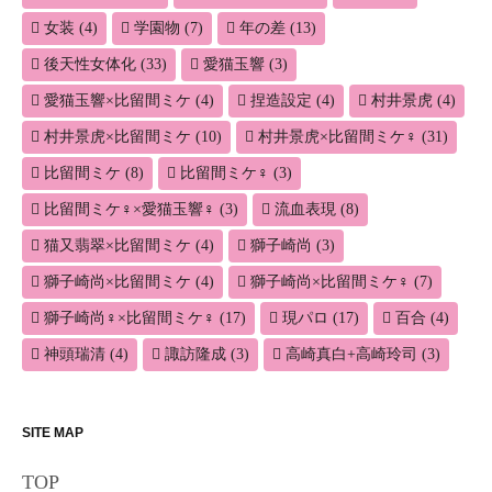
女装
(4)
学園物
(7)
年の差
(13)
後天性女体化
(33)
愛猫玉響
(3)
愛猫玉響×比留間ミケ
(4)
捏造設定
(4)
村井景虎
(4)
村井景虎×比留間ミケ
(10)
村井景虎×比留間ミケ♀
(31)
比留間ミケ
(8)
比留間ミケ♀
(3)
比留間ミケ♀×愛猫玉響♀
(3)
流血表現
(8)
猫又翡翠×比留間ミケ
(4)
獅子崎尚
(3)
獅子崎尚×比留間ミケ
(4)
獅子崎尚×比留間ミケ♀
(7)
獅子崎尚♀×比留間ミケ♀
(17)
現パロ
(17)
百合
(4)
神頭瑞清
(4)
諏訪隆成
(3)
高崎真白+高崎玲司
(3)
SITE MAP
TOP