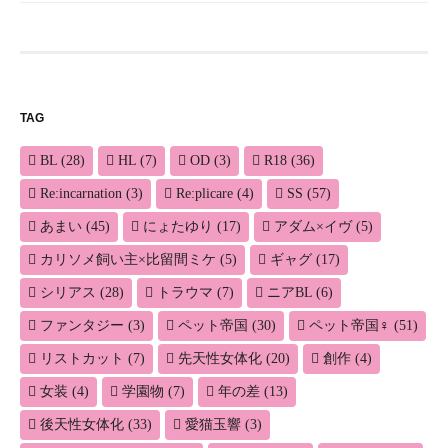
TAG
BL
(28)
HL
(7)
OD
(3)
R18
(36)
Re:incarnation
(3)
Re:plicare
(4)
SS
(57)
あまい
(45)
にょたゆり
(17)
アダム×イヴ
(5)
カリソメ飼い主×比留間ミケ
(5)
ギャグ
(17)
シリアス
(28)
トラウマ
(7)
ニアBL
(6)
ファンタジー
(3)
ペット帝国
(30)
ペット帝国♀
(51)
リストカット
(7)
先天性女体化
(20)
創作
(4)
女装
(4)
学園物
(7)
年の差
(13)
後天性女体化
(33)
愛猫玉響
(3)