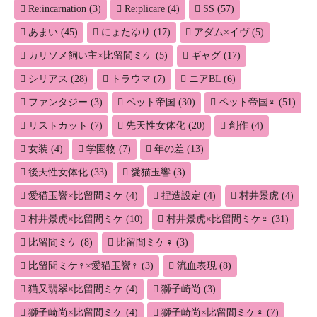
Re:incarnation
(3)
Re:plicare
(4)
SS
(57)
あまい
(45)
にょたゆり
(17)
アダム×イヴ
(5)
カリソメ飼い主×比留間ミケ
(5)
ギャグ
(17)
シリアス
(28)
トラウマ
(7)
ニアBL
(6)
ファンタジー
(3)
ペット帝国
(30)
ペット帝国♀
(51)
リストカット
(7)
先天性女体化
(20)
創作
(4)
女装
(4)
学園物
(7)
年の差
(13)
後天性女体化
(33)
愛猫玉響
(3)
愛猫玉響×比留間ミケ
(4)
捏造設定
(4)
村井景虎
(4)
村井景虎×比留間ミケ
(10)
村井景虎×比留間ミケ♀
(31)
比留間ミケ
(8)
比留間ミケ♀
(3)
比留間ミケ♀×愛猫玉響♀
(3)
流血表現
(8)
猫又翡翠×比留間ミケ
(4)
獅子崎尚
(3)
獅子崎尚×比留間ミケ
(4)
獅子崎尚×比留間ミケ♀
(7)