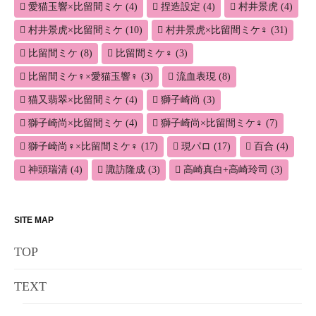
愛猫玉響×比留間ミケ
(4)
捏造設定
(4)
村井景虎
(4)
村井景虎×比留間ミケ
(10)
村井景虎×比留間ミケ♀
(31)
比留間ミケ
(8)
比留間ミケ♀
(3)
比留間ミケ♀×愛猫玉響♀
(3)
流血表現
(8)
猫又翡翠×比留間ミケ
(4)
獅子崎尚
(3)
獅子崎尚×比留間ミケ
(4)
獅子崎尚×比留間ミケ♀
(7)
獅子崎尚♀×比留間ミケ♀
(17)
現パロ
(17)
百合
(4)
神頭瑞清
(4)
諏訪隆成
(3)
高崎真白+高崎玲司
(3)
SITE MAP
TOP
TEXT