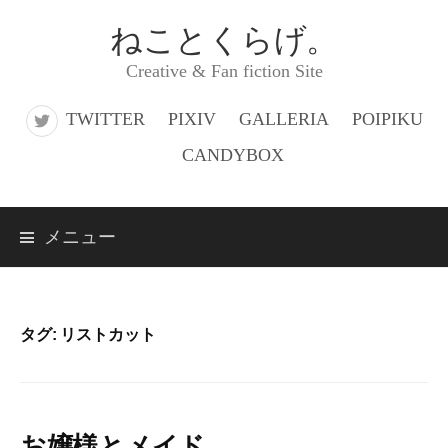
コ
ねことくらげ。
ン
Creative & Fan fiction Site
テ
ン
TWITTER
PIXIV
GALLERIA
POIPIKU
ツ
CANDYBOX
へ
ス
メニュー
キ
ッ
プ
タグ:
リストカット
お嬢様とメイド。