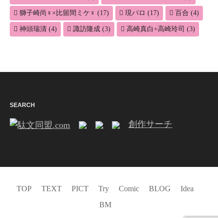
獅子崎尚♀×比留間ミケ♀
(17)
現パロ
(17)
百合
(4)
神頭瑞清
(4)
諏訪隆成
(3)
高崎真白+高崎玲司
(3)
SEARCH
創作サーチ
TOP
TEXT
PICT
Try
Comic
BLOG
Idea
BM