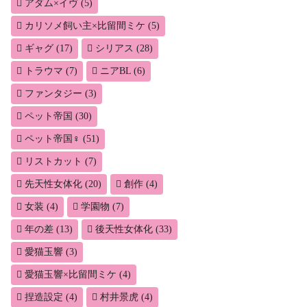
アダム×イヴ
(5)
カリソメ飼い主×比留間ミケ
(5)
ギャグ
(17)
シリアス
(28)
トラウマ
(7)
ニアBL
(6)
ファンタジー
(3)
ペット帝国
(30)
ペット帝国♀
(51)
リストカット
(7)
先天性女体化
(20)
創作
(4)
女装
(4)
学園物
(7)
年の差
(13)
後天性女体化
(33)
愛猫玉響
(3)
愛猫玉響×比留間ミケ
(4)
捏造設定
(4)
村井景虎
(4)