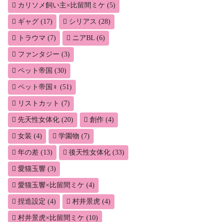
カリソメ飼い主×比留間ミケ
(5)
ギャグ
(17)
シリアス
(28)
トラウマ
(7)
ニアBL
(6)
ファンタジー
(3)
ペット帝国
(30)
ペット帝国♀
(51)
リストカット
(7)
先天性女体化
(20)
創作
(4)
女装
(4)
学園物
(7)
年の差
(13)
後天性女体化
(33)
愛猫玉響
(3)
愛猫玉響×比留間ミケ
(4)
捏造設定
(4)
村井景虎
(4)
村井景虎×比留間ミケ
(10)