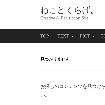
コ
ねことくらげ。
ン
Creative & Fan fiction Site
テ
ン
TOP
TEXT
PICT
T
ツ
へ
ス
見つかりません
キ
ッ
プ
お探しのコンテンツを見つけ
い。