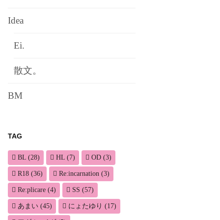
Idea
Ei.
散文。
BM
TAG
BL
(28)
HL
(7)
OD
(3)
R18
(36)
Re:incarnation
(3)
Re:plicare
(4)
SS
(57)
あまい
(45)
にょたゆり
(17)