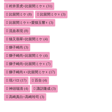
村井景虎×比留間ミケ♀
(31)
比留間ミケ
(8)
比留間ミケ♀
(3)
比留間ミケ♀×愛猫玉響♀
(3)
流血表現
(8)
猫又翡翠×比留間ミケ
(4)
獅子崎尚
(3)
獅子崎尚×比留間ミケ
(4)
獅子崎尚×比留間ミケ♀
(7)
獅子崎尚♀×比留間ミケ♀
(17)
現パロ
(17)
百合
(4)
神頭瑞清
(4)
諏訪隆成
(3)
高崎真白+高崎玲司
(3)