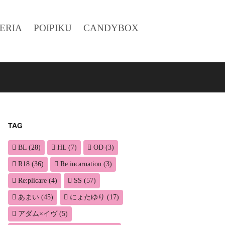
ERIA
POIPIKU
CANDYBOX
TAG
BL
(28)
HL
(7)
OD
(3)
R18
(36)
Re:incarnation
(3)
Re:plicare
(4)
SS
(57)
あまい
(45)
にょたゆり
(17)
アダム×イヴ
(5)