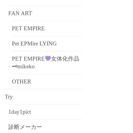
FAN ART
PET EMPIRE
Pet EPMire LYING
PET EMPIRE
女体化作品
🗝mikeko
OTHER
Try
1day1pict
診断メーカー