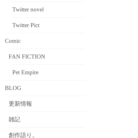
Twitter novel
Twitter Pict
Comic
FAN FICTION
Pet Empire
BLOG
更新情報
雑記
創作語り。