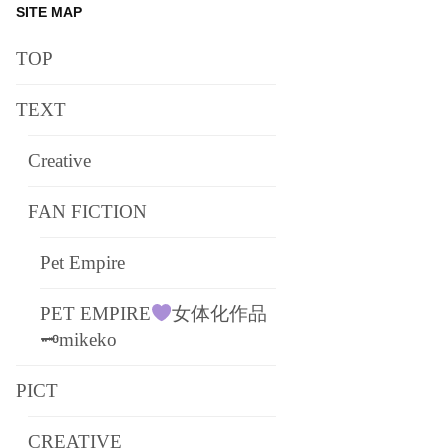
SITE MAP
TOP
TEXT
Creative
FAN FICTION
Pet Empire
PET EMPIRE
女体化作品
🗝mikeko
PICT
CREATIVE