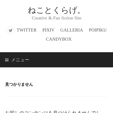
コ
ねことくらげ。
ン
Creative & Fan fiction Site
テ
ン
TWITTER
PIXIV
GALLERIA
POIPIKU
ツ
CANDYBOX
へ
ス
メニュー
キ
ッ
プ
見つかりません
お探しのコンテンツを見つけられませんでし