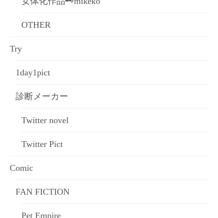
女体化作品🗝mikeko
OTHER
Try
1day1pict
診断メーカー
Twitter novel
Twitter Pict
Comic
FAN FICTION
Pet Empire