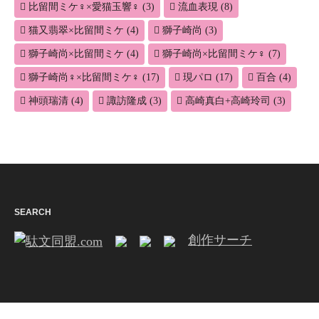
比留間ミケ♀×愛猫玉響♀
(3)
流血表現
(8)
猫又翡翠×比留間ミケ
(4)
獅子崎尚
(3)
獅子崎尚×比留間ミケ
(4)
獅子崎尚×比留間ミケ♀
(7)
獅子崎尚♀×比留間ミケ♀
(17)
現パロ
(17)
百合
(4)
神頭瑞清
(4)
諏訪隆成
(3)
高崎真白+高崎玲司
(3)
SEARCH
創作サーチ