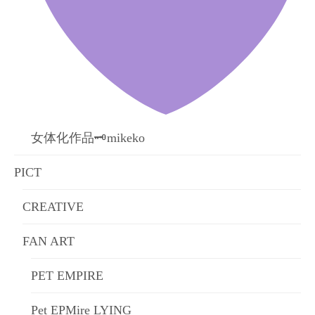
女体化作品🗝mikeko
PICT
CREATIVE
FAN ART
PET EMPIRE
Pet EPMire LYING