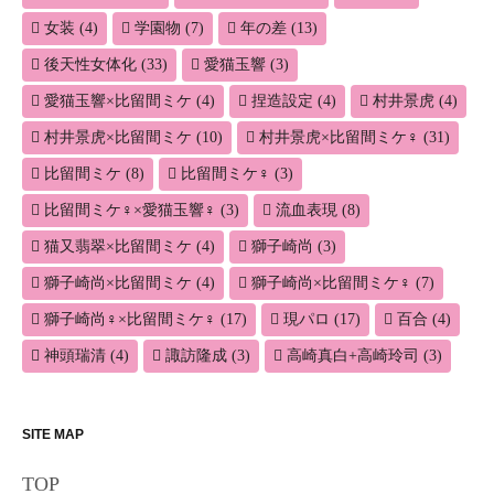
女装
(4)
学園物
(7)
年の差
(13)
後天性女体化
(33)
愛猫玉響
(3)
愛猫玉響×比留間ミケ
(4)
捏造設定
(4)
村井景虎
(4)
村井景虎×比留間ミケ
(10)
村井景虎×比留間ミケ♀
(31)
比留間ミケ
(8)
比留間ミケ♀
(3)
比留間ミケ♀×愛猫玉響♀
(3)
流血表現
(8)
猫又翡翠×比留間ミケ
(4)
獅子崎尚
(3)
獅子崎尚×比留間ミケ
(4)
獅子崎尚×比留間ミケ♀
(7)
獅子崎尚♀×比留間ミケ♀
(17)
現パロ
(17)
百合
(4)
神頭瑞清
(4)
諏訪隆成
(3)
高崎真白+高崎玲司
(3)
SITE MAP
TOP