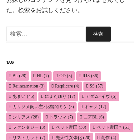
た。検索をお試しください。
検
索:
TAG
BL
(28)
HL
(7)
OD
(3)
R18
(36)
Re:incarnation
(3)
Re:plicare
(4)
SS
(57)
あまい
(45)
にょたゆり
(17)
アダム×イヴ
(5)
カリソメ飼い主×比留間ミケ
(5)
ギャグ
(17)
シリアス
(28)
トラウマ
(7)
ニアBL
(6)
ファンタジー
(3)
ペット帝国
(30)
ペット帝国♀
(51)
リストカット
(7)
先天性女体化
(20)
創作
(4)