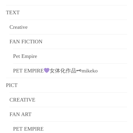
ョ
TEXT
ン
Creative
FAN FICTION
Pet Empire
PET EMPIRE
女体化作品🗝mikeko
PICT
CREATIVE
FAN ART
PET EMPIRE