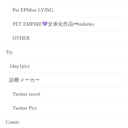
Pet EPMire LYING
PET EMPIRE
女体化作品🗝mikeko
OTHER
Try
1day1pict
診断メーカー
Twitter novel
Twitter Pict
Comic