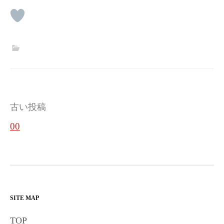
投
古い投稿
稿
00
ナ
ビ
ゲ
ー
SITE MAP
シ
TOP