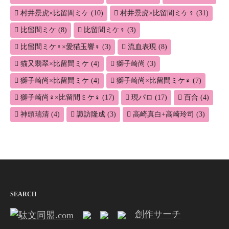
村井景虎×比留間ミケ
(10)
村井景虎×比留間ミケ♀
(31)
比留間ミケ
(8)
比留間ミケ♀
(3)
比留間ミケ♀×愛猫玉響♀
(3)
流血表現
(8)
猫又翡翠×比留間ミケ
(4)
獅子崎尚
(3)
獅子崎尚×比留間ミケ
(4)
獅子崎尚×比留間ミケ♀
(7)
獅子崎尚♀×比留間ミケ♀
(17)
現パロ
(17)
百合
(4)
神頭瑞清
(4)
諏訪隆成
(3)
高崎真白+高崎玲司
(3)
SEARCH
創作サーチ