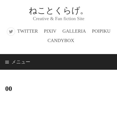
コ
ねことくらげ。
ン
Creative & Fan fiction Site
テ
ン
TWITTER
PIXIV
GALLERIA
POIPIKU
ツ
CANDYBOX
へ
ス
メニュー
キ
ッ
プ
00