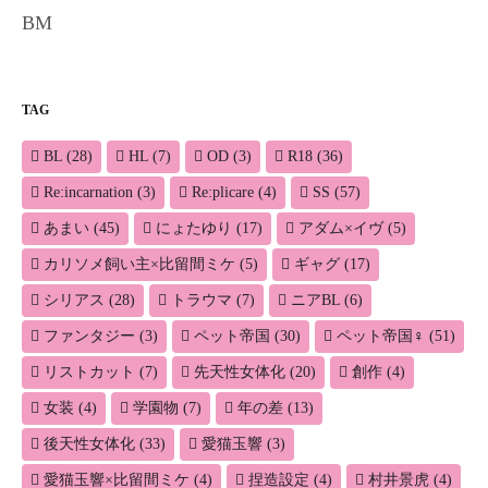
BM
TAG
BL
(28)
HL
(7)
OD
(3)
R18
(36)
Re:incarnation
(3)
Re:plicare
(4)
SS
(57)
あまい
(45)
にょたゆり
(17)
アダム×イヴ
(5)
カリソメ飼い主×比留間ミケ
(5)
ギャグ
(17)
シリアス
(28)
トラウマ
(7)
ニアBL
(6)
ファンタジー
(3)
ペット帝国
(30)
ペット帝国♀
(51)
リストカット
(7)
先天性女体化
(20)
創作
(4)
女装
(4)
学園物
(7)
年の差
(13)
後天性女体化
(33)
愛猫玉響
(3)
愛猫玉響×比留間ミケ
(4)
捏造設定
(4)
村井景虎
(4)