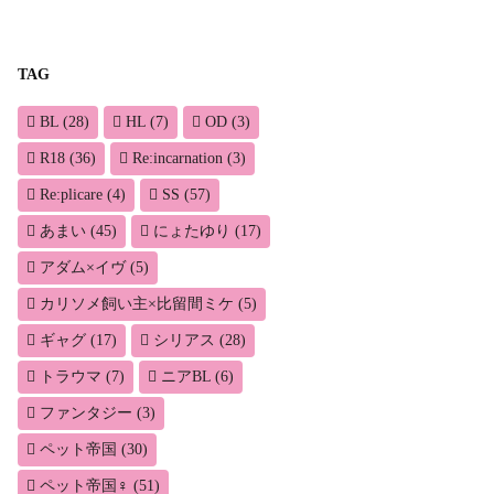
TAG
BL
(28)
HL
(7)
OD
(3)
R18
(36)
Re:incarnation
(3)
Re:plicare
(4)
SS
(57)
あまい
(45)
にょたゆり
(17)
アダム×イヴ
(5)
カリソメ飼い主×比留間ミケ
(5)
ギャグ
(17)
シリアス
(28)
トラウマ
(7)
ニアBL
(6)
ファンタジー
(3)
ペット帝国
(30)
ペット帝国♀
(51)