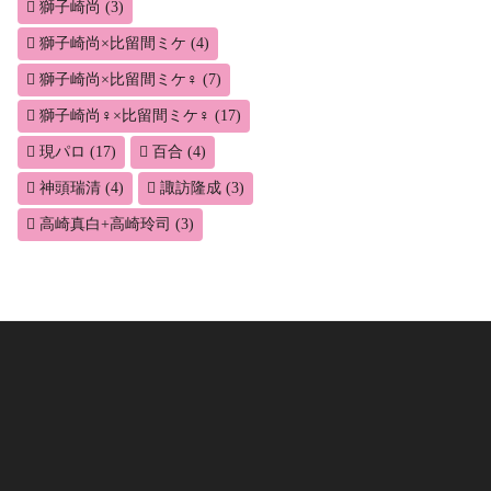
獅子崎尚
(3)
獅子崎尚×比留間ミケ
(4)
獅子崎尚×比留間ミケ♀
(7)
獅子崎尚♀×比留間ミケ♀
(17)
現パロ
(17)
百合
(4)
神頭瑞清
(4)
諏訪隆成
(3)
高崎真白+高崎玲司
(3)