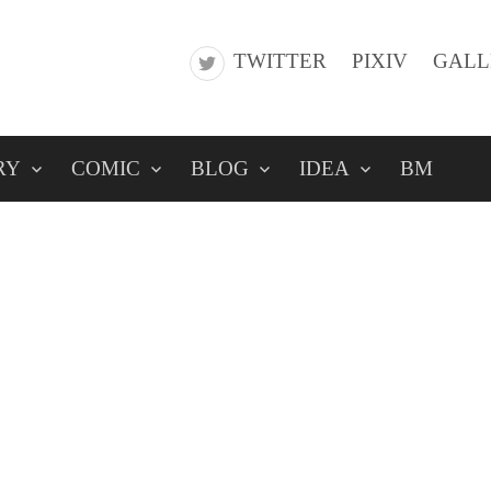
TWITTER
PIXIV
GALL
RY
COMIC
BLOG
IDEA
BM