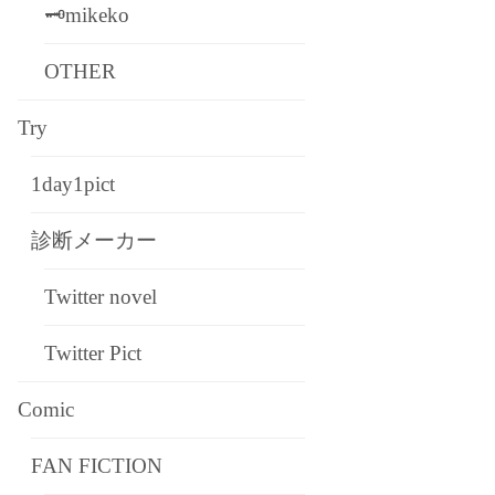
🗝mikeko
OTHER
Try
1day1pict
診断メーカー
Twitter novel
Twitter Pict
Comic
FAN FICTION