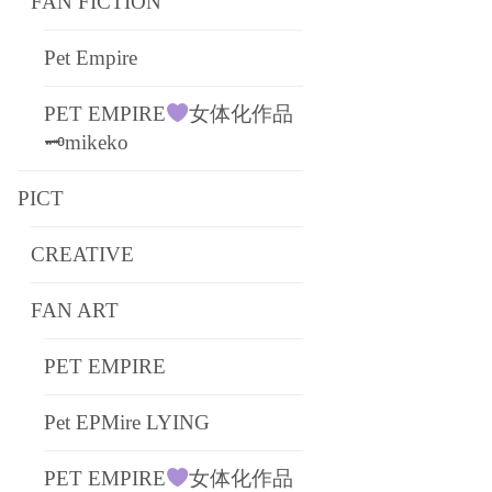
FAN FICTION
Pet Empire
PET EMPIRE
女体化作品
🗝mikeko
PICT
CREATIVE
FAN ART
PET EMPIRE
Pet EPMire LYING
PET EMPIRE
女体化作品