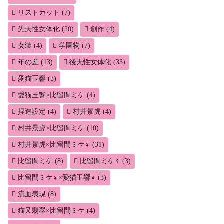
リストカット
(7)
先天性女体化
(20)
創作
(4)
女装
(4)
学園物
(7)
年の差
(13)
後天性女体化
(33)
愛猫玉響
(3)
愛猫玉響×比留間ミケ
(4)
捏造設定
(4)
村井景虎
(4)
村井景虎×比留間ミケ
(10)
村井景虎×比留間ミケ♀
(31)
比留間ミケ
(8)
比留間ミケ♀
(3)
比留間ミケ♀×愛猫玉響♀
(3)
流血表現
(8)
猫又翡翠×比留間ミケ
(4)