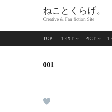
コ
ねことくらげ。
ン
Creative & Fan fiction Site
テ
ン
TOP
TEXT
PICT
T
ツ
へ
ス
001
キ
ッ
プ