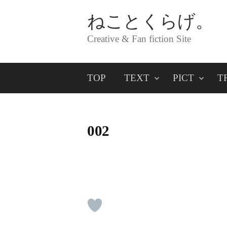
コ
ねことくらげ。
ン
Creative & Fan fiction Site
テ
ン
TOP
TEXT
PICT
T
ツ
へ
ス
002
キ
ッ
プ