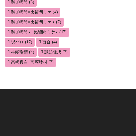
獅子崎尚
(3)
獅子崎尚×比留間ミケ
(4)
獅子崎尚×比留間ミケ♀
(7)
獅子崎尚♀×比留間ミケ♀
(17)
現パロ
(17)
百合
(4)
神頭瑞清
(4)
諏訪隆成
(3)
高崎真白+高崎玲司
(3)