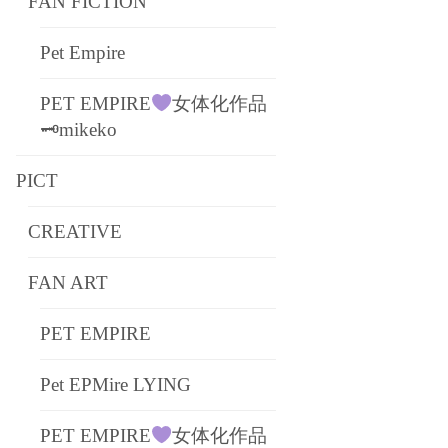
FAN FICTION
Pet Empire
PET EMPIRE
女体化作品
🗝mikeko
PICT
CREATIVE
FAN ART
PET EMPIRE
Pet EPMire LYING
PET EMPIRE
女体化作品