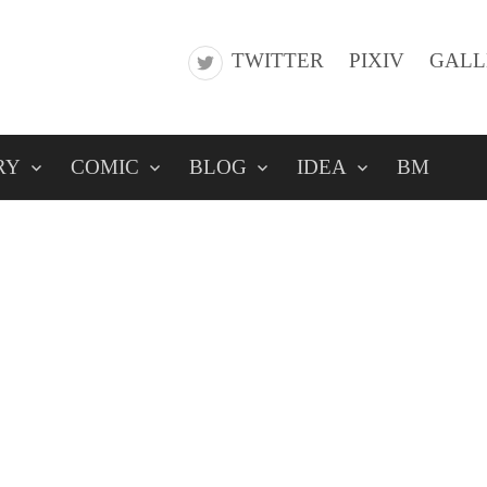
TWITTER
PIXIV
GALL
RY
COMIC
BLOG
IDEA
BM