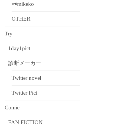
🗝mikeko
OTHER
Try
1day1pict
診断メーカー
Twitter novel
Twitter Pict
Comic
FAN FICTION