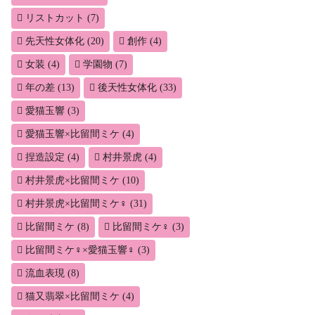
リストカット
(7)
先天性女体化
(20)
創作
(4)
女装
(4)
学園物
(7)
年の差
(13)
後天性女体化
(33)
愛猫玉響
(3)
愛猫玉響×比留間ミケ
(4)
捏造設定
(4)
村井景虎
(4)
村井景虎×比留間ミケ
(10)
村井景虎×比留間ミケ♀
(31)
比留間ミケ
(8)
比留間ミケ♀
(3)
比留間ミケ♀×愛猫玉響♀
(3)
流血表現
(8)
猫又翡翠×比留間ミケ
(4)