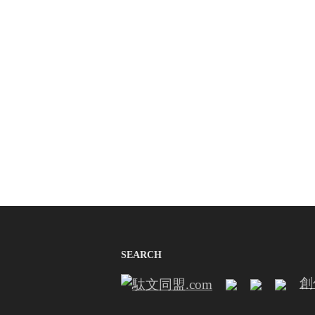
SEARCH
創