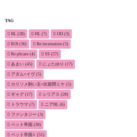
TAG
BL
(28)
HL
(7)
OD
(3)
R18
(36)
Re:incarnation
(3)
Re:plicare
(4)
SS
(57)
あまい
(45)
にょたゆり
(17)
アダム×イヴ
(5)
カリソメ飼い主×比留間ミケ
(5)
ギャグ
(17)
シリアス
(28)
トラウマ
(7)
ニアBL
(6)
ファンタジー
(3)
ペット帝国
(30)
ペット帝国♀
(51)