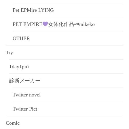
Pet EPMire LYING
PET EMPIRE
女体化作品🗝mikeko
OTHER
Try
1day1pict
診断メーカー
Twitter novel
Twitter Pict
Comic