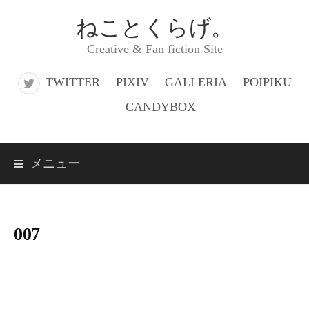
コ
ねことくらげ。
ン
Creative & Fan fiction Site
テ
ン
TWITTER
PIXIV
GALLERIA
POIPIKU
ツ
CANDYBOX
へ
ス
メニュー
キ
ッ
プ
007