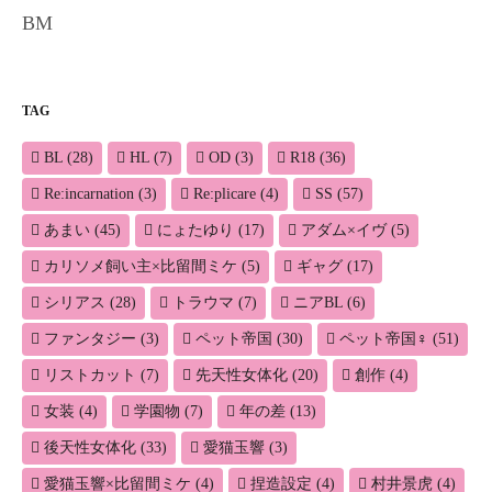
BM
TAG
BL
(28)
HL
(7)
OD
(3)
R18
(36)
Re:incarnation
(3)
Re:plicare
(4)
SS
(57)
あまい
(45)
にょたゆり
(17)
アダム×イヴ
(5)
カリソメ飼い主×比留間ミケ
(5)
ギャグ
(17)
シリアス
(28)
トラウマ
(7)
ニアBL
(6)
ファンタジー
(3)
ペット帝国
(30)
ペット帝国♀
(51)
リストカット
(7)
先天性女体化
(20)
創作
(4)
女装
(4)
学園物
(7)
年の差
(13)
後天性女体化
(33)
愛猫玉響
(3)
愛猫玉響×比留間ミケ
(4)
捏造設定
(4)
村井景虎
(4)