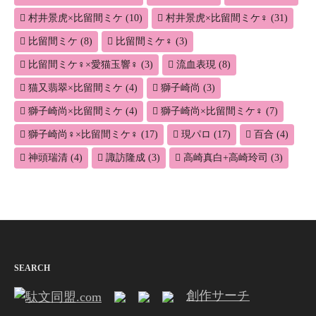
村井景虎×比留間ミケ
(10)
村井景虎×比留間ミケ♀
(31)
比留間ミケ
(8)
比留間ミケ♀
(3)
比留間ミケ♀×愛猫玉響♀
(3)
流血表現
(8)
猫又翡翠×比留間ミケ
(4)
獅子崎尚
(3)
獅子崎尚×比留間ミケ
(4)
獅子崎尚×比留間ミケ♀
(7)
獅子崎尚♀×比留間ミケ♀
(17)
現パロ
(17)
百合
(4)
神頭瑞清
(4)
諏訪隆成
(3)
高崎真白+高崎玲司
(3)
SEARCH
創作サーチ