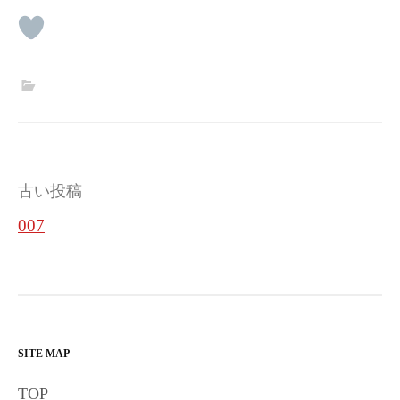
投
古い投稿
稿
007
ナ
ビ
ゲ
ー
SITE MAP
シ
TOP