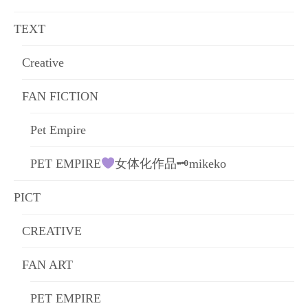
ョ
TEXT
ン
Creative
FAN FICTION
Pet Empire
PET EMPIRE
女体化作品🗝mikeko
PICT
CREATIVE
FAN ART
PET EMPIRE