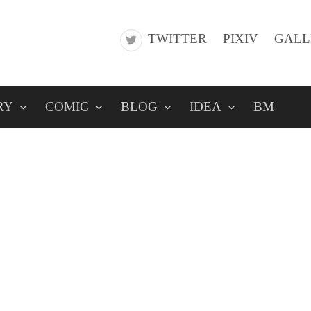
TWITTER
PIXIV
GALL
RY
COMIC
BLOG
IDEA
BM