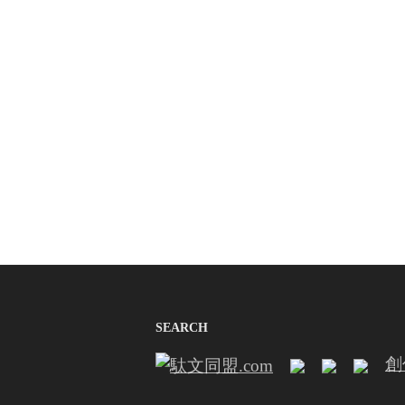
SEARCH
創