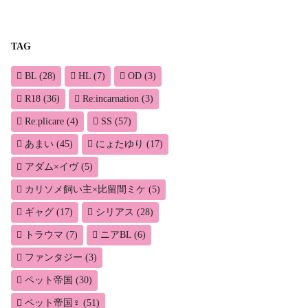
TAG
BL
(28)
HL
(7)
OD
(3)
R18
(36)
Re:incarnation
(3)
Re:plicare
(4)
SS
(57)
あまい
(45)
にょたゆり
(17)
アダム×イヴ
(5)
カリソメ飼い主×比留間ミケ
(5)
ギャグ
(17)
シリアス
(28)
トラウマ
(7)
ニアBL
(6)
ファンタジー
(3)
ペット帝国
(30)
ペット帝国♀
(51)