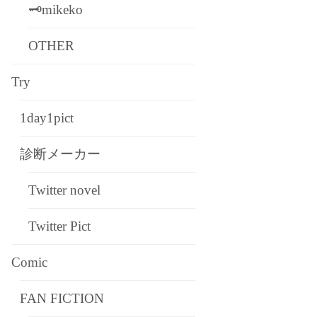
🗝mikeko
OTHER
Try
1day1pict
診断メーカー
Twitter novel
Twitter Pict
Comic
FAN FICTION