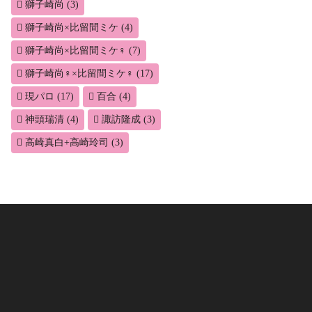
獅子崎尚
(3)
獅子崎尚×比留間ミケ
(4)
獅子崎尚×比留間ミケ♀
(7)
獅子崎尚♀×比留間ミケ♀
(17)
現パロ
(17)
百合
(4)
神頭瑞清
(4)
諏訪隆成
(3)
高崎真白+高崎玲司
(3)