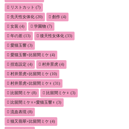
リストカット
(7)
先天性女体化
(20)
創作
(4)
女装
(4)
学園物
(7)
年の差
(13)
後天性女体化
(33)
愛猫玉響
(3)
愛猫玉響×比留間ミケ
(4)
捏造設定
(4)
村井景虎
(4)
村井景虎×比留間ミケ
(10)
村井景虎×比留間ミケ♀
(31)
比留間ミケ
(8)
比留間ミケ♀
(3)
比留間ミケ♀×愛猫玉響♀
(3)
流血表現
(8)
猫又翡翠×比留間ミケ
(4)