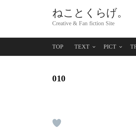
コ
ねことくらげ。
ン
Creative & Fan fiction Site
テ
ン
TOP
TEXT
PICT
T
ツ
へ
ス
010
キ
ッ
プ