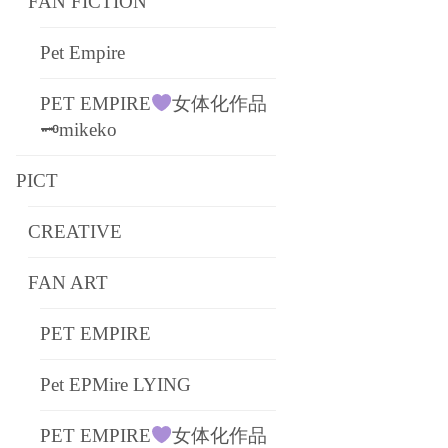
FAN FICTION
Pet Empire
PET EMPIRE
女体化作品
🗝mikeko
PICT
CREATIVE
FAN ART
PET EMPIRE
Pet EPMire LYING
PET EMPIRE
女体化作品