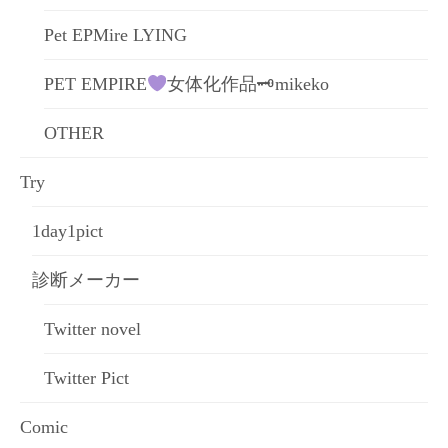
Pet EPMire LYING
PET EMPIRE
女体化作品🗝mikeko
OTHER
Try
1day1pict
診断メーカー
Twitter novel
Twitter Pict
Comic