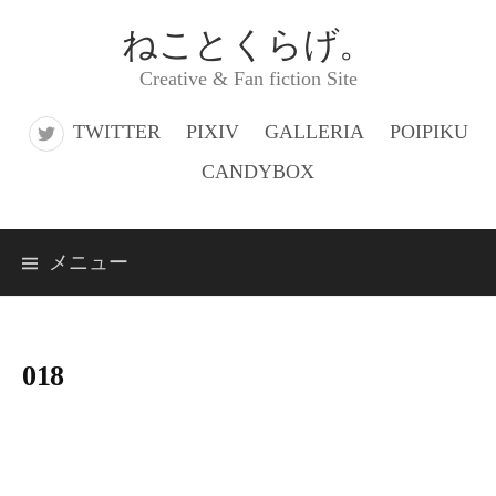
コ
ねことくらげ。
ン
Creative & Fan fiction Site
テ
ン
TWITTER
PIXIV
GALLERIA
POIPIKU
ツ
CANDYBOX
へ
ス
メニュー
キ
ッ
プ
018