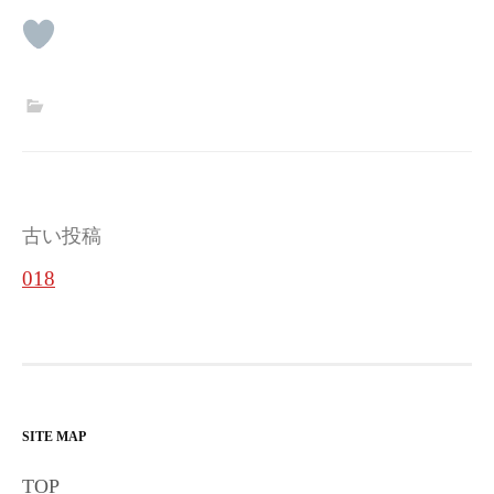
投
古い投稿
稿
018
ナ
ビ
ゲ
ー
SITE MAP
シ
TOP