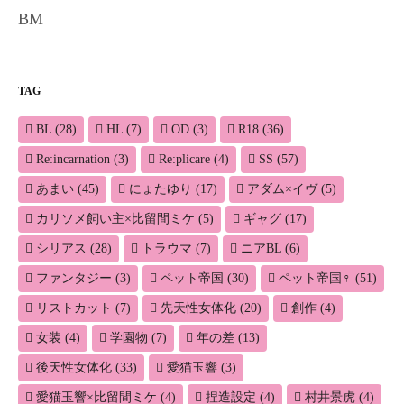
BM
TAG
BL
(28)
HL
(7)
OD
(3)
R18
(36)
Re:incarnation
(3)
Re:plicare
(4)
SS
(57)
あまい
(45)
にょたゆり
(17)
アダム×イヴ
(5)
カリソメ飼い主×比留間ミケ
(5)
ギャグ
(17)
シリアス
(28)
トラウマ
(7)
ニアBL
(6)
ファンタジー
(3)
ペット帝国
(30)
ペット帝国♀
(51)
リストカット
(7)
先天性女体化
(20)
創作
(4)
女装
(4)
学園物
(7)
年の差
(13)
後天性女体化
(33)
愛猫玉響
(3)
愛猫玉響×比留間ミケ
(4)
捏造設定
(4)
村井景虎
(4)