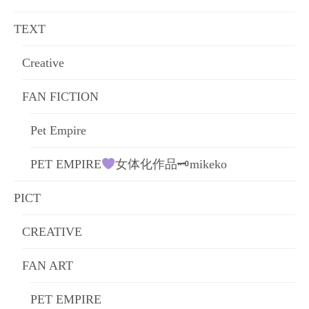
ョ
TEXT
ン
Creative
FAN FICTION
Pet Empire
PET EMPIRE
女体化作品🗝mikeko
PICT
CREATIVE
FAN ART
PET EMPIRE