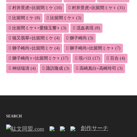
村井景虎×比留間ミケ
(10)
村井景虎×比留間ミケ♀
(31)
比留間ミケ
(8)
比留間ミケ♀
(3)
比留間ミケ♀×愛猫玉響♀
(3)
流血表現
(8)
猫又翡翠×比留間ミケ
(4)
獅子崎尚
(3)
獅子崎尚×比留間ミケ
(4)
獅子崎尚×比留間ミケ♀
(7)
獅子崎尚♀×比留間ミケ♀
(17)
現パロ
(17)
百合
(4)
神頭瑞清
(4)
諏訪隆成
(3)
高崎真白+高崎玲司
(3)
SEARCH
創作サーチ