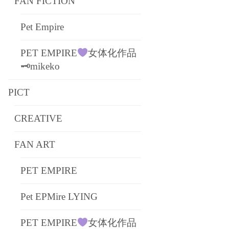
FAN FICTION
Pet Empire
PET EMPIRE
女体化作品
🗝mikeko
PICT
CREATIVE
FAN ART
PET EMPIRE
Pet EPMire LYING
PET EMPIRE
女体化作品