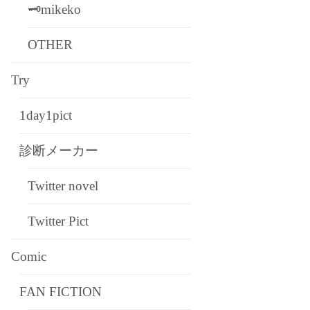
🗝mikeko
OTHER
Try
1day1pict
診断メーカー
Twitter novel
Twitter Pict
Comic
FAN FICTION