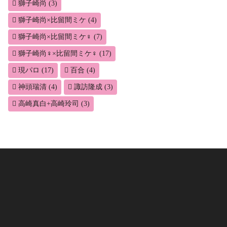
獅子崎尚
(3)
獅子崎尚×比留間ミケ
(4)
獅子崎尚×比留間ミケ♀
(7)
獅子崎尚♀×比留間ミケ♀
(17)
現パロ
(17)
百合
(4)
神頭瑞清
(4)
諏訪隆成
(3)
高崎真白+高崎玲司
(3)