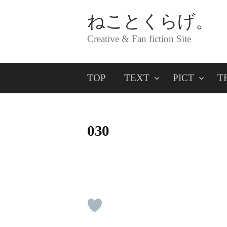
コ
ねことくらげ。
ン
Creative & Fan fiction Site
テ
ン
TOP
TEXT
PICT
T
ツ
へ
ス
030
キ
ッ
プ