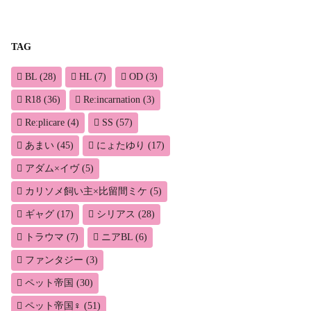
TAG
BL
(28)
HL
(7)
OD
(3)
R18
(36)
Re:incarnation
(3)
Re:plicare
(4)
SS
(57)
あまい
(45)
にょたゆり
(17)
アダム×イヴ
(5)
カリソメ飼い主×比留間ミケ
(5)
ギャグ
(17)
シリアス
(28)
トラウマ
(7)
ニアBL
(6)
ファンタジー
(3)
ペット帝国
(30)
ペット帝国♀
(51)