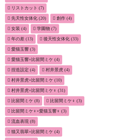
リストカット
(7)
先天性女体化
(20)
創作
(4)
女装
(4)
学園物
(7)
年の差
(13)
後天性女体化
(33)
愛猫玉響
(3)
愛猫玉響×比留間ミケ
(4)
捏造設定
(4)
村井景虎
(4)
村井景虎×比留間ミケ
(10)
村井景虎×比留間ミケ♀
(31)
比留間ミケ
(8)
比留間ミケ♀
(3)
比留間ミケ♀×愛猫玉響♀
(3)
流血表現
(8)
猫又翡翠×比留間ミケ
(4)