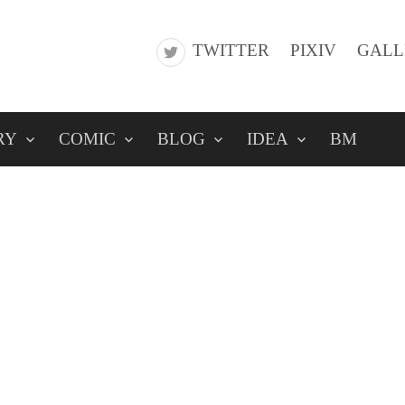
TWITTER
PIXIV
GALL
RY
COMIC
BLOG
IDEA
BM