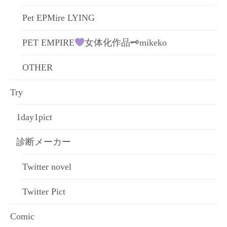
Pet EPMire LYING
PET EMPIRE
女体化作品🗝mikeko
OTHER
Try
1day1pict
診断メーカー
Twitter novel
Twitter Pict
Comic