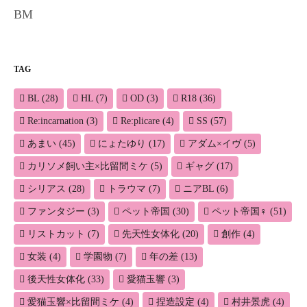
BM
TAG
BL
(28)
HL
(7)
OD
(3)
R18
(36)
Re:incarnation
(3)
Re:plicare
(4)
SS
(57)
あまい
(45)
にょたゆり
(17)
アダム×イヴ
(5)
カリソメ飼い主×比留間ミケ
(5)
ギャグ
(17)
シリアス
(28)
トラウマ
(7)
ニアBL
(6)
ファンタジー
(3)
ペット帝国
(30)
ペット帝国♀
(51)
リストカット
(7)
先天性女体化
(20)
創作
(4)
女装
(4)
学園物
(7)
年の差
(13)
後天性女体化
(33)
愛猫玉響
(3)
愛猫玉響×比留間ミケ
(4)
捏造設定
(4)
村井景虎
(4)