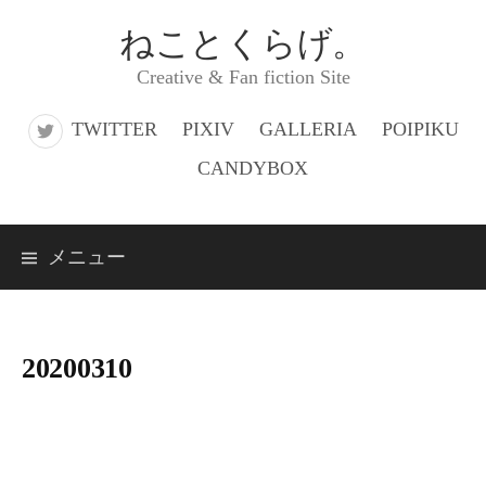
コ
ねことくらげ。
ン
Creative & Fan fiction Site
テ
ン
TWITTER
PIXIV
GALLERIA
POIPIKU
ツ
CANDYBOX
へ
ス
メニュー
キ
ッ
プ
20200310