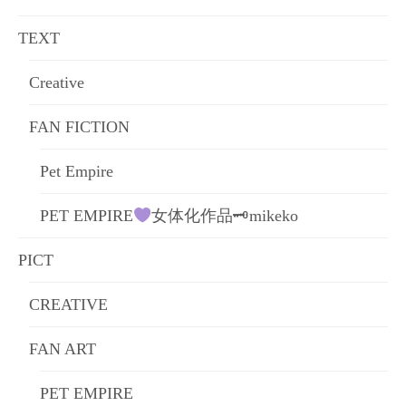
ョ
TEXT
ン
Creative
FAN FICTION
Pet Empire
PET EMPIRE
女体化作品🗝mikeko
PICT
CREATIVE
FAN ART
PET EMPIRE