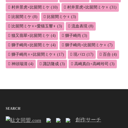
村井景虎×比留間ミケ
(10)
村井景虎×比留間ミケ♀
(31)
比留間ミケ
(8)
比留間ミケ♀
(3)
比留間ミケ♀×愛猫玉響♀
(3)
流血表現
(8)
猫又翡翠×比留間ミケ
(4)
獅子崎尚
(3)
獅子崎尚×比留間ミケ
(4)
獅子崎尚×比留間ミケ♀
(7)
獅子崎尚♀×比留間ミケ♀
(17)
現パロ
(17)
百合
(4)
神頭瑞清
(4)
諏訪隆成
(3)
高崎真白+高崎玲司
(3)
SEARCH
創作サーチ