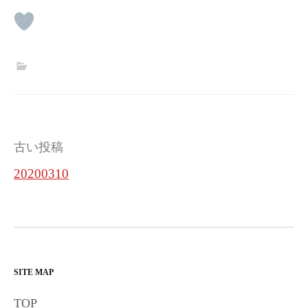
投
古い投稿
稿
20200310
ナ
ビ
ゲ
ー
SITE MAP
シ
TOP