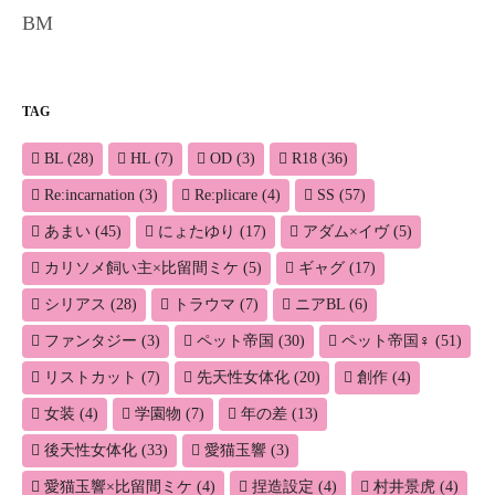
BM
TAG
BL
(28)
HL
(7)
OD
(3)
R18
(36)
Re:incarnation
(3)
Re:plicare
(4)
SS
(57)
あまい
(45)
にょたゆり
(17)
アダム×イヴ
(5)
カリソメ飼い主×比留間ミケ
(5)
ギャグ
(17)
シリアス
(28)
トラウマ
(7)
ニアBL
(6)
ファンタジー
(3)
ペット帝国
(30)
ペット帝国♀
(51)
リストカット
(7)
先天性女体化
(20)
創作
(4)
女装
(4)
学園物
(7)
年の差
(13)
後天性女体化
(33)
愛猫玉響
(3)
愛猫玉響×比留間ミケ
(4)
捏造設定
(4)
村井景虎
(4)