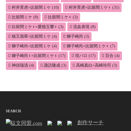
村井景虎×比留間ミケ
(10)
村井景虎×比留間ミケ♀
(31)
比留間ミケ
(8)
比留間ミケ♀
(3)
比留間ミケ♀×愛猫玉響♀
(3)
流血表現
(8)
猫又翡翠×比留間ミケ
(4)
獅子崎尚
(3)
獅子崎尚×比留間ミケ
(4)
獅子崎尚×比留間ミケ♀
(7)
獅子崎尚♀×比留間ミケ♀
(17)
現パロ
(17)
百合
(4)
神頭瑞清
(4)
諏訪隆成
(3)
高崎真白+高崎玲司
(3)
SEARCH
創作サーチ