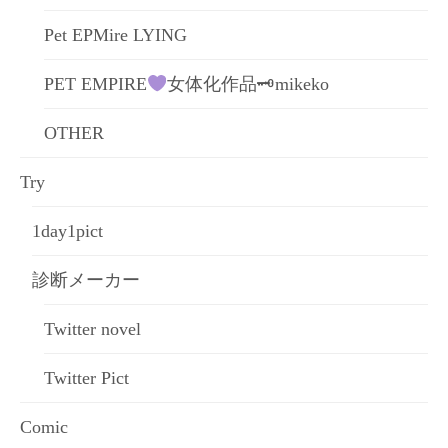
Pet EPMire LYING
PET EMPIRE
女体化作品🗝mikeko
OTHER
Try
1day1pict
診断メーカー
Twitter novel
Twitter Pict
Comic