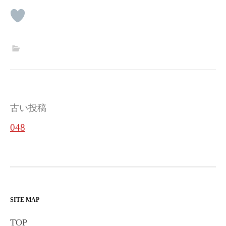
投
古い投稿
稿
048
ナ
ビ
ゲ
ー
SITE MAP
シ
TOP