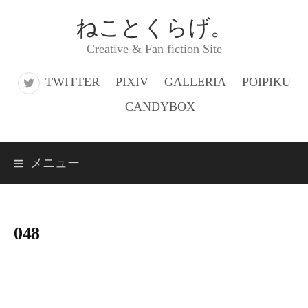
コ
ねことくらげ。
ン
Creative & Fan fiction Site
テ
ン
TWITTER
PIXIV
GALLERIA
POIPIKU
ツ
CANDYBOX
へ
ス
メニュー
キ
ッ
プ
048