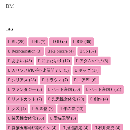
BM
TAG
BL
(28)
HL
(7)
OD
(3)
R18
(36)
Re:incarnation
(3)
Re:plicare
(4)
SS
(57)
あまい
(45)
にょたゆり
(17)
アダム×イヴ
(5)
カリソメ飼い主×比留間ミケ
(5)
ギャグ
(17)
シリアス
(28)
トラウマ
(7)
ニアBL
(6)
ファンタジー
(3)
ペット帝国
(30)
ペット帝国♀
(51)
リストカット
(7)
先天性女体化
(20)
創作
(4)
女装
(4)
学園物
(7)
年の差
(13)
後天性女体化
(33)
愛猫玉響
(3)
愛猫玉響×比留間ミケ
(4)
捏造設定
(4)
村井景虎
(4)