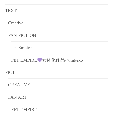
ョ
TEXT
ン
Creative
FAN FICTION
Pet Empire
PET EMPIRE
女体化作品🗝mikeko
PICT
CREATIVE
FAN ART
PET EMPIRE