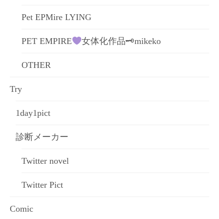
Pet EPMire LYING
PET EMPIRE
女体化作品🗝mikeko
OTHER
Try
1day1pict
診断メーカー
Twitter novel
Twitter Pict
Comic