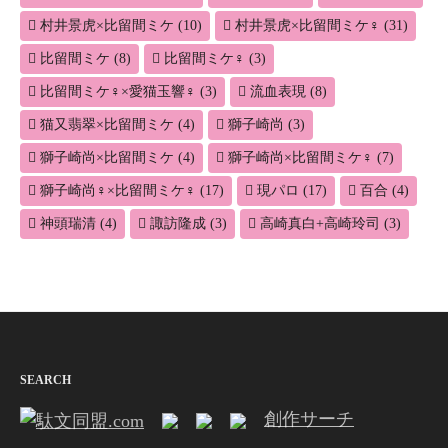
村井景虎×比留間ミケ
(10)
村井景虎×比留間ミケ♀
(31)
比留間ミケ
(8)
比留間ミケ♀
(3)
比留間ミケ♀×愛猫玉響♀
(3)
流血表現
(8)
猫又翡翠×比留間ミケ
(4)
獅子崎尚
(3)
獅子崎尚×比留間ミケ
(4)
獅子崎尚×比留間ミケ♀
(7)
獅子崎尚♀×比留間ミケ♀
(17)
現パロ
(17)
百合
(4)
神頭瑞清
(4)
諏訪隆成
(3)
高崎真白+高崎玲司
(3)
SEARCH
創作サーチ