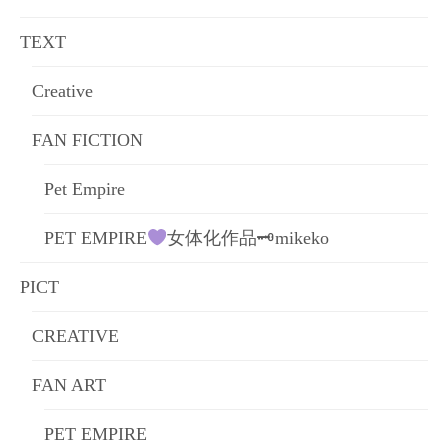
ョ
TEXT
ン
Creative
FAN FICTION
Pet Empire
PET EMPIRE
女体化作品🗝mikeko
PICT
CREATIVE
FAN ART
PET EMPIRE