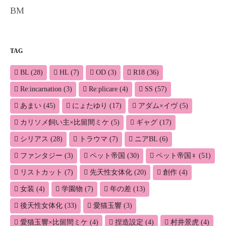
BM
TAG
BL
(28)
HL
(7)
OD
(3)
R18
(36)
Re:incarnation
(3)
Re:plicare
(4)
SS
(57)
あまい
(45)
にょたゆり
(17)
アダム×イヴ
(5)
カリソメ飼い主×比留間ミケ
(5)
ギャグ
(17)
シリアス
(28)
トラウマ
(7)
ニアBL
(6)
ファンタジー
(3)
ペット帝国
(30)
ペット帝国♀
(51)
リストカット
(7)
先天性女体化
(20)
創作
(4)
女装
(4)
学園物
(7)
年の差
(13)
後天性女体化
(33)
愛猫玉響
(3)
愛猫玉響×比留間ミケ
(4)
捏造設定
(4)
村井景虎
(4)