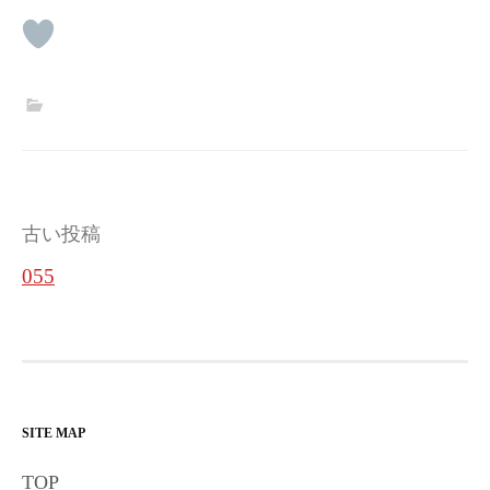
投
古い投稿
稿
055
ナ
ビ
ゲ
ー
SITE MAP
シ
TOP