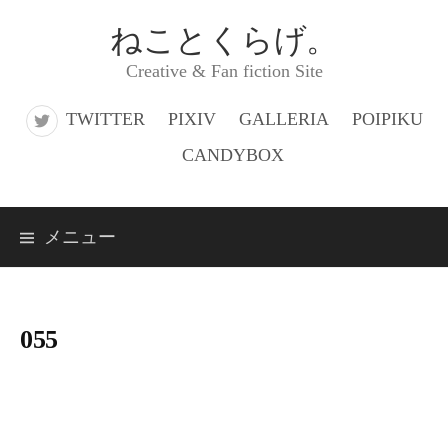
コ
ねことくらげ。
ン
Creative & Fan fiction Site
テ
ン
TWITTER
PIXIV
GALLERIA
POIPIKU
ツ
CANDYBOX
へ
ス
メニュー
キ
ッ
プ
055