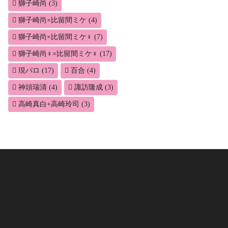
獅子崎尚
(3)
獅子崎尚×比留間ミケ
(4)
獅子崎尚×比留間ミケ♀
(7)
獅子崎尚♀×比留間ミケ♀
(17)
現パロ
(17)
百合
(4)
神頭瑞清
(4)
諏訪隆成
(3)
高崎真白+高崎玲司
(3)