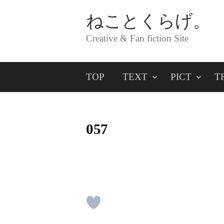
コ
ねことくらげ。
ン
Creative & Fan fiction Site
テ
ン
TOP
TEXT
PICT
T
ツ
へ
ス
057
キ
ッ
プ