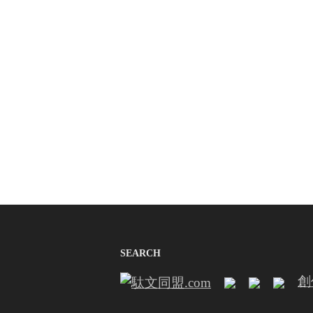
SEARCH
創