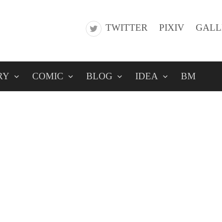
TWITTER
PIXIV
GALL
RY
COMIC
BLOG
IDEA
BM