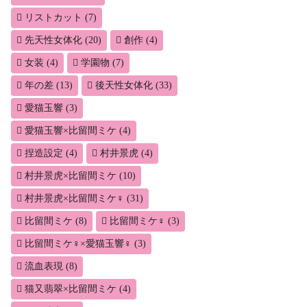
リストカット
(7)
先天性女体化
(20)
創作
(4)
女装
(4)
学園物
(7)
年の差
(13)
後天性女体化
(33)
愛猫玉響
(3)
愛猫玉響×比留間ミケ
(4)
捏造設定
(4)
村井景虎
(4)
村井景虎×比留間ミケ
(10)
村井景虎×比留間ミケ♀
(31)
比留間ミケ
(8)
比留間ミケ♀
(3)
比留間ミケ♀×愛猫玉響♀
(3)
流血表現
(8)
猫又翡翠×比留間ミケ
(4)