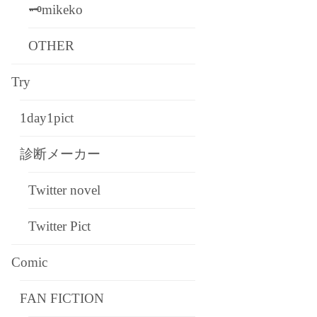
🗝mikeko
OTHER
Try
1day1pict
診断メーカー
Twitter novel
Twitter Pict
Comic
FAN FICTION