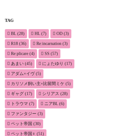
TAG
BL
(28)
HL
(7)
OD
(3)
R18
(36)
Re:incarnation
(3)
Re:plicare
(4)
SS
(57)
あまい
(45)
にょたゆり
(17)
アダム×イヴ
(5)
カリソメ飼い主×比留間ミケ
(5)
ギャグ
(17)
シリアス
(28)
トラウマ
(7)
ニアBL
(6)
ファンタジー
(3)
ペット帝国
(30)
ペット帝国♀
(51)