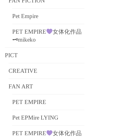
FAN FICTION
Pet Empire
PET EMPIRE
女体化作品
🗝mikeko
PICT
CREATIVE
FAN ART
PET EMPIRE
Pet EPMire LYING
PET EMPIRE
女体化作品