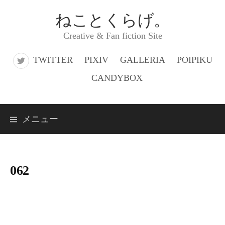
コ
ねことくらげ。
ン
Creative & Fan fiction Site
テ
ン
TWITTER
PIXIV
GALLERIA
POIPIKU
ツ
CANDYBOX
へ
ス
メニュー
キ
ッ
プ
062