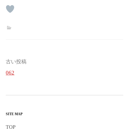
投
古い投稿
稿
062
ナ
ビ
ゲ
ー
SITE MAP
シ
TOP