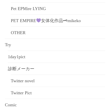
Pet EPMire LYING
PET EMPIRE
女体化作品🗝mikeko
OTHER
Try
1day1pict
診断メーカー
Twitter novel
Twitter Pict
Comic