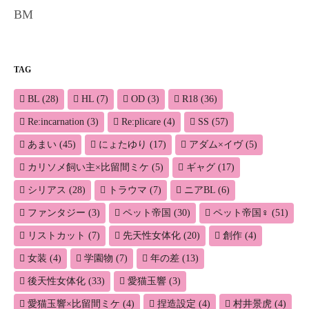
BM
TAG
BL
(28)
HL
(7)
OD
(3)
R18
(36)
Re:incarnation
(3)
Re:plicare
(4)
SS
(57)
あまい
(45)
にょたゆり
(17)
アダム×イヴ
(5)
カリソメ飼い主×比留間ミケ
(5)
ギャグ
(17)
シリアス
(28)
トラウマ
(7)
ニアBL
(6)
ファンタジー
(3)
ペット帝国
(30)
ペット帝国♀
(51)
リストカット
(7)
先天性女体化
(20)
創作
(4)
女装
(4)
学園物
(7)
年の差
(13)
後天性女体化
(33)
愛猫玉響
(3)
愛猫玉響×比留間ミケ
(4)
捏造設定
(4)
村井景虎
(4)