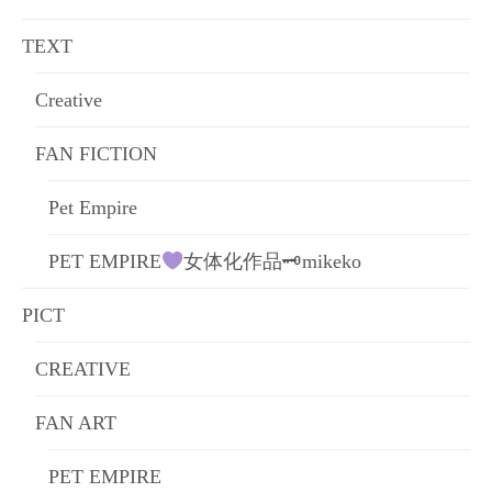
ョ
TEXT
ン
Creative
FAN FICTION
Pet Empire
PET EMPIRE
女体化作品🗝mikeko
PICT
CREATIVE
FAN ART
PET EMPIRE