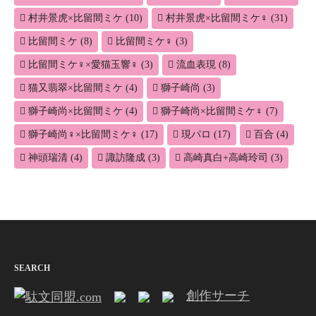
村井景虎×比留間ミケ
(10)
村井景虎×比留間ミケ♀
(31)
比留間ミケ
(8)
比留間ミケ♀
(3)
比留間ミケ♀×愛猫玉響♀
(3)
流血表現
(8)
猫又翡翠×比留間ミケ
(4)
獅子崎尚
(3)
獅子崎尚×比留間ミケ
(4)
獅子崎尚×比留間ミケ♀
(7)
獅子崎尚♀×比留間ミケ♀
(17)
現パロ
(17)
百合
(4)
神頭瑞清
(4)
諏訪隆成
(3)
高崎真白+高崎玲司
(3)
SEARCH
創作サーチ