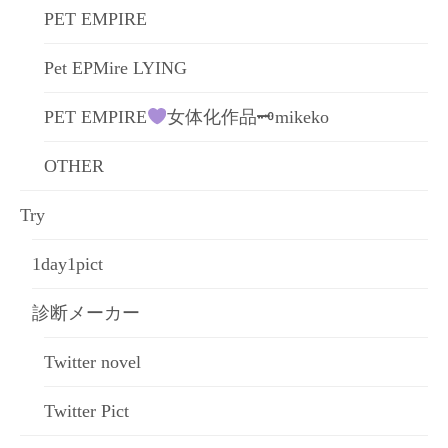
PET EMPIRE
Pet EPMire LYING
PET EMPIRE
女体化作品🗝mikeko
OTHER
Try
1day1pict
診断メーカー
Twitter novel
Twitter Pict