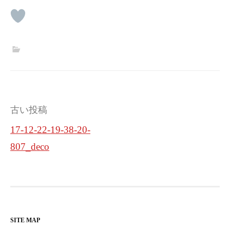
投
古い投稿
稿
17-12-22-19-38-20-
ナ
807_deco
ビ
ゲ
ー
シ
SITE MAP