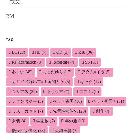
散文。
BM
TAG
BL
(28)
HL
(7)
OD
(3)
R18
(36)
Re:incarnation
(3)
Re:plicare
(4)
SS
(57)
あまい
(45)
にょたゆり
(17)
アダム×イヴ
(5)
カリソメ飼い主×比留間ミケ
(5)
ギャグ
(17)
シリアス
(28)
トラウマ
(7)
ニアBL
(6)
ファンタジー
(3)
ペット帝国
(30)
ペット帝国♀
(51)
リストカット
(7)
先天性女体化
(20)
創作
(4)
女装
(4)
学園物
(7)
年の差
(13)
後天性女体化
(33)
愛猫玉響
(3)