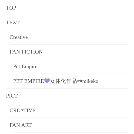
ョ
TOP
ン
TEXT
Creative
FAN FICTION
Pet Empire
PET EMPIRE
女体化作品🗝mikeko
PICT
CREATIVE
FAN ART