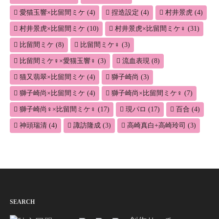
愛猫玉響×比留間ミケ
(4)
捏造設定
(4)
村井景虎
(4)
村井景虎×比留間ミケ
(10)
村井景虎×比留間ミケ♀
(31)
比留間ミケ
(8)
比留間ミケ♀
(3)
比留間ミケ♀×愛猫玉響♀
(3)
流血表現
(8)
猫又翡翠×比留間ミケ
(4)
獅子崎尚
(3)
獅子崎尚×比留間ミケ
(4)
獅子崎尚×比留間ミケ♀
(7)
獅子崎尚♀×比留間ミケ♀
(17)
現パロ
(17)
百合
(4)
神頭瑞清
(4)
諏訪隆成
(3)
高崎真白+高崎玲司
(3)
SEARCH