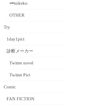
🗝mikeko
OTHER
Try
1day1pict
診断メーカー
Twitter novel
Twitter Pict
Comic
FAN FICTION