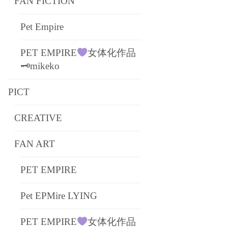
FAN FICTION
Pet Empire
PET EMPIRE
女体化作品
🗝mikeko
PICT
CREATIVE
FAN ART
PET EMPIRE
Pet EPMire LYING
PET EMPIRE
女体化作品