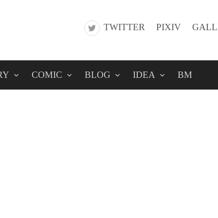
TWITTER
PIXIV
GALL
RY
COMIC
BLOG
IDEA
BM