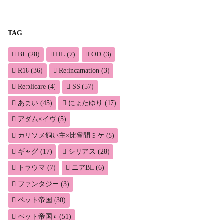
TAG
BL
(28)
HL
(7)
OD
(3)
R18
(36)
Re:incarnation
(3)
Re:plicare
(4)
SS
(57)
あまい
(45)
にょたゆり
(17)
アダム×イヴ
(5)
カリソメ飼い主×比留間ミケ
(5)
ギャグ
(17)
シリアス
(28)
トラウマ
(7)
ニアBL
(6)
ファンタジー
(3)
ペット帝国
(30)
ペット帝国♀
(51)