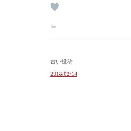
投
古い投稿
稿
2018/02/14
ナ
ビ
ゲ
ー