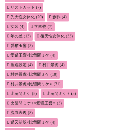
リストカット
(7)
先天性女体化
(20)
創作
(4)
女装
(4)
学園物
(7)
年の差
(13)
後天性女体化
(33)
愛猫玉響
(3)
愛猫玉響×比留間ミケ
(4)
捏造設定
(4)
村井景虎
(4)
村井景虎×比留間ミケ
(10)
村井景虎×比留間ミケ♀
(31)
比留間ミケ
(8)
比留間ミケ♀
(3)
比留間ミケ♀×愛猫玉響♀
(3)
流血表現
(8)
猫又翡翠×比留間ミケ
(4)