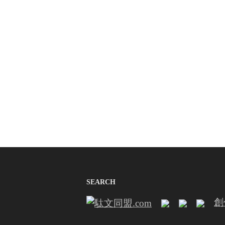
SEARCH
創