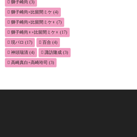
獅子崎尚
(3)
獅子崎尚×比留間ミケ
(4)
獅子崎尚×比留間ミケ♀
(7)
獅子崎尚♀×比留間ミケ♀
(17)
現パロ
(17)
百合
(4)
神頭瑞清
(4)
諏訪隆成
(3)
高崎真白+高崎玲司
(3)