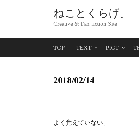
コ
ねことくらげ。
ン
Creative & Fan fiction Site
テ
ン
TOP
TEXT
PICT
T
ツ
へ
ス
2018/02/14
キ
ッ
プ
よく覚えていない。