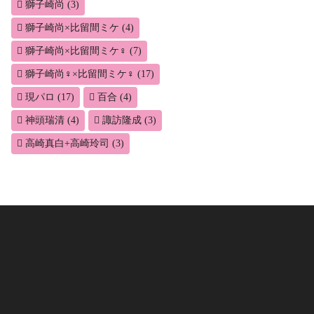
獅子崎尚
(3)
獅子崎尚×比留間ミケ
(4)
獅子崎尚×比留間ミケ♀
(7)
獅子崎尚♀×比留間ミケ♀
(17)
現パロ
(17)
百合
(4)
神頭瑞清
(4)
諏訪隆成
(3)
高崎真白+高崎玲司
(3)