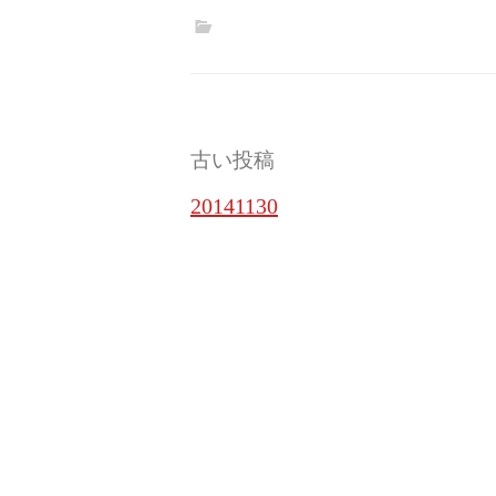
投
古い投稿
稿
20141130
ナ
ビ
ゲ
ー
シ
ョ