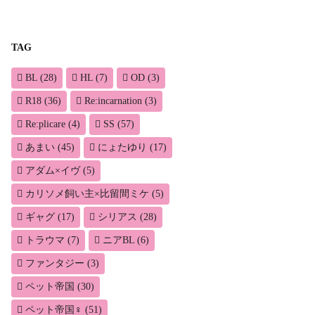
TAG
BL
(28)
HL
(7)
OD
(3)
R18
(36)
Re:incarnation
(3)
Re:plicare
(4)
SS
(57)
あまい
(45)
にょたゆり
(17)
アダム×イヴ
(5)
カリソメ飼い主×比留間ミケ
(5)
ギャグ
(17)
シリアス
(28)
トラウマ
(7)
ニアBL
(6)
ファンタジー
(3)
ペット帝国
(30)
ペット帝国♀
(51)