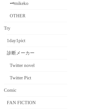
🗝mikeko
OTHER
Try
1day1pict
診断メーカー
Twitter novel
Twitter Pict
Comic
FAN FICTION