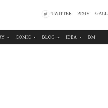
TWITTER
PIXIV
GALL
RY
COMIC
BLOG
IDEA
BM