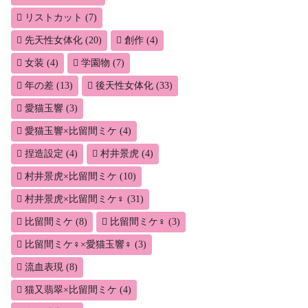
リストカット
(7)
先天性女体化
(20)
創作
(4)
女装
(4)
学園物
(7)
年の差
(13)
後天性女体化
(33)
愛猫玉響
(3)
愛猫玉響×比留間ミケ
(4)
捏造設定
(4)
村井景虎
(4)
村井景虎×比留間ミケ
(10)
村井景虎×比留間ミケ♀
(31)
比留間ミケ
(8)
比留間ミケ♀
(3)
比留間ミケ♀×愛猫玉響♀
(3)
流血表現
(8)
猫又翡翠×比留間ミケ
(4)