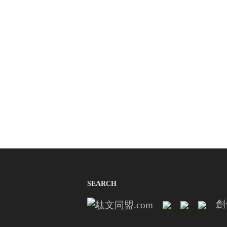
SEARCH
創