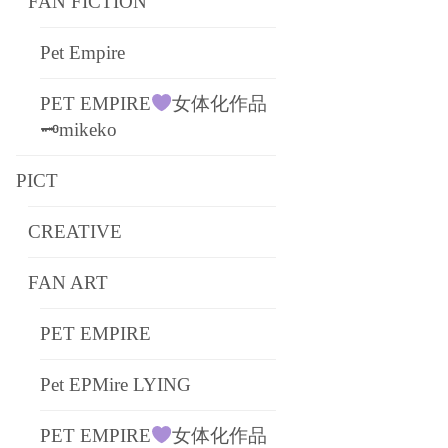
FAN FICTION
Pet Empire
PET EMPIRE
女体化作品
🗝mikeko
PICT
CREATIVE
FAN ART
PET EMPIRE
Pet EPMire LYING
PET EMPIRE
女体化作品