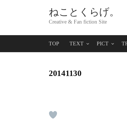
コ
ねことくらげ。
ン
Creative & Fan fiction Site
テ
ン
TOP
TEXT
PICT
T
ツ
へ
ス
20141130
キ
ッ
プ