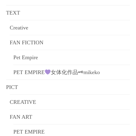
ョ
TEXT
ン
Creative
FAN FICTION
Pet Empire
PET EMPIRE
女体化作品🗝mikeko
PICT
CREATIVE
FAN ART
PET EMPIRE