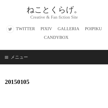
コ
ねことくらげ。
ン
Creative & Fan fiction Site
テ
ン
TWITTER
PIXIV
GALLERIA
POIPIKU
ツ
CANDYBOX
へ
ス
メニュー
キ
ッ
プ
20150105