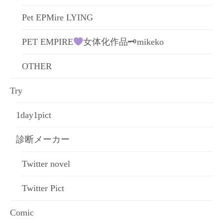
Pet EPMire LYING
PET EMPIRE
女体化作品🗝mikeko
OTHER
Try
1day1pict
診断メーカー
Twitter novel
Twitter Pict
Comic