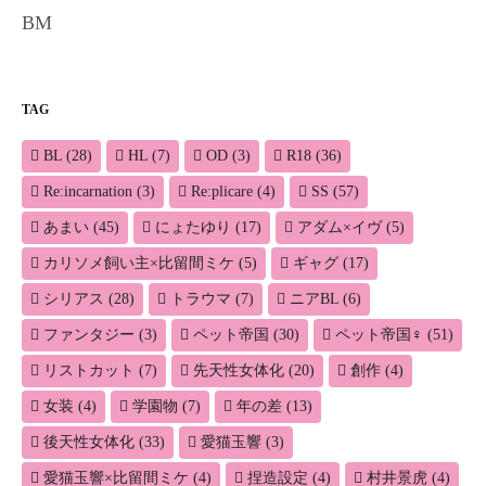
BM
TAG
BL
(28)
HL
(7)
OD
(3)
R18
(36)
Re:incarnation
(3)
Re:plicare
(4)
SS
(57)
あまい
(45)
にょたゆり
(17)
アダム×イヴ
(5)
カリソメ飼い主×比留間ミケ
(5)
ギャグ
(17)
シリアス
(28)
トラウマ
(7)
ニアBL
(6)
ファンタジー
(3)
ペット帝国
(30)
ペット帝国♀
(51)
リストカット
(7)
先天性女体化
(20)
創作
(4)
女装
(4)
学園物
(7)
年の差
(13)
後天性女体化
(33)
愛猫玉響
(3)
愛猫玉響×比留間ミケ
(4)
捏造設定
(4)
村井景虎
(4)