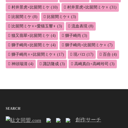
村井景虎×比留間ミケ
(10)
村井景虎×比留間ミケ♀
(31)
比留間ミケ
(8)
比留間ミケ♀
(3)
比留間ミケ♀×愛猫玉響♀
(3)
流血表現
(8)
猫又翡翠×比留間ミケ
(4)
獅子崎尚
(3)
獅子崎尚×比留間ミケ
(4)
獅子崎尚×比留間ミケ♀
(7)
獅子崎尚♀×比留間ミケ♀
(17)
現パロ
(17)
百合
(4)
神頭瑞清
(4)
諏訪隆成
(3)
高崎真白+高崎玲司
(3)
SEARCH
創作サーチ