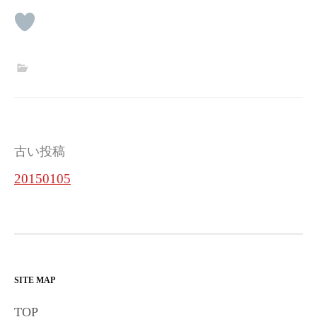
投
古い投稿
稿
20150105
ナ
ビ
ゲ
ー
SITE MAP
シ
TOP