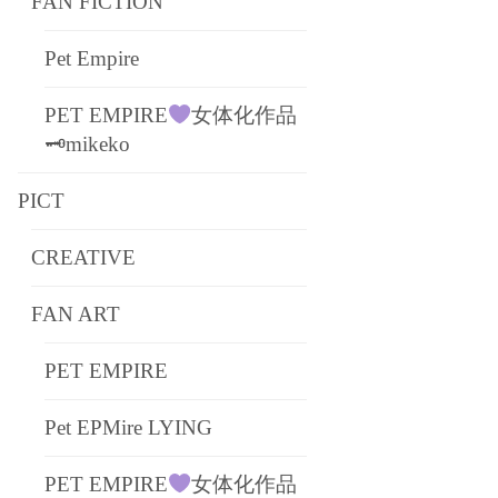
FAN FICTION
Pet Empire
PET EMPIRE
女体化作品
🗝mikeko
PICT
CREATIVE
FAN ART
PET EMPIRE
Pet EPMire LYING
PET EMPIRE
女体化作品