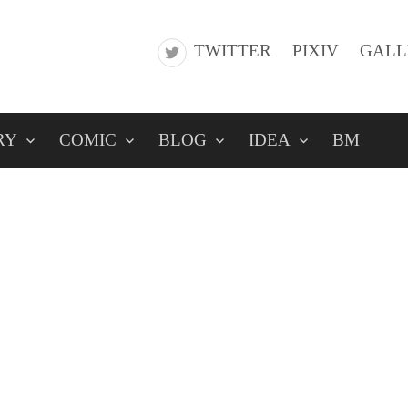
TWITTER
PIXIV
GALL
RY
COMIC
BLOG
IDEA
BM