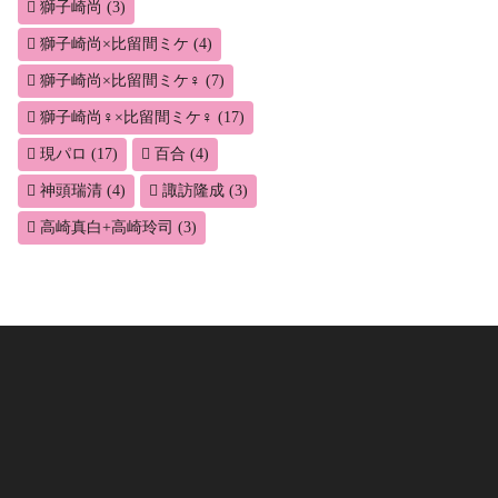
獅子崎尚
(3)
獅子崎尚×比留間ミケ
(4)
獅子崎尚×比留間ミケ♀
(7)
獅子崎尚♀×比留間ミケ♀
(17)
現パロ
(17)
百合
(4)
神頭瑞清
(4)
諏訪隆成
(3)
高崎真白+高崎玲司
(3)