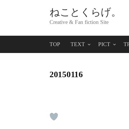
コ
ねことくらげ。
ン
Creative & Fan fiction Site
テ
ン
TOP
TEXT
PICT
T
ツ
へ
ス
20150116
キ
ッ
プ