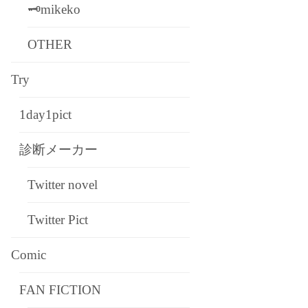
🗝mikeko
OTHER
Try
1day1pict
診断メーカー
Twitter novel
Twitter Pict
Comic
FAN FICTION