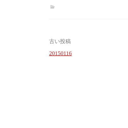
投
古い投稿
稿
20150116
ナ
ビ
ゲ
ー
シ
ョ