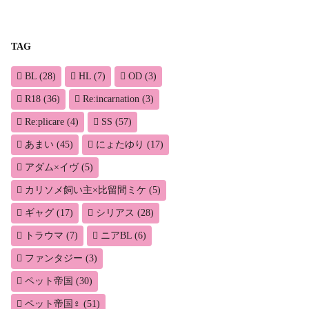
TAG
BL
(28)
HL
(7)
OD
(3)
R18
(36)
Re:incarnation
(3)
Re:plicare
(4)
SS
(57)
あまい
(45)
にょたゆり
(17)
アダム×イヴ
(5)
カリソメ飼い主×比留間ミケ
(5)
ギャグ
(17)
シリアス
(28)
トラウマ
(7)
ニアBL
(6)
ファンタジー
(3)
ペット帝国
(30)
ペット帝国♀
(51)