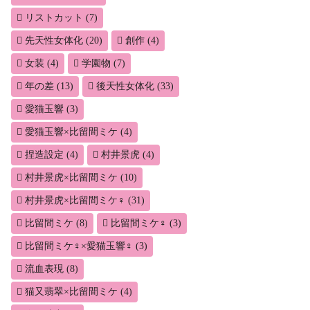
リストカット
(7)
先天性女体化
(20)
創作
(4)
女装
(4)
学園物
(7)
年の差
(13)
後天性女体化
(33)
愛猫玉響
(3)
愛猫玉響×比留間ミケ
(4)
捏造設定
(4)
村井景虎
(4)
村井景虎×比留間ミケ
(10)
村井景虎×比留間ミケ♀
(31)
比留間ミケ
(8)
比留間ミケ♀
(3)
比留間ミケ♀×愛猫玉響♀
(3)
流血表現
(8)
猫又翡翠×比留間ミケ
(4)