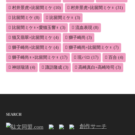
村井景虎×比留間ミケ
(10)
村井景虎×比留間ミケ♀
(31)
比留間ミケ
(8)
比留間ミケ♀
(3)
比留間ミケ♀×愛猫玉響♀
(3)
流血表現
(8)
猫又翡翠×比留間ミケ
(4)
獅子崎尚
(3)
獅子崎尚×比留間ミケ
(4)
獅子崎尚×比留間ミケ♀
(7)
獅子崎尚♀×比留間ミケ♀
(17)
現パロ
(17)
百合
(4)
神頭瑞清
(4)
諏訪隆成
(3)
高崎真白+高崎玲司
(3)
SEARCH
創作サーチ