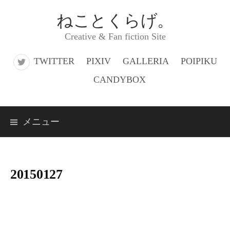
コ
ねことくらげ。
ン
Creative & Fan fiction Site
テ
ン
TWITTER
PIXIV
GALLERIA
POIPIKU
ツ
CANDYBOX
へ
ス
メニュー
キ
ッ
プ
20150127