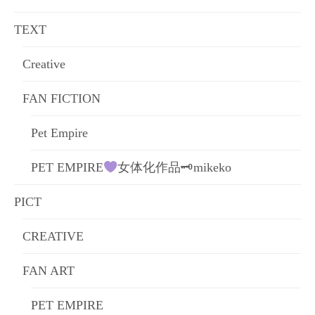
ョ
TEXT
ン
Creative
FAN FICTION
Pet Empire
PET EMPIRE
女体化作品🗝mikeko
PICT
CREATIVE
FAN ART
PET EMPIRE