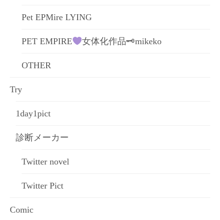
Pet EPMire LYING
PET EMPIRE
女体化作品🗝mikeko
OTHER
Try
1day1pict
診断メーカー
Twitter novel
Twitter Pict
Comic