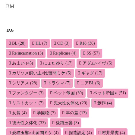
BM
TAG
BL
(28)
HL
(7)
OD
(3)
R18
(36)
Re:incarnation
(3)
Re:plicare
(4)
SS
(57)
あまい
(45)
にょたゆり
(17)
アダム×イヴ
(5)
カリソメ飼い主×比留間ミケ
(5)
ギャグ
(17)
シリアス
(28)
トラウマ
(7)
ニアBL
(6)
ファンタジー
(3)
ペット帝国
(30)
ペット帝国♀
(51)
リストカット
(7)
先天性女体化
(20)
創作
(4)
女装
(4)
学園物
(7)
年の差
(13)
後天性女体化
(33)
愛猫玉響
(3)
愛猫玉響×比留間ミケ
(4)
捏造設定
(4)
村井景虎
(4)