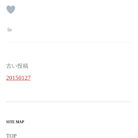
投
古い投稿
稿
20150127
ナ
ビ
ゲ
ー
SITE MAP
シ
TOP