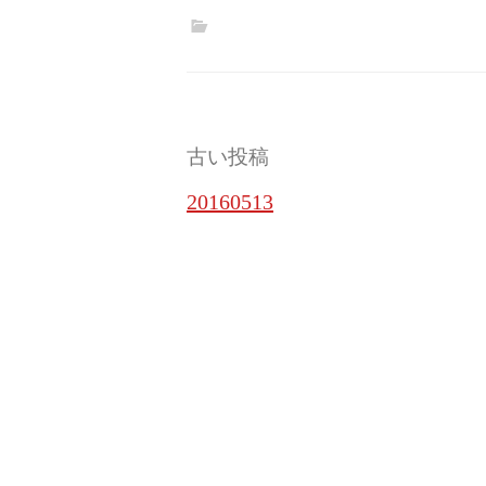
投
古い投稿
稿
20160513
ナ
ビ
ゲ
ー
シ
ョ