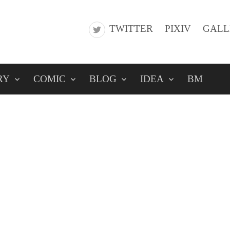
TWITTER
PIXIV
GALL
RY
COMIC
BLOG
IDEA
BM