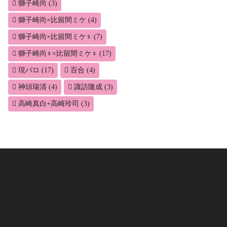
獅子崎尚
(3)
獅子崎尚×比留間ミケ
(4)
獅子崎尚×比留間ミケ♀
(7)
獅子崎尚♀×比留間ミケ♀
(17)
現パロ
(17)
百合
(4)
神頭瑞清
(4)
諏訪隆成
(3)
高崎真白+高崎玲司
(3)