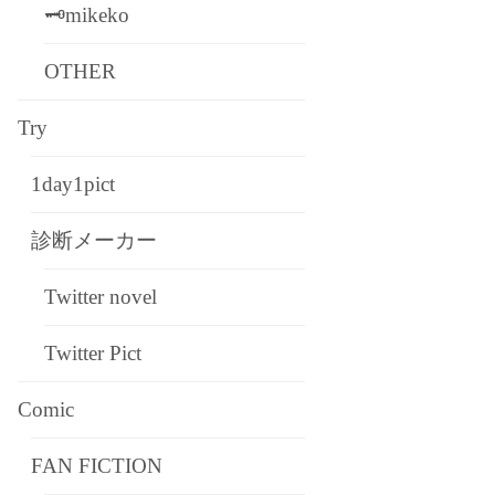
🗝mikeko
OTHER
Try
1day1pict
診断メーカー
Twitter novel
Twitter Pict
Comic
FAN FICTION