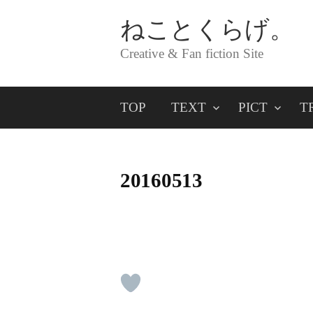
コ
ねことくらげ。
ン
Creative & Fan fiction Site
テ
ン
TOP
TEXT
PICT
T
ツ
へ
ス
20160513
キ
ッ
プ