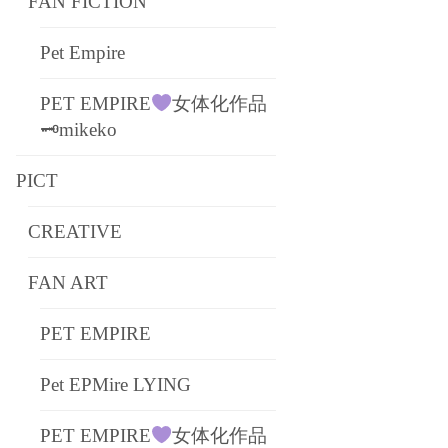
FAN FICTION
Pet Empire
PET EMPIRE
女体化作品
🗝mikeko
PICT
CREATIVE
FAN ART
PET EMPIRE
Pet EPMire LYING
PET EMPIRE
女体化作品