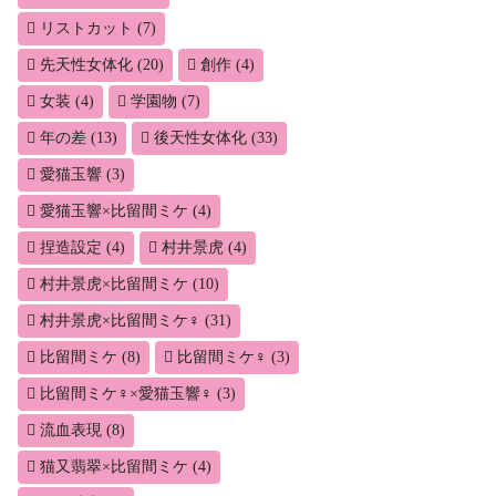
リストカット
(7)
先天性女体化
(20)
創作
(4)
女装
(4)
学園物
(7)
年の差
(13)
後天性女体化
(33)
愛猫玉響
(3)
愛猫玉響×比留間ミケ
(4)
捏造設定
(4)
村井景虎
(4)
村井景虎×比留間ミケ
(10)
村井景虎×比留間ミケ♀
(31)
比留間ミケ
(8)
比留間ミケ♀
(3)
比留間ミケ♀×愛猫玉響♀
(3)
流血表現
(8)
猫又翡翠×比留間ミケ
(4)