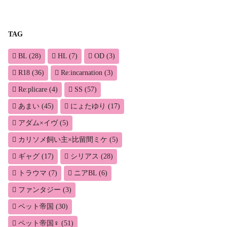
TAG
BL
(28)
HL
(7)
OD
(3)
R18
(36)
Re:incarnation
(3)
Re:plicare
(4)
SS
(57)
あまい
(45)
にょたゆり
(17)
アダム×イヴ
(5)
カリソメ飼い主×比留間ミケ
(5)
ギャグ
(17)
シリアス
(28)
トラウマ
(7)
ニアBL
(6)
ファンタジー
(3)
ペット帝国
(30)
ペット帝国♀
(51)