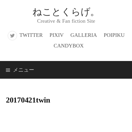
コ
ねことくらげ。
ン
Creative & Fan fiction Site
テ
ン
TWITTER
PIXIV
GALLERIA
POIPIKU
ツ
CANDYBOX
へ
ス
メニュー
キ
ッ
プ
20170421twin