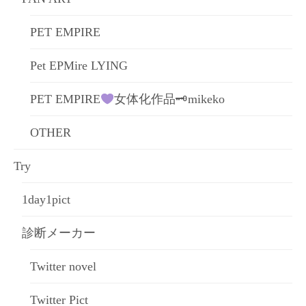
PET EMPIRE
Pet EPMire LYING
PET EMPIRE
女体化作品🗝mikeko
OTHER
Try
1day1pict
診断メーカー
Twitter novel
Twitter Pict