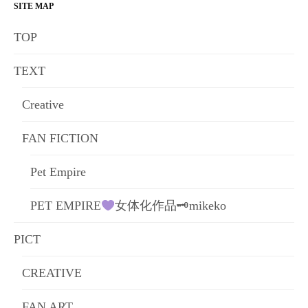
ー
SITE MAP
シ
TOP
ョ
TEXT
ン
Creative
FAN FICTION
Pet Empire
PET EMPIRE
女体化作品🗝mikeko
PICT
CREATIVE
FAN ART