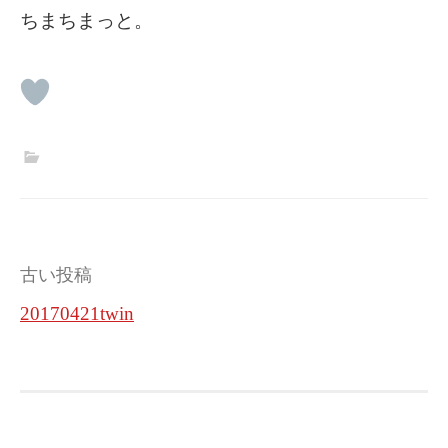
ちまちまっと。
投
古い投稿
稿
20170421twin
ナ
ビ
ゲ