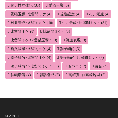
後天性女体化
(33)
愛猫玉響
(3)
愛猫玉響×比留間ミケ
(4)
捏造設定
(4)
村井景虎
(4)
村井景虎×比留間ミケ
(10)
村井景虎×比留間ミケ♀
(31)
比留間ミケ
(8)
比留間ミケ♀
(3)
比留間ミケ♀×愛猫玉響♀
(3)
流血表現
(8)
猫又翡翠×比留間ミケ
(4)
獅子崎尚
(3)
獅子崎尚×比留間ミケ
(4)
獅子崎尚×比留間ミケ♀
(7)
獅子崎尚♀×比留間ミケ♀
(17)
現パロ
(17)
百合
(4)
神頭瑞清
(4)
諏訪隆成
(3)
高崎真白+高崎玲司
(3)
SEARCH