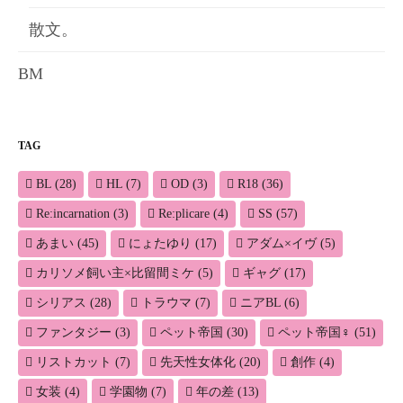
散文。
BM
TAG
BL
(28)
HL
(7)
OD
(3)
R18
(36)
Re:incarnation
(3)
Re:plicare
(4)
SS
(57)
あまい
(45)
にょたゆり
(17)
アダム×イヴ
(5)
カリソメ飼い主×比留間ミケ
(5)
ギャグ
(17)
シリアス
(28)
トラウマ
(7)
ニアBL
(6)
ファンタジー
(3)
ペット帝国
(30)
ペット帝国♀
(51)
リストカット
(7)
先天性女体化
(20)
創作
(4)
女装
(4)
学園物
(7)
年の差
(13)