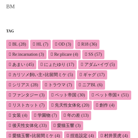
BM
TAG
BL
(28)
HL
(7)
OD
(3)
R18
(36)
Re:incarnation
(3)
Re:plicare
(4)
SS
(57)
あまい
(45)
にょたゆり
(17)
アダム×イヴ
(5)
カリソメ飼い主×比留間ミケ
(5)
ギャグ
(17)
シリアス
(28)
トラウマ
(7)
ニアBL
(6)
ファンタジー
(3)
ペット帝国
(30)
ペット帝国♀
(51)
リストカット
(7)
先天性女体化
(20)
創作
(4)
女装
(4)
学園物
(7)
年の差
(13)
後天性女体化
(33)
愛猫玉響
(3)
愛猫玉響×比留間ミケ
(4)
捏造設定
(4)
村井景虎
(4)