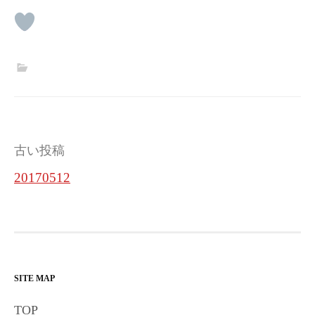
投
古い投稿
稿
20170512
ナ
ビ
ゲ
ー
SITE MAP
シ
TOP