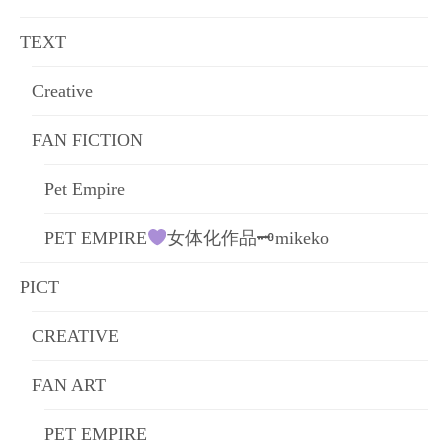
ョ
TEXT
ン
Creative
FAN FICTION
Pet Empire
PET EMPIRE
女体化作品🗝mikeko
PICT
CREATIVE
FAN ART
PET EMPIRE