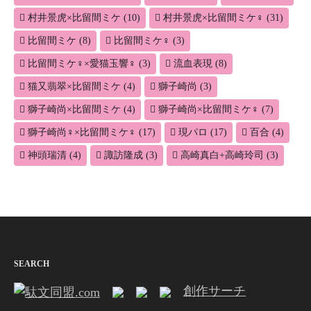
村井景虎×比留間ミケ
(10)
村井景虎×比留間ミケ♀
(31)
比留間ミケ
(8)
比留間ミケ♀
(3)
比留間ミケ♀×愛猫玉響♀
(3)
流血表現
(8)
猫又翡翠×比留間ミケ
(4)
獅子崎尚
(3)
獅子崎尚×比留間ミケ
(4)
獅子崎尚×比留間ミケ♀
(7)
獅子崎尚♀×比留間ミケ♀
(17)
現パロ
(17)
百合
(4)
神頭瑞清
(4)
諏訪隆成
(3)
高崎真白+高崎玲司
(3)
SEARCH
創作サーチ