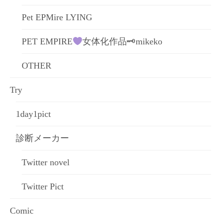
Pet EPMire LYING
PET EMPIRE
女体化作品🗝mikeko
OTHER
Try
1day1pict
診断メーカー
Twitter novel
Twitter Pict
Comic