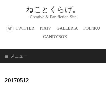
コ
ねことくらげ。
ン
Creative & Fan fiction Site
テ
ン
TWITTER
PIXIV
GALLERIA
POIPIKU
ツ
CANDYBOX
へ
ス
メニュー
キ
ッ
プ
20170512