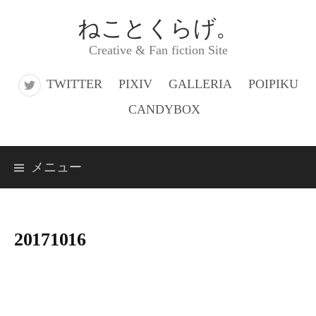
コ
ねことくらげ。
ン
Creative & Fan fiction Site
テ
ン
TWITTER
PIXIV
GALLERIA
POIPIKU
ツ
CANDYBOX
へ
ス
メニュー
キ
ッ
プ
20171016