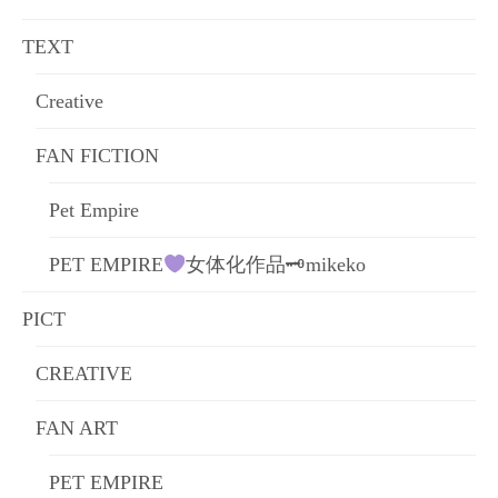
ョ
TEXT
ン
Creative
FAN FICTION
Pet Empire
PET EMPIRE
女体化作品🗝mikeko
PICT
CREATIVE
FAN ART
PET EMPIRE