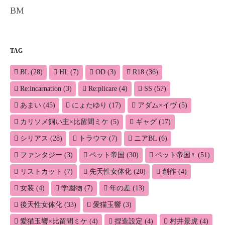
BM
TAG
BL
(28)
HL
(7)
OD
(3)
R18
(36)
Re:incarnation
(3)
Re:plicare
(4)
SS
(57)
あまい
(45)
にょたゆり
(17)
アダム×イヴ
(5)
カリソメ飼い主×比留間ミケ
(5)
ギャグ
(17)
シリアス
(28)
トラウマ
(7)
ニアBL
(6)
ファンタジー
(3)
ペット帝国
(30)
ペット帝国♀
(51)
リストカット
(7)
先天性女体化
(20)
創作
(4)
女装
(4)
学園物
(7)
年の差
(13)
後天性女体化
(33)
愛猫玉響
(3)
愛猫玉響×比留間ミケ
(4)
捏造設定
(4)
村井景虎
(4)