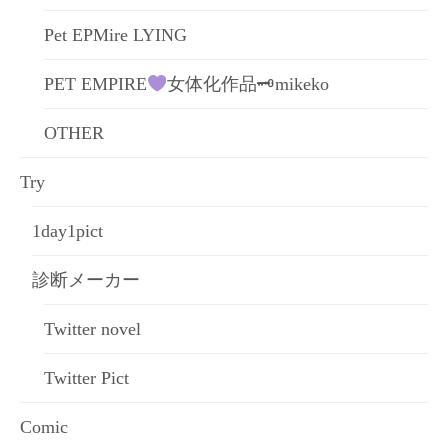
Pet EPMire LYING
PET EMPIRE
女体化作品🗝mikeko
OTHER
Try
1day1pict
診断メーカー
Twitter novel
Twitter Pict
Comic