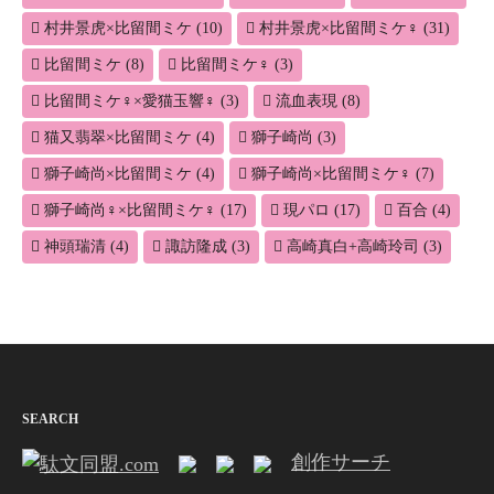
村井景虎×比留間ミケ
(10)
村井景虎×比留間ミケ♀
(31)
比留間ミケ
(8)
比留間ミケ♀
(3)
比留間ミケ♀×愛猫玉響♀
(3)
流血表現
(8)
猫又翡翠×比留間ミケ
(4)
獅子崎尚
(3)
獅子崎尚×比留間ミケ
(4)
獅子崎尚×比留間ミケ♀
(7)
獅子崎尚♀×比留間ミケ♀
(17)
現パロ
(17)
百合
(4)
神頭瑞清
(4)
諏訪隆成
(3)
高崎真白+高崎玲司
(3)
SEARCH
創作サーチ