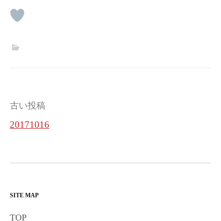
投
古い投稿
稿
20171016
ナ
ビ
ゲ
ー
SITE MAP
シ
TOP