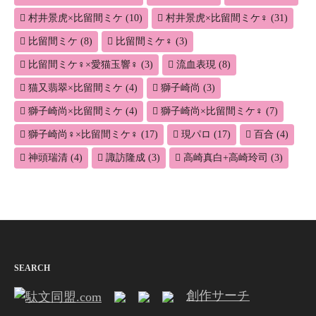
村井景虎×比留間ミケ
(10)
村井景虎×比留間ミケ♀
(31)
比留間ミケ
(8)
比留間ミケ♀
(3)
比留間ミケ♀×愛猫玉響♀
(3)
流血表現
(8)
猫又翡翠×比留間ミケ
(4)
獅子崎尚
(3)
獅子崎尚×比留間ミケ
(4)
獅子崎尚×比留間ミケ♀
(7)
獅子崎尚♀×比留間ミケ♀
(17)
現パロ
(17)
百合
(4)
神頭瑞清
(4)
諏訪隆成
(3)
高崎真白+高崎玲司
(3)
SEARCH
創作サーチ