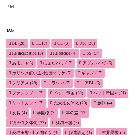
BM
TAG
BL
(28)
HL
(7)
OD
(3)
R18
(36)
Re:incarnation
(3)
Re:plicare
(4)
SS
(57)
あまい
(45)
にょたゆり
(17)
アダム×イヴ
(5)
カリソメ飼い主×比留間ミケ
(5)
ギャグ
(17)
シリアス
(28)
トラウマ
(7)
ニアBL
(6)
ファンタジー
(3)
ペット帝国
(30)
ペット帝国♀
(51)
リストカット
(7)
先天性女体化
(20)
創作
(4)
女装
(4)
学園物
(7)
年の差
(13)
後天性女体化
(33)
愛猫玉響
(3)
愛猫玉響×比留間ミケ
(4)
捏造設定
(4)
村井景虎
(4)