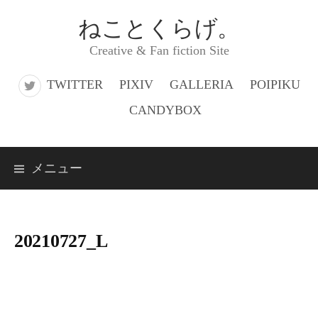
コ
ねことくらげ。
ン
Creative & Fan fiction Site
テ
ン
TWITTER
PIXIV
GALLERIA
POIPIKU
ツ
CANDYBOX
へ
ス
メニュー
キ
ッ
プ
20210727_L