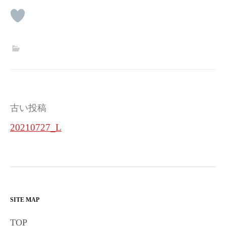
投
古い投稿
稿
20210727_L
ナ
ビ
ゲ
ー
SITE MAP
シ
TOP