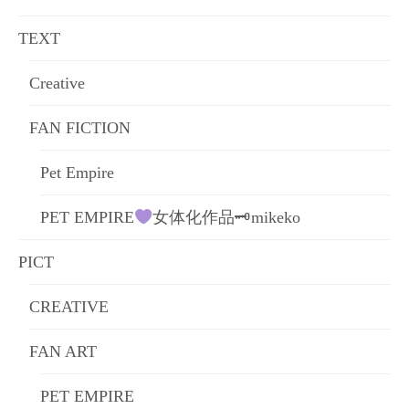
ョ
TEXT
ン
Creative
FAN FICTION
Pet Empire
PET EMPIRE
女体化作品🗝mikeko
PICT
CREATIVE
FAN ART
PET EMPIRE