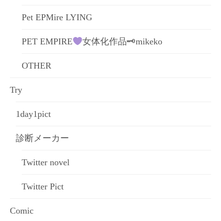
Pet EPMire LYING
PET EMPIRE
女体化作品🗝mikeko
OTHER
Try
1day1pict
診断メーカー
Twitter novel
Twitter Pict
Comic