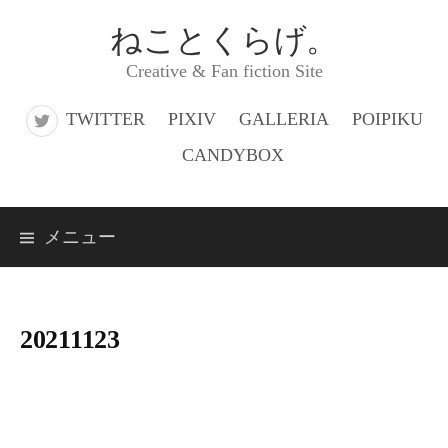
コ
ねことくらげ。
ン
Creative & Fan fiction Site
テ
ン
TWITTER
PIXIV
GALLERIA
POIPIKU
ツ
CANDYBOX
へ
ス
メニュー
キ
ッ
プ
20211123