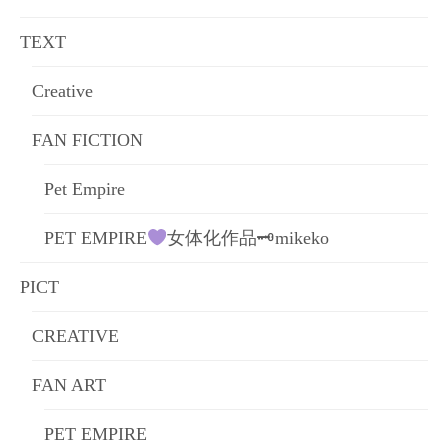
ョ
TEXT
ン
Creative
FAN FICTION
Pet Empire
PET EMPIRE
女体化作品🗝mikeko
PICT
CREATIVE
FAN ART
PET EMPIRE