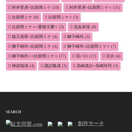
村井景虎×比留間ミケ
(10)
村井景虎×比留間ミケ♀
(31)
比留間ミケ
(8)
比留間ミケ♀
(3)
比留間ミケ♀×愛猫玉響♀
(3)
流血表現
(8)
猫又翡翠×比留間ミケ
(4)
獅子崎尚
(3)
獅子崎尚×比留間ミケ
(4)
獅子崎尚×比留間ミケ♀
(7)
獅子崎尚♀×比留間ミケ♀
(17)
現パロ
(17)
百合
(4)
神頭瑞清
(4)
諏訪隆成
(3)
高崎真白+高崎玲司
(3)
SEARCH
創作サーチ