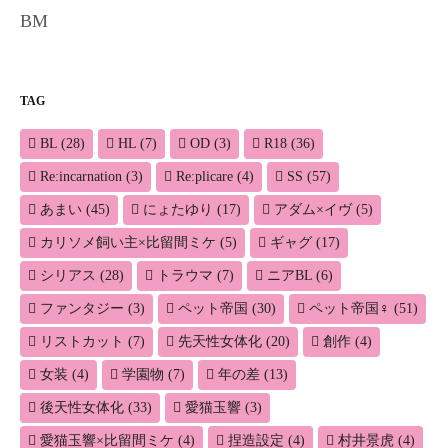
BM
TAG
BL
(28)
HL
(7)
OD
(3)
R18
(36)
Re:incarnation
(3)
Re:plicare
(4)
SS
(57)
あまい
(45)
にょたゆり
(17)
アダム×イヴ
(5)
カリソメ飼い主×比留間ミケ
(5)
ギャグ
(17)
シリアス
(28)
トラウマ
(7)
ニアBL
(6)
ファンタジー
(3)
ペット帝国
(30)
ペット帝国♀
(51)
リストカット
(7)
先天性女体化
(20)
創作
(4)
女装
(4)
学園物
(7)
年の差
(13)
後天性女体化
(33)
愛猫玉響
(3)
愛猫玉響×比留間ミケ
(4)
捏造設定
(4)
村井景虎
(4)