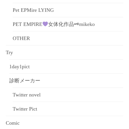
Pet EPMire LYING
PET EMPIRE
女体化作品🗝mikeko
OTHER
Try
1day1pict
診断メーカー
Twitter novel
Twitter Pict
Comic