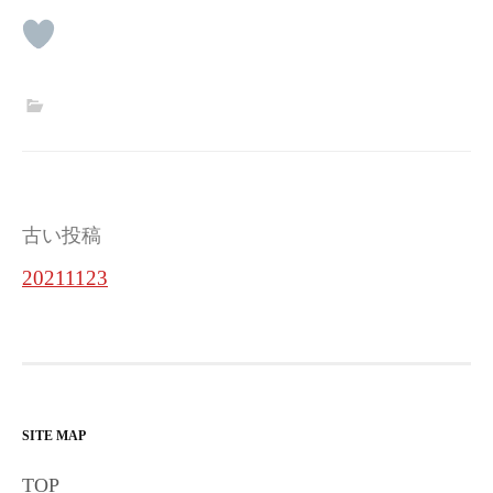
投
古い投稿
稿
20211123
ナ
ビ
ゲ
ー
SITE MAP
シ
TOP