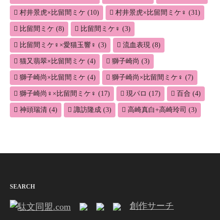
村井景虎×比留間ミケ
(10)
村井景虎×比留間ミケ♀
(31)
比留間ミケ
(8)
比留間ミケ♀
(3)
比留間ミケ♀×愛猫玉響♀
(3)
流血表現
(8)
猫又翡翠×比留間ミケ
(4)
獅子崎尚
(3)
獅子崎尚×比留間ミケ
(4)
獅子崎尚×比留間ミケ♀
(7)
獅子崎尚♀×比留間ミケ♀
(17)
現パロ
(17)
百合
(4)
神頭瑞清
(4)
諏訪隆成
(3)
高崎真白+高崎玲司
(3)
SEARCH
創作サーチ