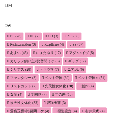
BM
TAG
BL
(28)
HL
(7)
OD
(3)
R18
(36)
Re:incarnation
(3)
Re:plicare
(4)
SS
(57)
あまい
(45)
にょたゆり
(17)
アダム×イヴ
(5)
カリソメ飼い主×比留間ミケ
(5)
ギャグ
(17)
シリアス
(28)
トラウマ
(7)
ニアBL
(6)
ファンタジー
(3)
ペット帝国
(30)
ペット帝国♀
(51)
リストカット
(7)
先天性女体化
(20)
創作
(4)
女装
(4)
学園物
(7)
年の差
(13)
後天性女体化
(33)
愛猫玉響
(3)
愛猫玉響×比留間ミケ
(4)
捏造設定
(4)
村井景虎
(4)