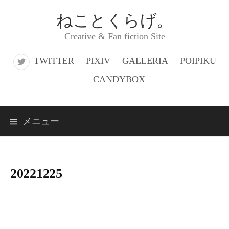
コ
ねことくらげ。
ン
Creative & Fan fiction Site
テ
ン
TWITTER
PIXIV
GALLERIA
POIPIKU
ツ
CANDYBOX
へ
ス
メニュー
キ
ッ
プ
20221225