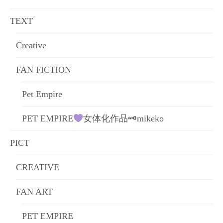
ョ
TEXT
ン
Creative
FAN FICTION
Pet Empire
PET EMPIRE
女体化作品🗝mikeko
PICT
CREATIVE
FAN ART
PET EMPIRE