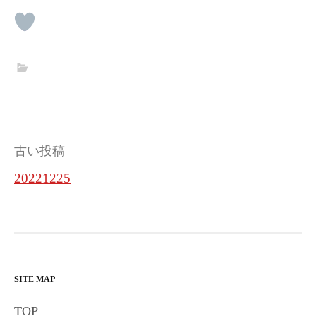
投
古い投稿
稿
20221225
ナ
ビ
ゲ
ー
SITE MAP
シ
TOP