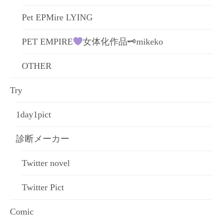
Pet EPMire LYING
PET EMPIRE
女体化作品🗝mikeko
OTHER
Try
1day1pict
診断メーカー
Twitter novel
Twitter Pict
Comic