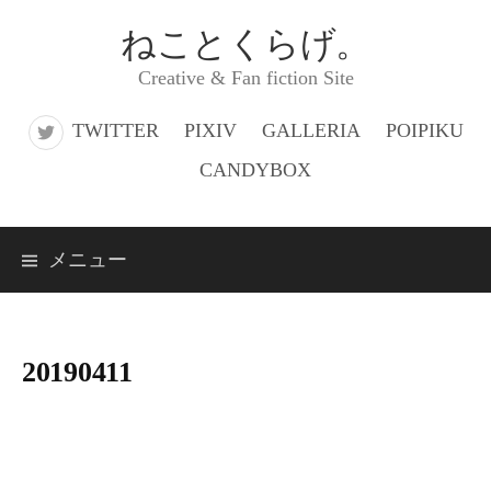
コ
ねことくらげ。
ン
Creative & Fan fiction Site
テ
ン
TWITTER
PIXIV
GALLERIA
POIPIKU
ツ
CANDYBOX
へ
ス
メニュー
キ
ッ
プ
20190411