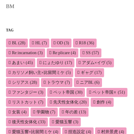
BM
TAG
BL
(28)
HL
(7)
OD
(3)
R18
(36)
Re:incarnation
(3)
Re:plicare
(4)
SS
(57)
あまい
(45)
にょたゆり
(17)
アダム×イヴ
(5)
カリソメ飼い主×比留間ミケ
(5)
ギャグ
(17)
シリアス
(28)
トラウマ
(7)
ニアBL
(6)
ファンタジー
(3)
ペット帝国
(30)
ペット帝国♀
(51)
リストカット
(7)
先天性女体化
(20)
創作
(4)
女装
(4)
学園物
(7)
年の差
(13)
後天性女体化
(33)
愛猫玉響
(3)
愛猫玉響×比留間ミケ
(4)
捏造設定
(4)
村井景虎
(4)