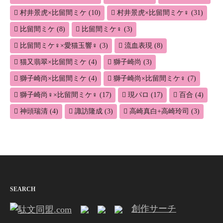
村井景虎×比留間ミケ
(10)
村井景虎×比留間ミケ♀
(31)
比留間ミケ
(8)
比留間ミケ♀
(3)
比留間ミケ♀×愛猫玉響♀
(3)
流血表現
(8)
猫又翡翠×比留間ミケ
(4)
獅子崎尚
(3)
獅子崎尚×比留間ミケ
(4)
獅子崎尚×比留間ミケ♀
(7)
獅子崎尚♀×比留間ミケ♀
(17)
現パロ
(17)
百合
(4)
神頭瑞清
(4)
諏訪隆成
(3)
高崎真白+高崎玲司
(3)
SEARCH
創作サーチ