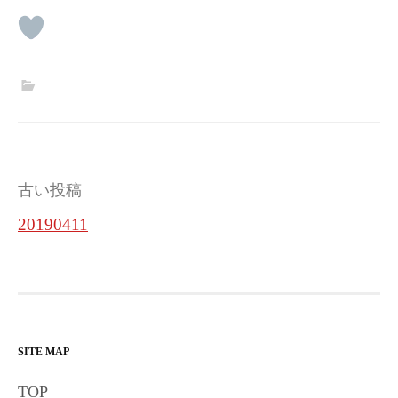
投
古い投稿
稿
20190411
ナ
ビ
ゲ
ー
SITE MAP
シ
TOP