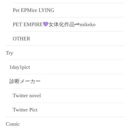
Pet EPMire LYING
PET EMPIRE
女体化作品🗝mikeko
OTHER
Try
1day1pict
診断メーカー
Twitter novel
Twitter Pict
Comic