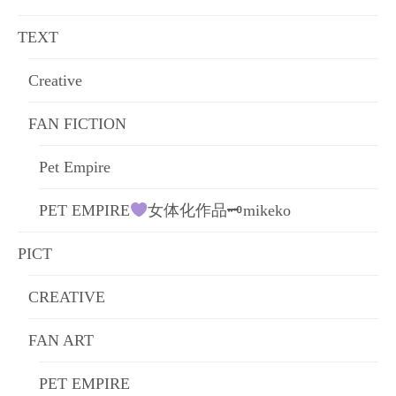
ョ
TEXT
ン
Creative
FAN FICTION
Pet Empire
PET EMPIRE
女体化作品🗝mikeko
PICT
CREATIVE
FAN ART
PET EMPIRE