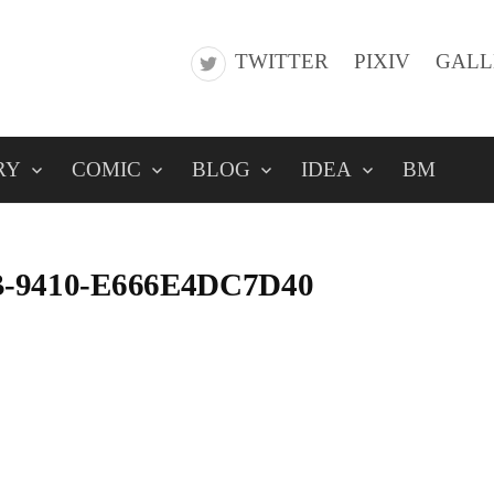
TWITTER
PIXIV
GALL
RY
COMIC
BLOG
IDEA
BM
B-9410-E666E4DC7D40