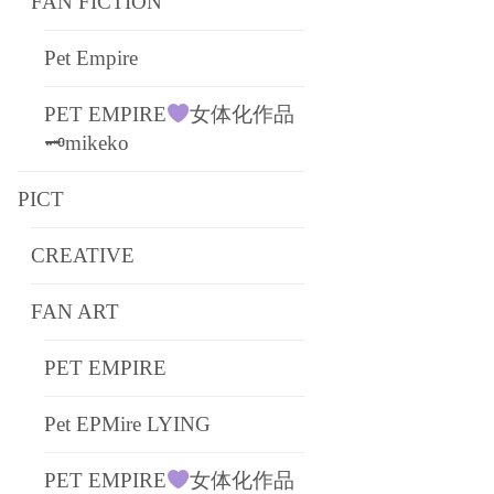
FAN FICTION
Pet Empire
PET EMPIRE
女体化作品
🗝mikeko
PICT
CREATIVE
FAN ART
PET EMPIRE
Pet EPMire LYING
PET EMPIRE
女体化作品