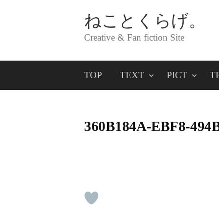
コ
ねことくらげ。
ン
Creative & Fan fiction Site
テ
ン
TOP
TEXT
PICT
T
ツ
へ
ス
360B184A-EBF8-494
キ
ッ
プ