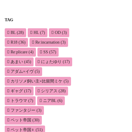
TAG
BL
(28)
HL
(7)
OD
(3)
R18
(36)
Re:incarnation
(3)
Re:plicare
(4)
SS
(57)
あまい
(45)
にょたゆり
(17)
アダム×イヴ
(5)
カリソメ飼い主×比留間ミケ
(5)
ギャグ
(17)
シリアス
(28)
トラウマ
(7)
ニアBL
(6)
ファンタジー
(3)
ペット帝国
(30)
ペット帝国♀
(51)