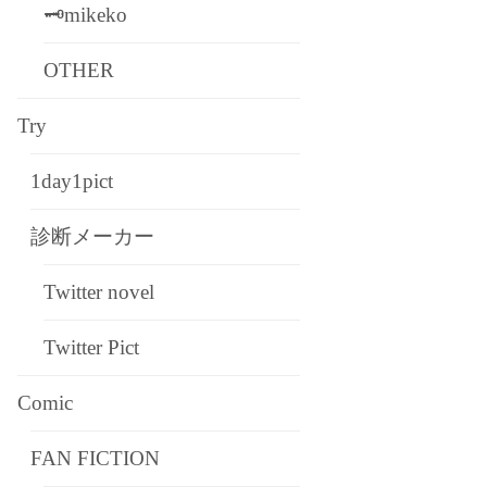
🗝mikeko
OTHER
Try
1day1pict
診断メーカー
Twitter novel
Twitter Pict
Comic
FAN FICTION