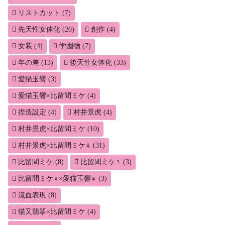
リストカット
(7)
先天性女体化
(20)
創作
(4)
女装
(4)
学園物
(7)
年の差
(13)
後天性女体化
(33)
愛猫玉響
(3)
愛猫玉響×比留間ミケ
(4)
捏造設定
(4)
村井景虎
(4)
村井景虎×比留間ミケ
(10)
村井景虎×比留間ミケ♀
(31)
比留間ミケ
(8)
比留間ミケ♀
(3)
比留間ミケ♀×愛猫玉響♀
(3)
流血表現
(8)
猫又翡翠×比留間ミケ
(4)