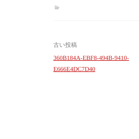
投
古い投稿
稿
360B184A-EBF8-494B-9410-
ナ
E666E4DC7D40
ビ
ゲ
ー
シ
ョ