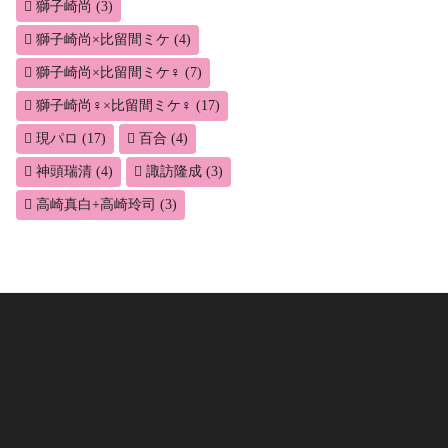
獅子崎尚
(3)
獅子崎尚×比留間ミケ
(4)
獅子崎尚×比留間ミケ♀
(7)
獅子崎尚♀×比留間ミケ♀
(17)
現パロ
(17)
百合
(4)
神頭瑞清
(4)
諏訪隆成
(3)
高崎真白+高崎玲司
(3)