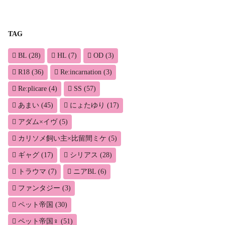
TAG
BL
(28)
HL
(7)
OD
(3)
R18
(36)
Re:incarnation
(3)
Re:plicare
(4)
SS
(57)
あまい
(45)
にょたゆり
(17)
アダム×イヴ
(5)
カリソメ飼い主×比留間ミケ
(5)
ギャグ
(17)
シリアス
(28)
トラウマ
(7)
ニアBL
(6)
ファンタジー
(3)
ペット帝国
(30)
ペット帝国♀
(51)