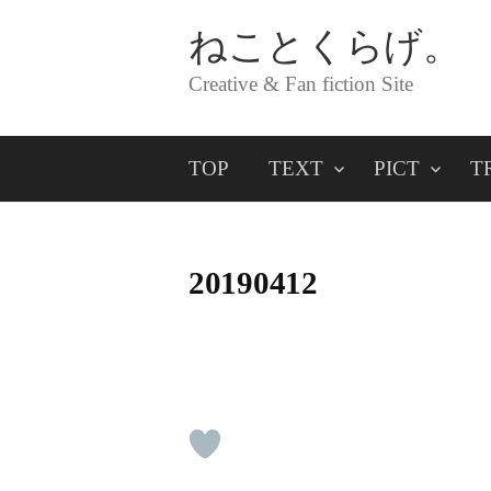
コ
ねことくらげ。
ン
Creative & Fan fiction Site
テ
ン
TOP
TEXT
PICT
T
ツ
へ
ス
20190412
キ
ッ
プ