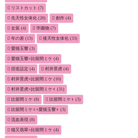
リストカット
(7)
先天性女体化
(20)
創作
(4)
女装
(4)
学園物
(7)
年の差
(13)
後天性女体化
(33)
愛猫玉響
(3)
愛猫玉響×比留間ミケ
(4)
捏造設定
(4)
村井景虎
(4)
村井景虎×比留間ミケ
(10)
村井景虎×比留間ミケ♀
(31)
比留間ミケ
(8)
比留間ミケ♀
(3)
比留間ミケ♀×愛猫玉響♀
(3)
流血表現
(8)
猫又翡翠×比留間ミケ
(4)