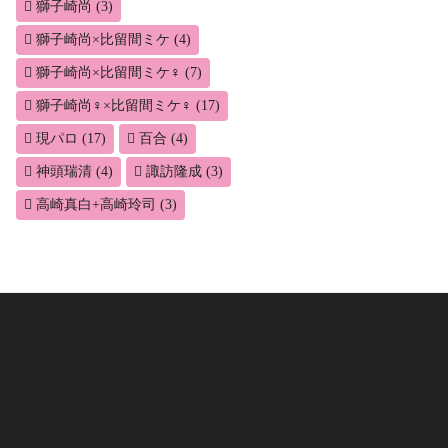
獅子崎尚
(3)
獅子崎尚×比留間ミケ
(4)
獅子崎尚×比留間ミケ♀
(7)
獅子崎尚♀×比留間ミケ♀
(17)
現パロ
(17)
百合
(4)
神頭瑞清
(4)
諏訪隆成
(3)
高崎真白+高崎玲司
(3)