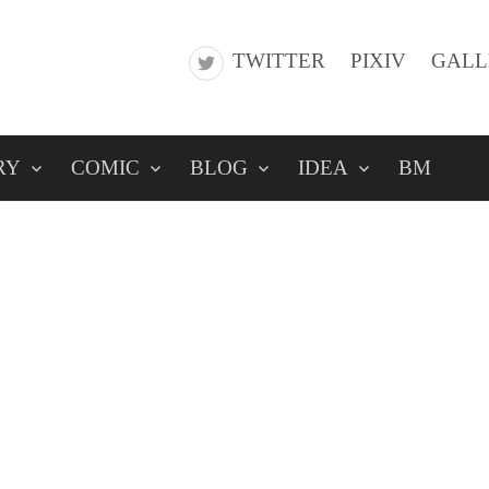
TWITTER
PIXIV
GALL
RY
COMIC
BLOG
IDEA
BM