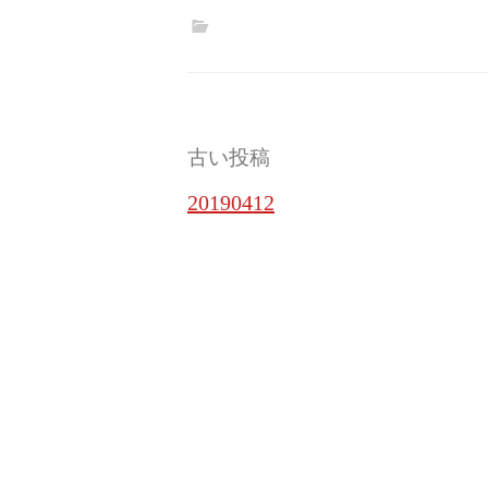
投
古い投稿
稿
20190412
ナ
ビ
ゲ
ー
シ
ョ