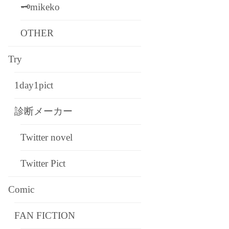
🗝mikeko
OTHER
Try
1day1pict
診断メーカー
Twitter novel
Twitter Pict
Comic
FAN FICTION