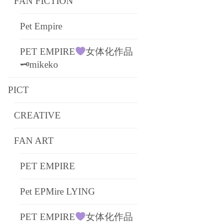
FAN FICTION
Pet Empire
PET EMPIRE
女体化作品
🗝mikeko
PICT
CREATIVE
FAN ART
PET EMPIRE
Pet EPMire LYING
PET EMPIRE
女体化作品