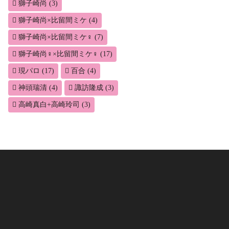
獅子崎尚
(3)
獅子崎尚×比留間ミケ
(4)
獅子崎尚×比留間ミケ♀
(7)
獅子崎尚♀×比留間ミケ♀
(17)
現パロ
(17)
百合
(4)
神頭瑞清
(4)
諏訪隆成
(3)
高崎真白+高崎玲司
(3)