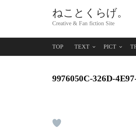
コ
ねことくらげ。
ン
Creative & Fan fiction Site
テ
ン
TOP
TEXT
PICT
T
ツ
へ
ス
9976050C-326D-4E97
キ
ッ
プ