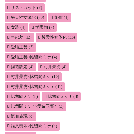
リストカット
(7)
先天性女体化
(20)
創作
(4)
女装
(4)
学園物
(7)
年の差
(13)
後天性女体化
(33)
愛猫玉響
(3)
愛猫玉響×比留間ミケ
(4)
捏造設定
(4)
村井景虎
(4)
村井景虎×比留間ミケ
(10)
村井景虎×比留間ミケ♀
(31)
比留間ミケ
(8)
比留間ミケ♀
(3)
比留間ミケ♀×愛猫玉響♀
(3)
流血表現
(8)
猫又翡翠×比留間ミケ
(4)