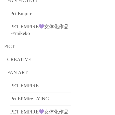
FAN FICTION
Pet Empire
PET EMPIRE
女体化作品
🗝mikeko
PICT
CREATIVE
FAN ART
PET EMPIRE
Pet EPMire LYING
PET EMPIRE
女体化作品