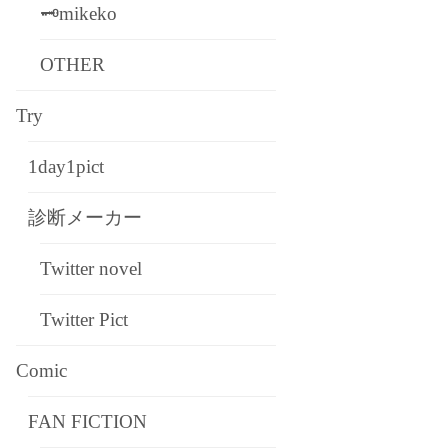
🗝mikeko
OTHER
Try
1day1pict
診断メーカー
Twitter novel
Twitter Pict
Comic
FAN FICTION