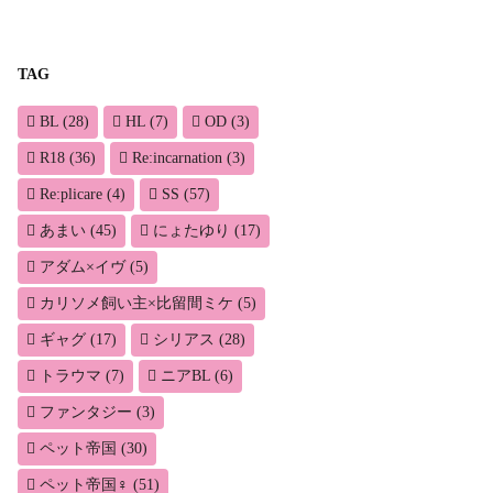
TAG
BL
(28)
HL
(7)
OD
(3)
R18
(36)
Re:incarnation
(3)
Re:plicare
(4)
SS
(57)
あまい
(45)
にょたゆり
(17)
アダム×イヴ
(5)
カリソメ飼い主×比留間ミケ
(5)
ギャグ
(17)
シリアス
(28)
トラウマ
(7)
ニアBL
(6)
ファンタジー
(3)
ペット帝国
(30)
ペット帝国♀
(51)