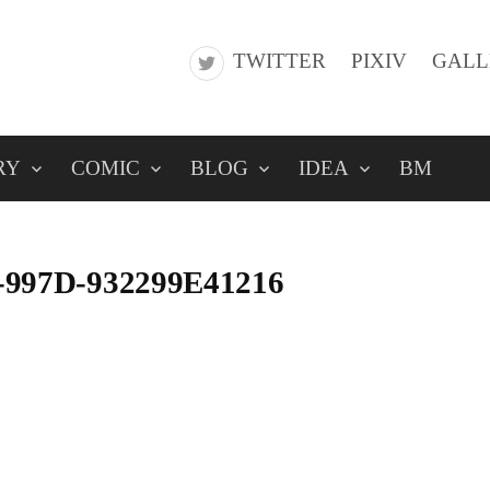
TWITTER
PIXIV
GALL
RY
COMIC
BLOG
IDEA
BM
-997D-932299E41216