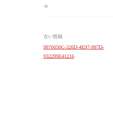
投
古い投稿
稿
9976050C-326D-4E97-997D-
ナ
932299E41216
ビ
ゲ
ー
シ
ョ