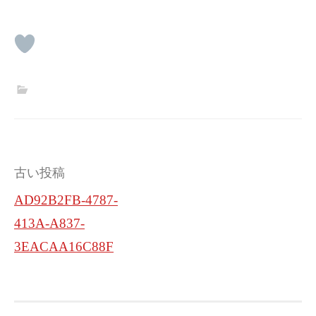
投
古い投稿
稿
AD92B2FB-4787-
ナ
413A-A837-
ビ
3EACAA16C88F
ゲ
ー