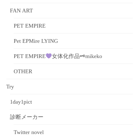
FAN ART
PET EMPIRE
Pet EPMire LYING
PET EMPIRE
女体化作品🗝mikeko
OTHER
Try
1day1pict
診断メーカー
Twitter novel