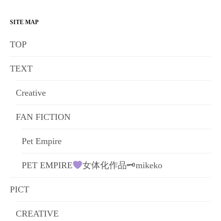
シ
ョ
SITE MAP
ン
TOP
TEXT
Creative
FAN FICTION
Pet Empire
PET EMPIRE
女体化作品🗝mikeko
PICT
CREATIVE