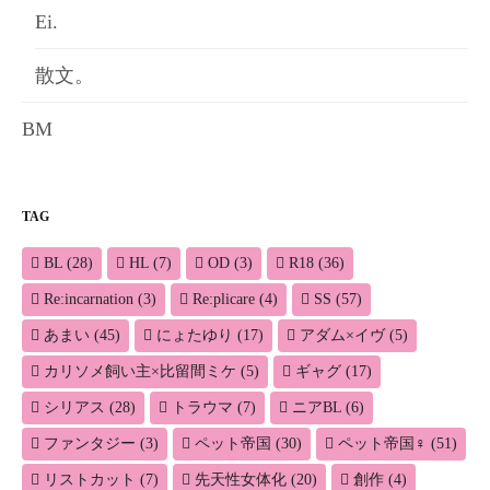
Ei.
散文。
BM
TAG
BL
(28)
HL
(7)
OD
(3)
R18
(36)
Re:incarnation
(3)
Re:plicare
(4)
SS
(57)
あまい
(45)
にょたゆり
(17)
アダム×イヴ
(5)
カリソメ飼い主×比留間ミケ
(5)
ギャグ
(17)
シリアス
(28)
トラウマ
(7)
ニアBL
(6)
ファンタジー
(3)
ペット帝国
(30)
ペット帝国♀
(51)
リストカット
(7)
先天性女体化
(20)
創作
(4)