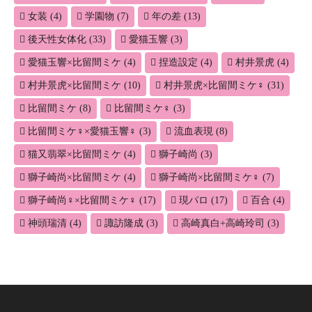
女装
(4)
学園物
(7)
年の差
(13)
後天性女体化
(33)
愛猫玉響
(3)
愛猫玉響×比留間ミケ
(4)
捏造設定
(4)
村井景虎
(4)
村井景虎×比留間ミケ
(10)
村井景虎×比留間ミケ♀
(31)
比留間ミケ
(8)
比留間ミケ♀
(3)
比留間ミケ♀×愛猫玉響♀
(3)
流血表現
(8)
猫又翡翠×比留間ミケ
(4)
獅子崎尚
(3)
獅子崎尚×比留間ミケ
(4)
獅子崎尚×比留間ミケ♀
(7)
獅子崎尚♀×比留間ミケ♀
(17)
現パロ
(17)
百合
(4)
神頭瑞清
(4)
諏訪隆成
(3)
高崎真白+高崎玲司
(3)