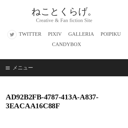
コ
ねことくらげ。
ン
Creative & Fan fiction Site
テ
ン
TWITTER
PIXIV
GALLERIA
POIPIKU
ツ
CANDYBOX
へ
ス
メニュー
キ
ッ
プ
AD92B2FB-4787-413A-A837-
3EACAA16C88F