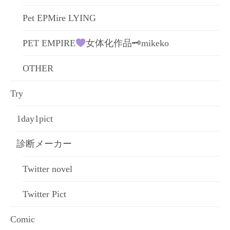
Pet EPMire LYING
PET EMPIRE
女体化作品🗝mikeko
OTHER
Try
1day1pict
診断メーカー
Twitter novel
Twitter Pict
Comic