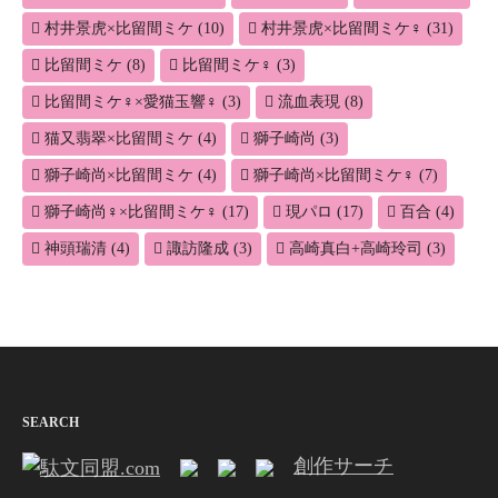
村井景虎×比留間ミケ
(10)
村井景虎×比留間ミケ♀
(31)
比留間ミケ
(8)
比留間ミケ♀
(3)
比留間ミケ♀×愛猫玉響♀
(3)
流血表現
(8)
猫又翡翠×比留間ミケ
(4)
獅子崎尚
(3)
獅子崎尚×比留間ミケ
(4)
獅子崎尚×比留間ミケ♀
(7)
獅子崎尚♀×比留間ミケ♀
(17)
現パロ
(17)
百合
(4)
神頭瑞清
(4)
諏訪隆成
(3)
高崎真白+高崎玲司
(3)
SEARCH
創作サーチ