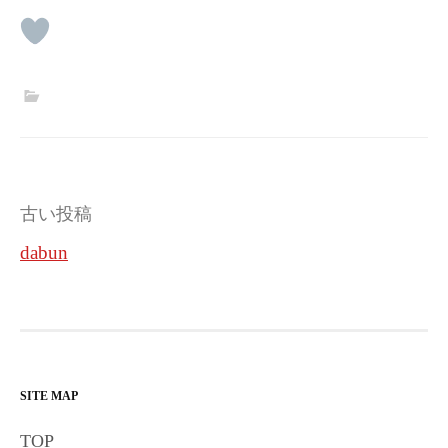
投
古い投稿
稿
dabun
ナ
ビ
ゲ
ー
SITE MAP
シ
TOP