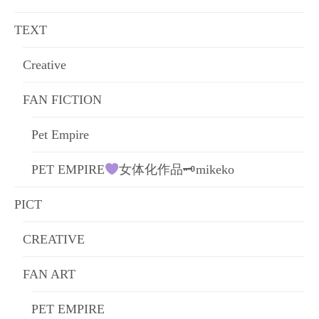
ョ
TEXT
ン
Creative
FAN FICTION
Pet Empire
PET EMPIRE
女体化作品🗝mikeko
PICT
CREATIVE
FAN ART
PET EMPIRE