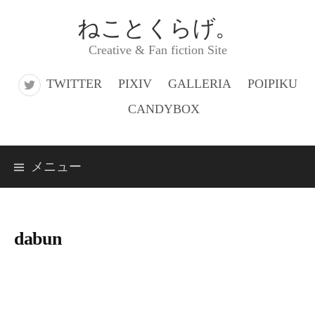
コ
ねことくらげ。
ン
Creative & Fan fiction Site
テ
ン
TWITTER
PIXIV
GALLERIA
POIPIKU
ツ
CANDYBOX
へ
ス
メニュー
キ
ッ
プ
dabun