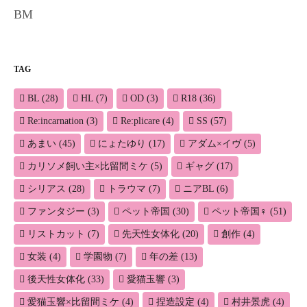
BM
TAG
BL
(28)
HL
(7)
OD
(3)
R18
(36)
Re:incarnation
(3)
Re:plicare
(4)
SS
(57)
あまい
(45)
にょたゆり
(17)
アダム×イヴ
(5)
カリソメ飼い主×比留間ミケ
(5)
ギャグ
(17)
シリアス
(28)
トラウマ
(7)
ニアBL
(6)
ファンタジー
(3)
ペット帝国
(30)
ペット帝国♀
(51)
リストカット
(7)
先天性女体化
(20)
創作
(4)
女装
(4)
学園物
(7)
年の差
(13)
後天性女体化
(33)
愛猫玉響
(3)
愛猫玉響×比留間ミケ
(4)
捏造設定
(4)
村井景虎
(4)