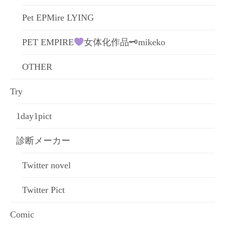
Pet EPMire LYING
PET EMPIRE
女体化作品🗝mikeko
OTHER
Try
1day1pict
診断メーカー
Twitter novel
Twitter Pict
Comic