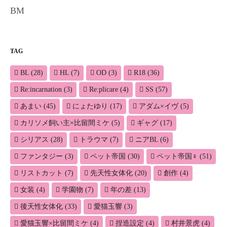
BM
TAG
BL
(28)
HL
(7)
OD
(3)
R18
(36)
Re:incarnation
(3)
Re:plicare
(4)
SS
(57)
あまい
(45)
にょたゆり
(17)
アダム×イヴ
(5)
カリソメ飼い主×比留間ミケ
(5)
ギャグ
(17)
シリアス
(28)
トラウマ
(7)
ニアBL
(6)
ファンタジー
(3)
ペット帝国
(30)
ペット帝国♀
(51)
リストカット
(7)
先天性女体化
(20)
創作
(4)
女装
(4)
学園物
(7)
年の差
(13)
後天性女体化
(33)
愛猫玉響
(3)
愛猫玉響×比留間ミケ
(4)
捏造設定
(4)
村井景虎
(4)