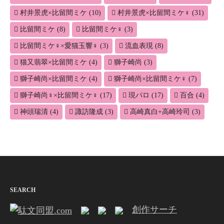
村井景虎×比留間ミケ
(10)
村井景虎×比留間ミケ♀
(31)
比留間ミケ
(8)
比留間ミケ♀
(3)
比留間ミケ♀×愛猫玉響♀
(3)
流血表現
(8)
猫又翡翠×比留間ミケ
(4)
獅子崎尚
(3)
獅子崎尚×比留間ミケ
(4)
獅子崎尚×比留間ミケ♀
(7)
獅子崎尚♀×比留間ミケ♀
(17)
現パロ
(17)
百合
(4)
神頭瑞清
(4)
諏訪隆成
(3)
高崎真白+高崎玲司
(3)
SEARCH
創作サーチ