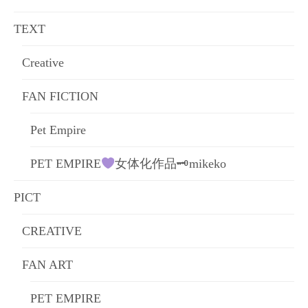
ョ
TEXT
ン
Creative
FAN FICTION
Pet Empire
PET EMPIRE
女体化作品🗝mikeko
PICT
CREATIVE
FAN ART
PET EMPIRE