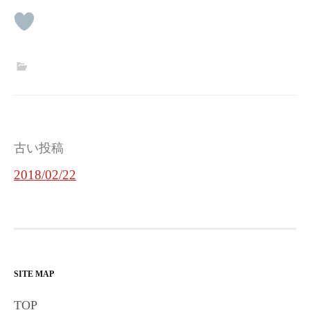
投
古い投稿
稿
2018/02/22
ナ
ビ
ゲ
ー
SITE MAP
シ
TOP