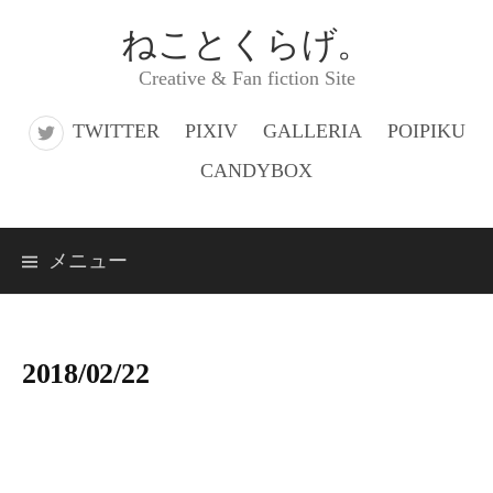
コ
ねことくらげ。
ン
Creative & Fan fiction Site
テ
ン
TWITTER
PIXIV
GALLERIA
POIPIKU
ツ
CANDYBOX
へ
ス
メニュー
キ
ッ
プ
2018/02/22